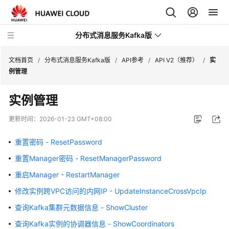
分布式消息服务Kafka版
文档首页
/
分布式消息服务Kafka版
/
API参考
/
API V2（推荐）
/
实
例管理
最
实例管理
新
动
更新时间：
2026-01-23 GMT+08:00
态
重置密码 - ResetPassword
服
重置Manager密码 - ResetManagerPassword
务
公
重启Manager - RestartManager
告
修改实例跨VPC访问的内网IP - UpdateInstanceCrossVpcIp
产
查询Kafka集群元数据信息 - ShowCluster
品
查询Kafka实例的协调器信息 - ShowCoordinators