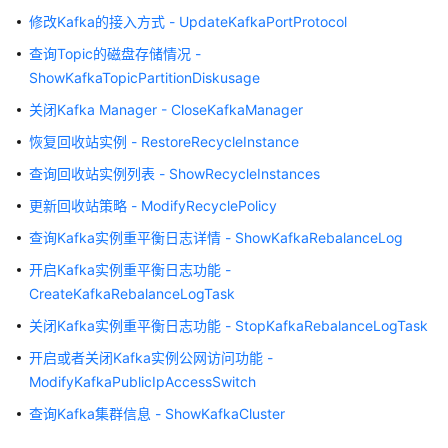
介
修改Kafka的接入方式 - UpdateKafkaPortProtocol
绍
查询Topic的磁盘存储情况 -
计
ShowKafkaTopicPartitionDiskusage
费
关闭Kafka Manager - CloseKafkaManager
说
明
恢复回收站实例 - RestoreRecycleInstance
查询回收站实例列表 - ShowRecycleInstances
快
速
更新回收站策略 - ModifyRecyclePolicy
入
查询Kafka实例重平衡日志详情 - ShowKafkaRebalanceLog
门
开启Kafka实例重平衡日志功能 -
用
CreateKafkaRebalanceLogTask
户
关闭Kafka实例重平衡日志功能 - StopKafkaRebalanceLogTask
指
开启或者关闭Kafka实例公网访问功能 -
南
ModifyKafkaPublicIpAccessSwitch
最
查询Kafka集群信息 - ShowKafkaCluster
佳