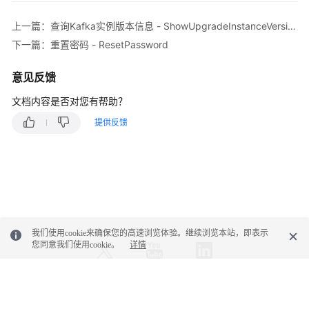
实
践
上一篇：查询Kafka实例版本信息 - ShowUpgradeInstanceVersion
下一篇：重置密码 - ResetPassword
开
发
意见反馈
指
南
文档内容是否对您有帮助？
提供反馈
API
参
考
使
用
前
必
我们使用cookie来确保您的高速浏览体验。继续浏览本站，即表示
您同意我们使用cookie。
详情
读
API
概
© 2026, 华为云计算技术有限公司及其关联公司。保留一切权利。