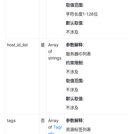
器
取值范围
:
组
字符长度1-128位
列
默认取值
:
表
-
不涉及
ListHostGroups
host_id_list
是
Array
参数解释
：
创
of
服务器ID列表
建
strings
约束限制
:
服
务
不涉及
器
取值范围
:
组
-
不涉及
AddHostsGroup
默认取值
:
不涉及
编
辑
tags
否
Array
参数解释
：
服
of
TagI
资源标签列表
务
nfo