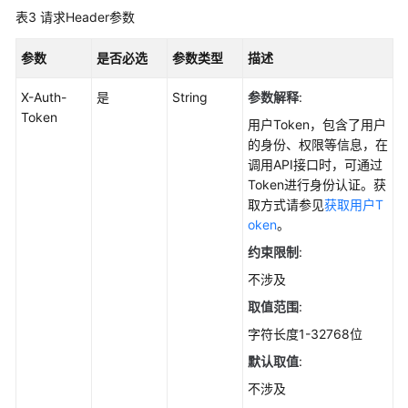
管
表3
请求Header参数
理
参数
是否必选
参数类型
描述
容
器
X-Auth-
是
String
参数解释
:
管
Token
理
用户Token，包含了用户
的身份、权限等信息，在
调用API接口时，可通过
事
Token进行身份认证。获
件
取方式请参见
获取用户T
管
oken
。
理
约束限制
:
入
不涉及
侵
取值范围
:
检
测
字符长度1-32768位
默认取值
:
主
不涉及
机