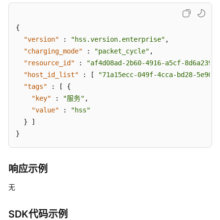
ListHostStatus
{
查
"version"
:
"hss.version.enterprise"
,
询
"charging_mode"
:
"packet_cycle"
,
主
"resource_id"
:
"af4d08ad-2b60-4916-a5cf-8d6a23956
机
"host_id_list"
:
[
"71a15ecc-049f-4cca-bd28-5e90ac
策
"tags"
:
[
{
略
列
"key"
:
"服务"
,
表
"value"
:
"hss"
-
}
]
ListPolicies
}
切
换
响应示例
防
护
无
状
态
SDK代码示例
-