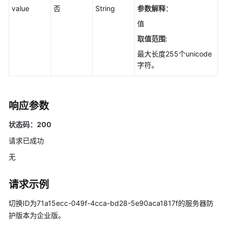
据
value
否
String
参数解释
：
-
值
ShowHostsStatistics
取值范围
:
ECS
最大长度255个unicode
风
字符。
险
状
况
-
响应参数
ListHostsRisk
状态码：200
查
请求已成功
询
无
云
服
务
请求示例
器
切换ID为71a15ecc-049f-4cca-bd28-5e90aca1817f的服务器防
列
表
护版本为企业版。
-