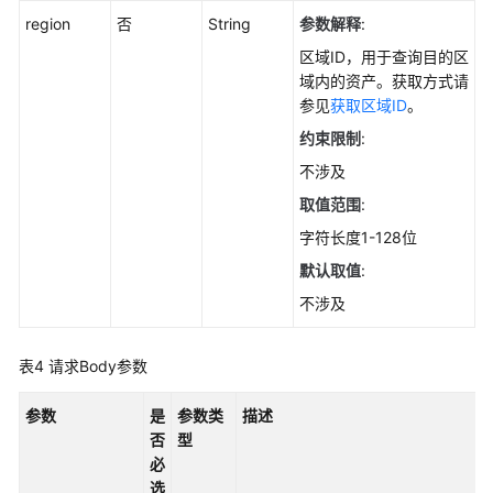
管
region
否
String
参数解释
:
理
区域ID，用于查询目的区
查
域内的资产。获取方式请
询
参见
获取区域ID
。
服
约束限制
:
务
不涉及
器
列
取值范围
:
表-
字符长度1-128位
公
共
默认取值
:
接
不涉及
口
-
表4
请求Body参数
ListCommonHost
参数
是
参数类
描述
关
否
型
联
必
资
选
产