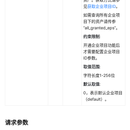
说
见
获取企业项目ID
。
明
如需查询所有企业项
资
目下的资产请传参
产
“all_granted_eps”。
管
约束限制
:
理
开通企业项目功能后
才需要配置企业项目
勒
ID参数。
索
防
取值范围
:
护
字符长度1-256位
默认取值
:
基
线
0，表示默认企业项目
管
（default）。
理
配
请求参数
额