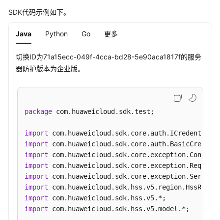
SwitchHostsProtectStatus
SDK代码示例如下。
卸
Java
Python
Go
更多
载
Agent
切换ID为71a15ecc-049f-4cca-bd28-5e90aca1817f的服务
-
器防护版本为企业版。
UninstallAgents
升
级
package
 com.huaweicloud.sdk.test;

Agent
-
import
UpgradeAgents
import
import
查
import
询
import
每
import
个
import
主
import
 com.huaweicloud.sdk.hss.v5.model.*;

机