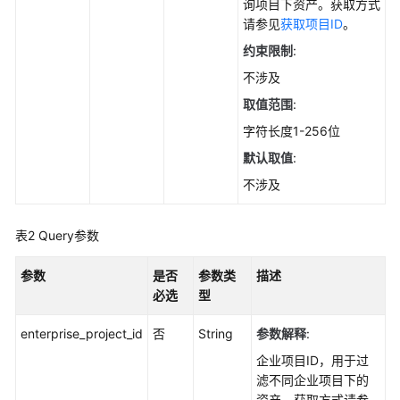
实
询项目下资产。获取方式
践
请参见
获取项目ID
。
约束限制
:
API
不涉及
参
考
取值范围
:
字符长度1-256位
使
默认取值
:
用
前
不涉及
必
读
表2
Query参数
如
参数
是否
参数类
描述
何
必选
型
调
用
enterprise_project_id
否
String
参数解释
:
API
企业项目ID，用于过
滤不同企业项目下的
API
资产。获取方式请参