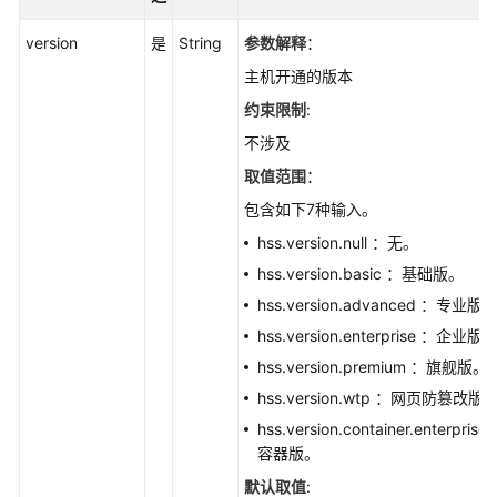
重
version
是
String
参数解释
：
要
性
主机开通的版本
-
约束限制
:
AssociateHostAssetValue
不涉及
批
取值范围
：
量
包含如下7种输入。
配
hss.version.null ：无。
置
主
hss.version.basic ：基础版。
机
hss.version.advanced ：专业版
资
hss.version.enterprise ：企业版
源
-
hss.version.premium ：旗舰版。
BatchUpdateHostResource
hss.version.wtp ：网页防篡改版
hss.version.container.enterprise
修
容器版。
改
默认取值
:
防