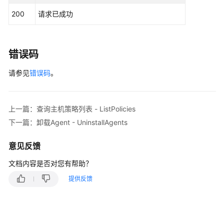
-
                .build();

200
请求已成功
CreateVpcEndpoint
SwitchHostsProtectStatusRequest
request
=
SwitchHostsProtectStatusRequestInfo
body
下
        List<TagInfo> listbodyTags = 
new
ArrayLis
发
        listbodyTags.add(

错误码
手
new
TagInfo
()

动
请参见
                .withKey(
错误码
。
"服务"
)

检
                .withValue(
"hss"
)

测
        );

-
        List<String> listbodyHostIdList = 
new
Arr
上一篇：查询主机策略列表 - ListPolicies
SetManualDetect
        listbodyHostIdList.add(
"71a15ecc-049f-4cc
下一篇：卸载Agent - UninstallAgents
        body.withTags(listbodyTags);

查
        body.withHostIdList(listbodyHostIdList);

意见反馈
询
        body.withResourceId(
"af4d08ad-2b60-4916-a
手
        body.withChargingMode(
"packet_cycle"
);

文档内容是否对您有帮助？
动
        body.withVersion(
"hss.version.enterprise"
)
提供反馈
检
        request.withBody(body);

测
try
 {

状
SwitchHostsProtectStatusResponse
resp
态
            System.out.println(response.toString()