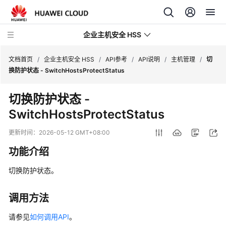
企业主机安全 HSS
文档首页
/
企业主机安全 HSS
/
API参考
/
API说明
/
主机管理
/
切
换防护状态 - SwitchHostsProtectStatus
最
切换防护状态 -
新
SwitchHostsProtectStatus
动
态
更新时间：
2026-05-12 GMT+08:00
技
功能介绍
术
画
切换防护状态。
册
调用方法
产
品
请参见
如何调用API
。