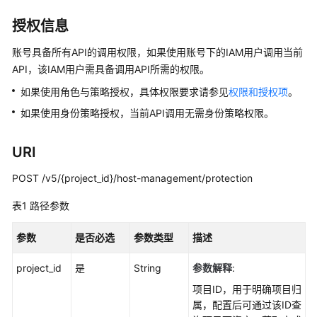
介
绍
授权信息
计
账号具备所有API的调用权限，如果使用账号下的IAM用户调用当前
费
API，该IAM用户需具备调用API所需的权限。
说
如果使用角色与策略授权，具体权限要求请参见
权限和授权项
。
明
如果使用身份策略授权，当前API调用无需身份策略权限。
快
速
URI
入
门
POST /v5/{project_id}/host-management/protection
表1
路径参数
用
户
参数
是否必选
参数类型
描述
指
南
project_id
是
String
参数解释
:
最
项目ID，用于明确项目归
佳
属，配置后可通过该ID查