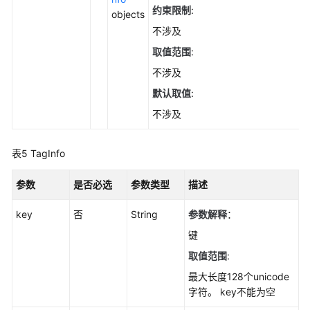
器
约束限制
:
objects
组
不涉及
-
ChangeHostsGroup
取值范围
:
不涉及
删
默认取值
:
除
服
不涉及
务
器
表5
TagInfo
组
-
参数
是否必选
参数类型
描述
DeleteHostsGroup
key
否
String
参数解释
：
统
键
计
服
取值范围
:
务
最大长度128个unicode
器
字符。 key不能为空
数