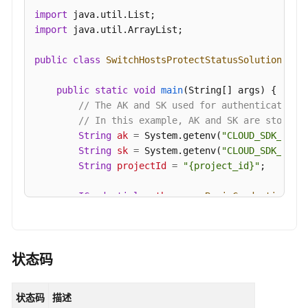
的
import
终
import
 java.util.ArrayList;

端
节
public
class
SwitchHostsProtectStatusSolution
 {

点
的
public
static
void
main
(String[] args)
 {

创
// The AK and SK used for authentication 
建
// In this example, AK and SK are stored 
状
String
ak
=
 System.getenv(
"CLOUD_SDK_AK"
);
态
String
sk
=
 System.getenv(
"CLOUD_SDK_SK"
);
-
String
projectId
=
"{project_id}"
;

ShowEndpointStatus
ICredential
auth
=
new
BasicCredentials
()

创
                .withProjectId(projectId)

建
                .withAk(ak)

VPC
                .withSk(sk);

终
状态码
端
HssClient
client
=
 HssClient.newBuilder()

节
                .withCredential(auth)

状态码
描述
点
                .withRegion(HssRegion.valueOf(
"<Y