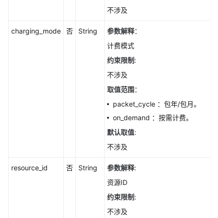
火
不涉及
墙
授
charging_mode
否
String
参数解释
：
权
计费模式
状
约束限制
:
态
-
不涉及
SwitchFirewallStatus
取值范围
：
packet_cycle ：包年/包月。
分
配
on_demand ：按需计费。
到
默认取值
:
组
不涉及
-
AssociateHostsGroup
resource_id
否
String
参数解释
:
查
资源ID
询
约束限制
:
服
不涉及
务