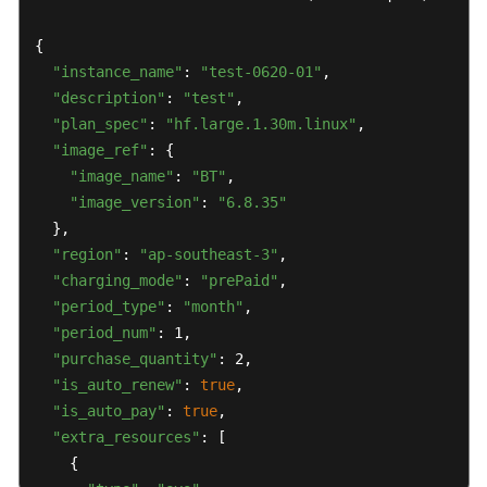
{

"instance_name"
: 
"test-0620-01"
,

"description"
: 
"test"
,

"plan_spec"
: 
"hf.large.1.30m.linux"
,

"image_ref"
: {

"image_name"
: 
"BT"
,

"image_version"
: 
"6.8.35"
  },

"region"
: 
"ap-southeast-3"
,

"charging_mode"
: 
"prePaid"
,

"period_type"
: 
"month"
,

"period_num"
: 1,

"purchase_quantity"
: 2,

"is_auto_renew"
: 
true
,

"is_auto_pay"
: 
true
,

"extra_resources"
: [

    {
