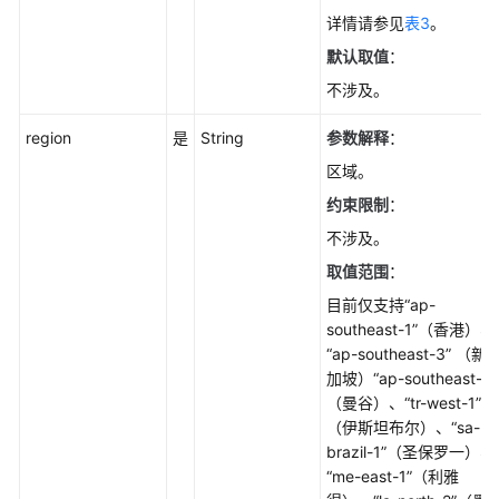
皮
详情请参见
表3
。
书
默认取值
：
资
不涉及。
源
region
是
String
参数解释
：
支
持
区域。
区
约束限制
：
域
不涉及。
系
取值范围
：
统
目前仅支持“ap-
权
southeast-1”（香港）、
限
“ap-southeast-3” （新
加坡）“ap-southeast-2”
（曼谷）、“tr-west-1”
（伊斯坦布尔）、“sa-
brazil-1”（圣保罗一）、
“me-east-1”（利雅