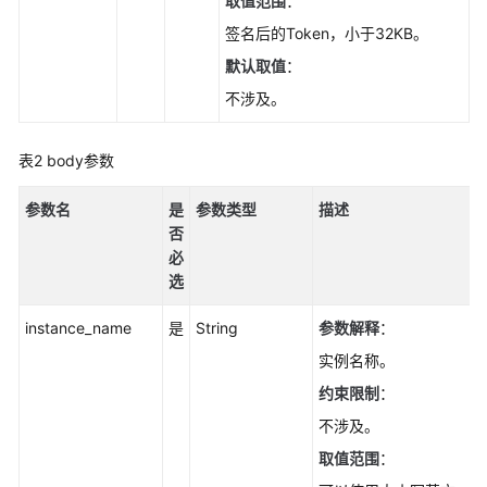
取值范围
：
量
重
签名后的Token，小于32KB。
置
默认取值
：
云
不涉及。
主
机
密
表2
body参数
码
-
参数名
是
参数类型
描述
BatchResetServersPassword
否
必
常
选
用
运
instance_name
是
String
参数解释
：
维
实例名称。
API
约束限制
：
续
不涉及。
订
取值范围
：
和