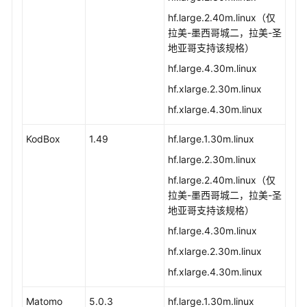
hf.large.2.40m.linux（仅
拉美-墨西哥城二，拉美-圣
地亚哥支持该规格）
hf.large.4.30m.linux
hf.xlarge.2.30m.linux
hf.xlarge.4.30m.linux
KodBox
1.49
hf.large.1.30m.linux
hf.large.2.30m.linux
hf.large.2.40m.linux（仅
拉美-墨西哥城二，拉美-圣
地亚哥支持该规格）
hf.large.4.30m.linux
hf.xlarge.2.30m.linux
hf.xlarge.4.30m.linux
Matomo
5.0.3
hf.large.1.30m.linux