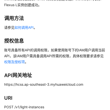
快
Flexus L实例创建成功。
速
入
调用方法
门
请参见
如何调用API
。
用
户
授权信息
指
南
账号具备所有API的调用权限，如果使用账号下的IAM用户调用当前
API，该IAM用户需具备调用API所需的权限，具体权限要求请参见
最
权限及授权项
。
佳
实
践
API网关地址
https://hcss.ap-southeast-3.myhuaweicloud.com
API
参
考
URI
POST /v1/light-instances
使