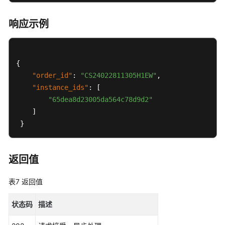
"type"
: 
"evs"
,

"size"
: 20

响应示例
    },

    {

"type"
: 
"cbr"
,

"size"
: 20

{
    },

"order_id"
:
"CS24022811305H1EW"
,
    {

"instance_ids"
:
[
"type"
: 
"hss"
"65dea8d23005da564c78d9d2"
    }

]
  ]

}
}
返回值
表7
返回值
状态码
描述