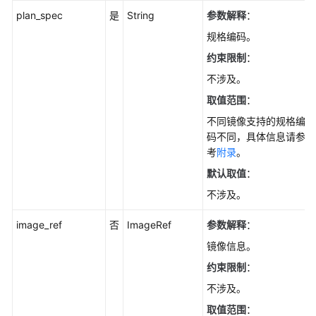
通
plan_spec
是
String
参数解释
：
用
规格编码。
参
约束限制
：
考
不涉及。
责
取值范围
：
任
不同镜像支持的规格编
共
码不同，具体信息请参
担
考
附录
。
云
默认取值
：
服
不涉及。
务
等
image_ref
否
ImageRef
参数解释
：
级
镜像信息。
协
议
约束限制
：
（SLA）
不涉及。
取值范围
：
白