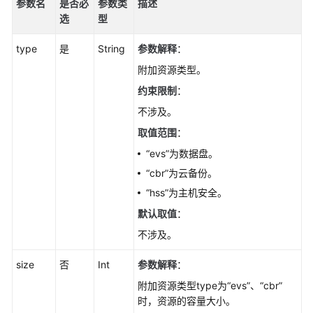
参数名
是否必
参数类
描述
选
型
type
是
String
参数解释
：
附加资源类型。
约束限制
：
不涉及。
取值范围
：
“evs”为数据盘。
“cbr”为云备份。
“hss”为主机安全。
默认取值
：
不涉及。
size
否
Int
参数解释
：
附加资源类型type为“evs”、“cbr”
时，资源的容量大小。