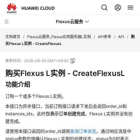
Flexus云服务
文档首页
/
Flexus云服务_Flexus应用服务器L实例
/
API参考
/
API
/
购
买Flexus L实例 - CreateFlexusL
更新时间：
2026-08-05 GMT+08:00
购买Flexus L实例 - CreateFlexusL
最
新
功能介绍
动
态
订购一个或多个Flexus L实例。
本接口为异步接口，当前订购接口请求下发后会返回order_id和
产
instances_ids，此时
仅表示订单创建完成
，Flexus L实例并没有创
品
建完成。
介
绍
请使用本接口返回的order_id调用
查询订单状态
，通过响应消息中
status参数的值确认Flexus L实例的创建状态，status为5时表示