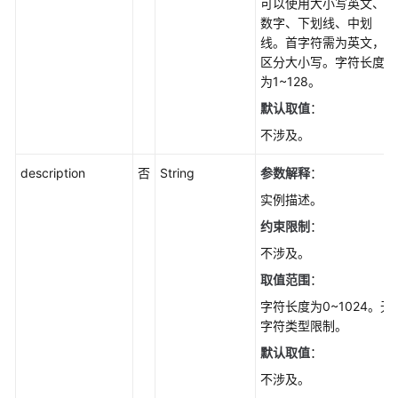
退
可以使用大小写英文、
订
数字、下划线、中划
线。首字符需为英文，
权
区分大小写。字符长度
限
为1~128。
及
默认取值
：
授
不涉及。
权
项
description
否
String
参数解释
：
常
实例描述。
见
约束限制
：
问
不涉及。
题
取值范围
：
视
字符长度为0~1024。无
频
字符类型限制。
帮
默认取值
：
助
不涉及。