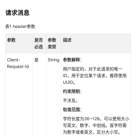
用
前
请求消息
必
读
表1
header参数
API
参数
是否
参数
描述
概
必选
类型
览
Client-
是
String
参数解释
：
如
Request-Id
用户指定的，对于此请求的唯一
何
ID，用于定位某个请求，推荐使用
调
UUID。
用
API
约束限制
：
不涉及。
API
取值范围
：
字符长度为36~128。可以使用大小
购
写英文、数字、中划线。首字符需
买
为数字或者英文，区分大小写。
Flexus