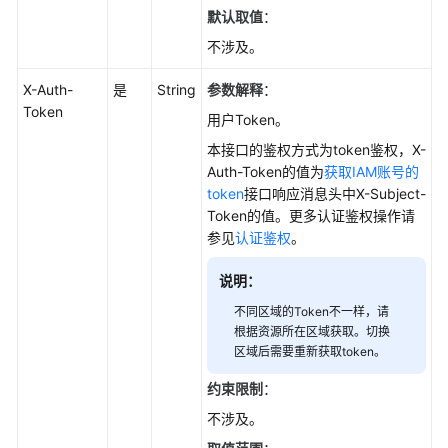
L
默认取值
：
实
不涉及。
例
-
X-Auth-
是
String
参数解释
：
CreateFlexusL
Token
用户Token。
查
本接口的鉴权方式为token鉴权，X-
询
Auth-Token的值为
获取IAM账号的
已
token
接口响应消息头中X-Subject-
创
Token的值。更多认证鉴权操作请
建
参见
认证鉴权
。
的
Flexus
说明：
L
不同区域的Token不一样，请
实
根据资源所在区域获取。切换
例
区域后需要重新获取token。
-
ListAllResources
约束限制
：
不涉及。
批