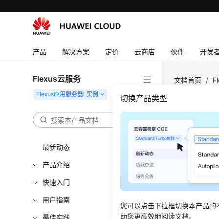
产品
解决方案
定价
云商店
伙伴
开发
Flexus云服务
文档首页
/
F
切换产品类型
权限
如果您需要
最新动态
Acces
户，您可以
产品介绍
默认情况
快速入门
用户组中
用户指南
作。
您可以点击下拉框切换本产品的
助您更高效地阅读文档。
权限根据
最佳实践