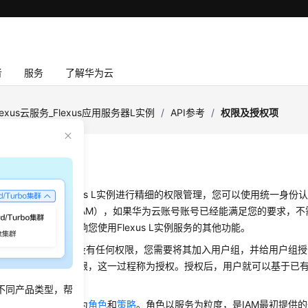
者
服务
了解华为云
lexus云服务_Flexus应用服务器L实例
/
API参考
/
权限及授权项
及授权项
对您所拥有的Flexus L实例进行精细的权限管理，您可以使用统一身份认证服务（
s Management，简称IAM），如果华为云账号账号已经能满足您的要求，
跳过本章节，不影响您使用Flexus L实例服务的其他功能。
下，新建的IAM用户没有任何权限，您需要将其加入用户组，并给用户组
的用户获得相应的权限，这一过程称为授权。授权后，用户就可以基于已
不同产品类型，帮
授权的精细程度，分为
角色
和
策略
。角色以服务为粒度，是IAM最初提供