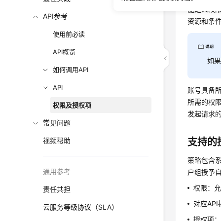
能定义权
API参考
资源和条
使用前必读
API概览
如
如何调用API
API
账号具备所
所需的权
权限及授权项
发起请求
常见问题
视频帮助
支持的
策略包含
通用参考
户组授予自
权限：
责任共担
对应AP
云服务等级协议（SLA）
授权项：