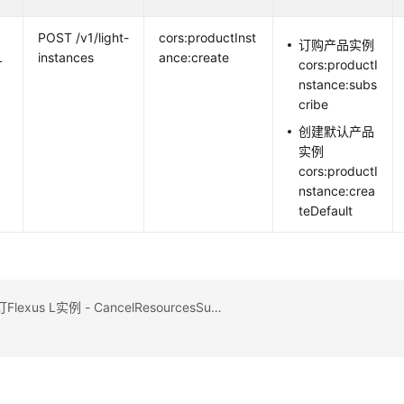
POST /v1/light-
cors:productInst
订购产品实例
L
instances
ance:create
cors:productI
nstance:subs
cribe
创建默认产品
实例
cors:productI
nstance:crea
teDefault
上一篇：退订Flexus L实例 - CancelResourcesSubscription