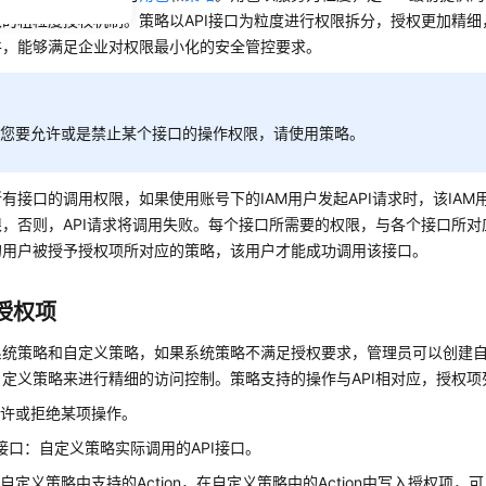
限的粗粒度授权机制。策略以API接口为粒度进行权限拆分，授权更加精
件，能够满足企业对权限最小化的安全管控要求。
果您要允许或是禁止某个接口的操作权限，请使用策略。
有接口的调用权限，如果使用账号下的IAM用户发起API请求时，该IA
限，否则，API请求将调用失败。每个接口所需要的权限，与各个接口所
的用户被授予授权项所对应的策略，该用户才能成功调用该接口。
授权项
系统策略和自定义策略，如果系统策略不满足授权要求，管理员可以创建
定义策略来进行精细的访问控制。策略支持的操作与API相对应，授权项
允许或拒绝某项操作。
I接口：自定义策略实际调用的API接口。
自定义策略中支持的Action，在自定义策略中的Action中写入授权项