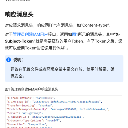
快
速
响应消息头
入
门
对应请求消息头，响应同样也有消息头，如
“Content-type”
。
对于
管理员创建IAM用户
接口，返回如
图1
所示的消息头，其中
“X-
用
户
Subject-Token”
就是需要获取的用户Token。有了Token之后，您
指
就可以使用Token认证调用其他API。
南
说明：
最
建议在配置文件或者环境变量中密文存放，使用时解密，确
佳
保安全。
实
践
图1
管理员创建IAM用户响应消息头
API
参
考
使