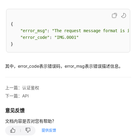
见
问
题
{

视
"error_msg"
: 
"The request message format is inv
频
"error_code"
: 
"IMG.0001"
帮
助
其中，error_code表示错误码，error_msg表示错误描述信息。
通
用
参
上一篇：认证鉴权
考
下一篇：API
责
任
意见反馈
共
文档内容是否对您有帮助？
担
提供反馈