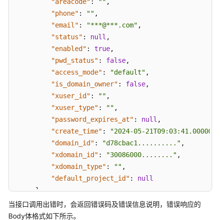
"areacode"
:
""
,
认
"phone"
:
""
,
证
"email"
:
"***@***.com"
,
鉴
"status"
:
null
,
权
"enabled"
:
true
,
返
"pwd_status"
:
false
,
回
"access_mode"
:
"default"
,
结
"is_domain_owner"
:
false
,
果
"xuser_id"
:
""
,
"xuser_type"
:
""
,
API
"password_expires_at"
:
null
,
"create_time"
:
"2024-05-21T09:03:41.000000"
权
"domain_id"
:
"d78cbac1.........."
,
限
"xdomain_id"
:
"30086000........"
,
及
"xdomain_type"
:
""
,
授
"default_project_id"
:
null
权
}
项
}
当接口调用出错时，会返回错误码及错误信息说明，错误响应的
常
Body体格式如下所示。