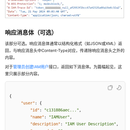
用
前
必
读
响应消息体（可选）
API
概
该部分可选。响应消息体通常以结构化格式（如JSON或XML）返
览
回，与响应消息头中Content-Type对应，传递除响应消息头之外的
内容。
如
对于
管理员创建IAM用户
接口，返回如下消息体。为篇幅起见，这
何
里只展示部分内容。
调
用
API
{
构
"user"
:
{
造
"id"
:
"c131886aec..."
,
请
"name"
:
"IAMUser"
,
求
"description"
:
"IAM User Description"
,