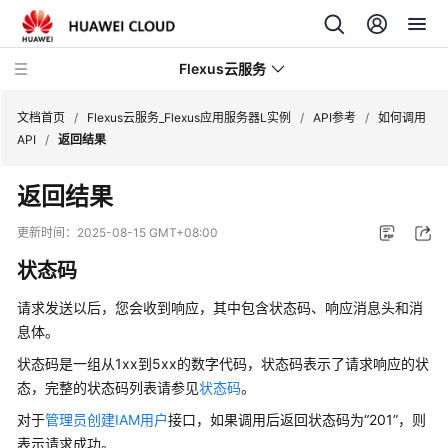
Flexus云服务
文档首页
/
Flexus云服务_Flexus应用服务器L实例
/
API参考
/
如何调用
API
/
返回结果
返回结果
最
更新时间：
2025-08-15 GMT+08:00
新
状态码
动
态
请求发送以后，您会收到响应，其中包含状态码、响应消息头和消
息体。
产
状态码是一组从1xx到5xx的数字代码，状态码表示了请求响应的状
品
态，完整的状态码列表请参见
状态码
。
介
绍
对于
管理员创建IAM用户
接口，如果调用后返回状态码为
“201”
，则
表示请求成功。