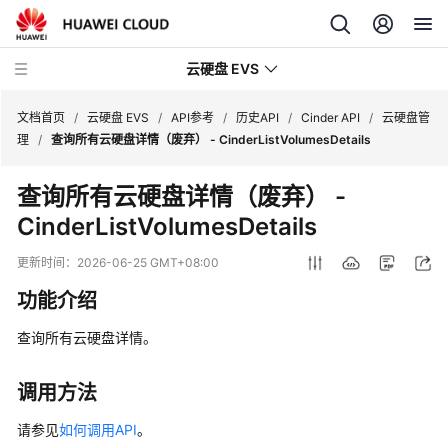
云硬盘 EVS
文档首页
/
云硬盘 EVS
/
API参考
/
历史API
/
Cinder API
/
云硬盘管
理
/
查询所有云硬盘详情（废弃） - CinderListVolumesDetails
最
查询所有云硬盘详情（废弃） -
新
CinderListVolumesDetails
动
态
更新时间：
2026-06-25 GMT+08:00
产
功能介绍
品
介
查询所有云硬盘详情。
绍
调用方法
快
速
请参见
如何调用API
。