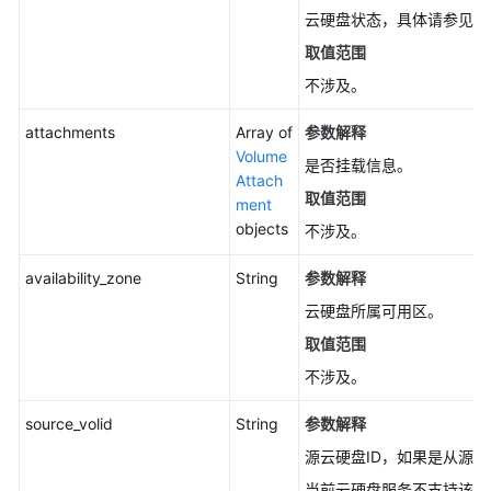
单
云硬盘状态，具体请参见
云
个
取值范围
云
硬
不涉及。
盘
类
attachments
Array of
参数解释
型
Volume
是否挂载信息。
的
Attach
取值范围
详
ment
细
objects
不涉及。
信
息
availability_zone
String
参数解释
-
云硬盘所属可用区。
CinderShowVolumeTypeV3
取值范围
查
不涉及。
询
云
source_volid
String
参数解释
硬
源云硬盘ID，如果是从源
盘
当前云硬盘服务不支持该字