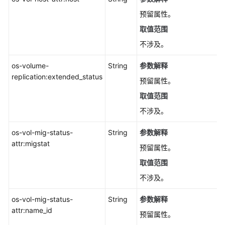
管
预留属性。
理
取值范围
不涉及。
API
版
os-volume-
String
参数解释
本
replication:extended_status
查
预留属性。
询
取值范围
不涉及。
存
量
os-vol-mig-status-
String
参数解释
快
attr:migstat
照
预留属性。
管
取值范围
理
不涉及。
权
os-vol-mig-status-
String
参数解释
限
attr:name_id
和
预留属性。
授