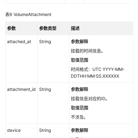
视
频
表6
VolumeAttachment
帮
助
参数
参数类型
描述
产
attached_at
String
参数解释
品
挂载的时间信息。
术
取值范围
语
时间格式：UTC YYYY-MM-
更
DDTHH:MM:SS.XXXXXX
多
文
attachment_id
String
参数解释
档
挂载信息对应的ID。
取值范围
通
不涉及。
用
参
device
String
参数解释
考