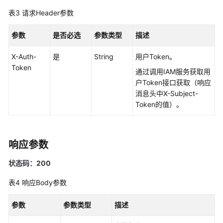
盘
表3
请求Header参数
-
CinderCreateVolumeV3
参数
是否必选
参数类型
描述
查
X-Auth-
是
String
用户Token。
询
Token
通过调用IAM服务获取用
所
户Token接口获取（响应
有
消息头中X-Subject-
云
Token的值）。
硬
盘
详
响应参数
情
-
状态码：200
CinderListVolumesDetailsV3
表4
响应Body参数
删
除
参数
参数类型
描述
云
硬