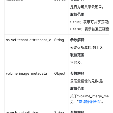
硬
盘
是否为可共享云硬盘。
过
取值范围
户
true：表示可共享云硬盘
管
理
false：表示普通云硬盘。
os-vol-tenant-attr:tenant_id
String
参数解释
云
硬
云硬盘所属的项目ID。
盘
取值范围
元
数
不涉及。
据
volume_image_metadata
Object
参数解释
管
理
云硬盘镜像的元数据。
取值范围
快
关于“volume_image_m
照
见："
查询镜像详情
"。
元
数
os-vol-host-attr:host
String
参数解释
据