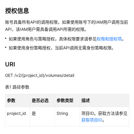
入
门
授权信息
用
账号具备所有API的调用权限，如果使用账号下的IAM用户调用当前
户
API，该IAM用户需具备调用API所需的权限。
指
如果使用角色与策略授权，具体权限要求请参见
权限和授权项
。
南
如果使用身份策略授权，当前API调用无需身份策略权限。
最
佳
URI
实
践
GET /v2/{project_id}/volumes/detail
表1
路径参数
API
参
参数
是否必选
参数类型
描述
考
project_id
是
String
项目ID。获取方法请参见
使
获取项目ID
。
用
前