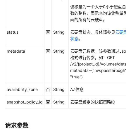
管
偏移量为一个大于0小于磁盘总个
理
数的整数，表示查询该偏移量后
面的所有的云硬盘。
查
询
status
否
String
云硬盘状态，具体请参见
云硬盘
单
状态
。
个
云
metadata
否
String
云硬盘元数据。该参数通过Json
硬
格式进行传参，如：GET
盘
/v2/{project_id}/volumes/detail?
详
metadata={"hw:passthrough":
情
"true"}
（废
弃）
availability_zone
否
String
AZ信息
-
CinderShowVolumeV1
snapshot_policy_id
否
String
云硬盘绑定的快照策略ID
创
建
云
请求参数
硬