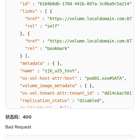
"id"
:
"b104b8db-170d-441b-897a-3c8ba9c5a214"
,
"links"
:
[
{
"href"
:
"https://volume.localdomain.com:8776/
"rel"
:
"self"
}
,
{
"href"
:
"https://volume.localdomain.com:8776/
"rel"
:
"bookmark"
}
]
,
"metadata"
:
{
}
,
"name"
:
"zjb_u25_test"
,
"os-vol-host-attr:host"
:
"pod01.xxx#SATA"
,
"volume_image_metadata"
:
{
}
,
"os-vol-tenant-attr:tenant_id"
:
"dd14c6ac581f40
"replication_status"
:
"disabled"
,
"multiattach"
:
false
,
"size"
:
1
,
状态码：400
"status"
:
"available"
,
Bad Request
"updated_at"
:
"2016-05-25T02:42:22.341984"
,
"user_id"
:
"b0524e8342084ef5b74f158f78fc3049"
,