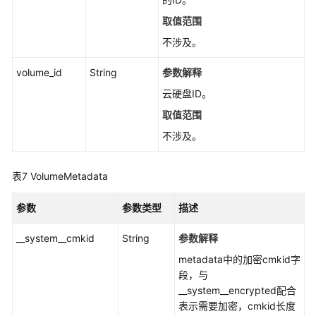
取值范围
支
持
不涉及。
区
域
volume_id
String
参数解释
云硬盘ID。
系
取值范围
统
权
不涉及。
限
表7
VolumeMetadata
参数
参数类型
描述
__system__cmkid
String
参数解释
metadata中的加密cmkid字
段，与
__system__encrypted配合
表示需要加密，cmkid长度