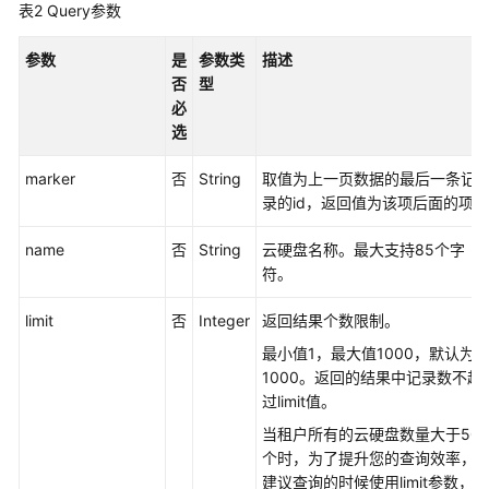
必
表2
Query参数
读
参数
是
参数类
描述
API
否
型
概
必
览
选
如
marker
否
String
取值为上一页数据的最后一条记
何
录的id，返回值为该项后面的项
调
用
name
否
String
云硬盘名称。最大支持85个字
API
符。
limit
快
否
Integer
返回结果个数限制。
速
最小值1，最大值1000，默认为
入
1000。返回的结果中记录数不超
门
过limit值。
当租户所有的云硬盘数量大于50
API
个时，为了提升您的查询效率，
版
建议查询的时候使用limit参数，