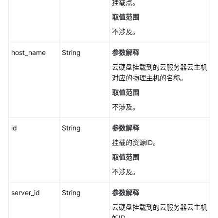
挂载点。
取值范围
责
任
不涉及。
共
担
host_name
String
参数解释
云硬盘挂载到的云服务器云主机
云
对应的物理主机的名称。
服
取值范围
务
等
不涉及。
级
协
id
String
参数解释
议
挂载的资源ID。
（SLA）
取值范围
白
不涉及。
皮
书
server_id
String
参数解释
资
云硬盘挂载到的云服务器云主机
源
的ID。