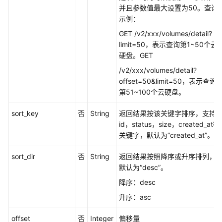
本
并且参数值最大设置为50。查询
信
示例：
息
查
GET /v2/xxx/volumes/detail?
询
limit=50，表示查询第1~50个云
硬盘。GET
API
/v2/xxx/volumes/detail?
offset=50&limit=50，表示查询
历
第51~100个云硬盘。
史
API
sort_key
否
String
返回结果按该关键字排序，支持
id，status，size，created_at等
API
关键字，默认为“created_at”。
sort_dir
否
String
返回结果按照降序或升序排列，
Cinder
默认为“desc”。
API
降序：desc
云
升序：asc
硬
盘
offset
否
Integer
偏移量