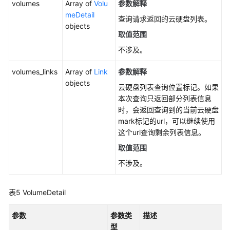
volumes
Array of
Volu
参数解释
盘
meDetail
查询请求返回的云硬盘列表。
-
objects
CinderDeleteVolumeV3
取值范围
不涉及。
更
新
volumes_links
Array of
Link
参数解释
云
objects
云硬盘列表查询位置标记。如果
硬
本次查询只返回部分列表信息
盘
时，会返回查询到的当前云硬盘
-
mark标记的url，可以继续使用
CinderUpdateVolumeV3
这个url查询剩余列表信息。
查
取值范围
询
不涉及。
云
硬
盘
表5
VolumeDetail
类
型
参数
参数类
描述
列
型