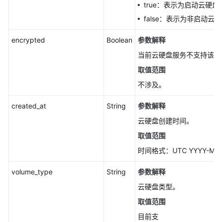
true：表示为启动云硬盘
个
false：表示为非启动云
云
硬
encrypted
Boolean
参数解释
盘
详
当前云硬盘服务不支持该字
情
取值范围
-
不涉及。
CinderShowVolumeV3
created_at
String
参数解释
查
询
云硬盘创建时间。
所
取值范围
有
时间格式：UTC YYYY-MM-
云
硬
volume_type
String
参数解释
盘
详
云硬盘类型。
情
取值范围
（废
目前支
弃）