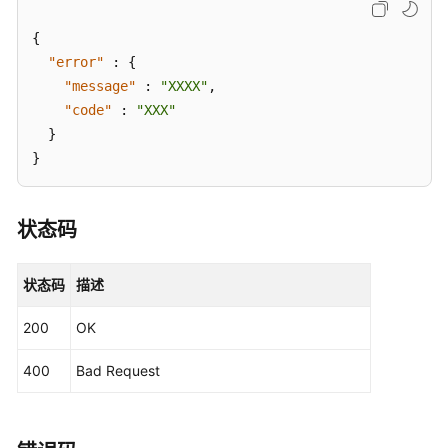
"volume_type"
:
"SATA"
,
{
"consistencygroup_id"
:
null
,
"error"
:
{
"os-vol-mig-status-attr:migstat"
:
null
,
"message"
:
"XXXX"
,
"os-vol-mig-status-attr:name_id"
:
null
,
"code"
:
"XXX"
"snapshot_id"
:
null
,
}
"source_volid"
:
null
}
}
]
,
"volumes_links"
:
[
{
"href"
:
"https://volume.localdomain.com:8776/v2
状态码
"rel"
:
"next"
}
]
状态码
}
描述
200
OK
400
Bad Request