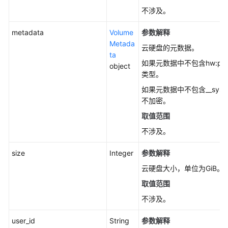
CinderResizeVolumeV3
不涉及。
设
metadata
Volume
参数解释
置
Metada
云硬盘的元数据。
云
ta
硬
如果元数据中不包含hw:pas
object
盘
类型。
启
如果元数据中不包含__syste
动
不加密。
盘
取值范围
标
识
不涉及。
-
CinderUpdateVolumeBootableV3
size
Integer
参数解释
云硬盘大小，单位为GiB。
将
取值范围
云
硬
不涉及。
盘
user_id
导
String
参数解释