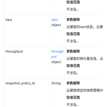
取值范围
权
不涉及。
项
iops
iops
参数解释
附
object
录
云硬盘的iops信息，云硬盘
取值范围
修
不涉及。
订
记
throughput
through
参数解释
录
put
云硬盘的吞吐量信息，云硬盘
object
SDK
取值范围
参
不涉及。
考
snapshot_policy_id
String
参数解释
常
云硬盘绑定的快照策略ID。
见
问
取值范围
题
不涉及。