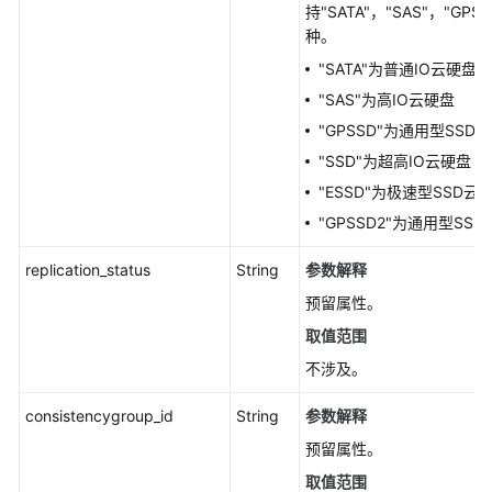
持"SATA"，"SAS"，"GPS
-
种。
CinderListVolumesDetails
"SATA"为普通IO云硬盘(
查
"SAS"为高IO云硬盘
询
"GPSSD"为通用型SSD
扩
"SSD"为超高IO云硬盘
展
接
"ESSD"为极速型SSD云
口
"GPSSD2"为通用型SSD
（废
弃）
replication_status
String
参数解释
-
预留属性。
CinderListExtensionsV3
取值范围
扩
不涉及。
容
云
consistencygroup_id
String
参数解释
硬
预留属性。
盘
-
取值范围