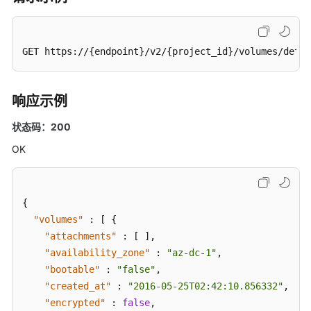
GET https://{endpoint}/v2/{project_id}/volumes/detai
响应示例
状态码：200
OK
{
"volumes"
:
[
{
"attachments"
:
[
]
,
"availability_zone"
:
"az-dc-1"
,
"bootable"
:
"false"
,
"created_at"
:
"2016-05-25T02:42:10.856332"
,
"encrypted"
:
false
,