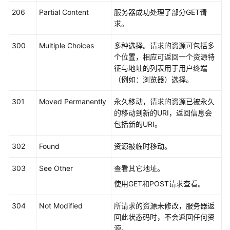
必
206
读
Partial Content
服务器成功处理了部分GET请
求。
API
300
Multiple Choices
多种选择。请求的资源可包括多
概
个位置，相应可返回一个资源特
览
征与地址的列表用于用户终端
（例如：浏览器）选择。
如
何
301
Moved Permanently
永久移动，请求的资源已被永久
调
的移动到新的URI，返回信息会
用
包括新的URI。
API
302
Found
资源被临时移动。
API
303
See Other
查看其它地址。
权
使用GET和POST请求查看。
限
和
304
Not Modified
所请求的资源未修改，服务器返
授
回此状态码时，不会返回任何资
权
源。