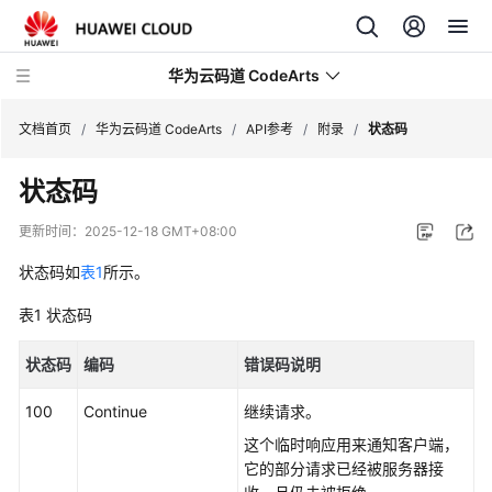
华为云码道 CodeArts
文档首页
/
华为云码道 CodeArts
/
API参考
/
附录
/
状态码
状态码
产
品
更新时间：
2025-12-18 GMT+08:00
介
绍
状态码如
表1
所示。
表1
状态码
计
费
状态码
编码
错误码说明
说
明
100
Continue
继续请求。
快
这个临时响应用来通知客户端，
速
它的部分请求已经被服务器接