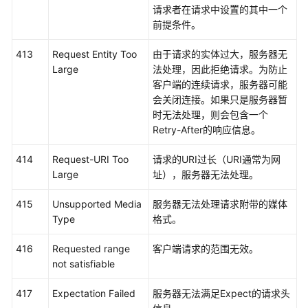
请求者在请求中设置的其中一个
协
前提条件。
议
（SLA）
413
Request Entity Too
由于请求的实体过大，服务器无
Large
法处理，因此拒绝请求。为防止
白
客户端的连续请求，服务器可能
皮
会关闭连接。如果只是服务器暂
书
时无法处理，则会包含一个
资
Retry-After的响应信息。
源
414
Request-URI Too
请求的URI过长（URI通常为网
支
Large
址），服务器无法处理。
持
区
415
Unsupported Media
服务器无法处理请求附带的媒体
域
Type
格式。
系
416
Requested range
客户端请求的范围无效。
统
not satisfiable
权
限
417
Expectation Failed
服务器无法满足Expect的请求头