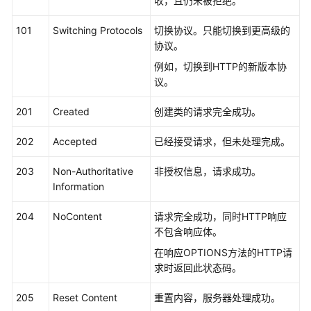
入
收，且仍未被拒绝。
门
101
Switching Protocols
切换协议。只能切换到更高级的
协议。
用
户
例如，切换到HTTP的新版本协
指
议。
南
201
Created
创建类的请求完全成功。
最
佳
202
Accepted
已经接受请求，但未处理完成。
实
203
践
Non-Authoritative
非授权信息，请求成功。
Information
API
204
NoContent
请求完全成功，同时HTTP响应
参
不包含响应体。
考
在响应OPTIONS方法的HTTP请
使
求时返回此状态码。
用
前
205
Reset Content
重置内容，服务器处理成功。