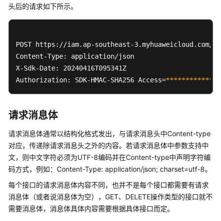
头后的请求如下所示。
皮
书
资
源
POST https://iam.ap-southeast-3.myhuaweicloud.com/v3
Content-Type: application/json

支
X-Sdk-Date: 20240416T095341Z 

持
Authorization: SDK-HMAC-SHA256 Access=
****
****
****
**
区
域
请求消息体
系
统
请求消息体通常以结构化格式发出，与请求消息头中Content-type
权
对应，传递除请求消息头之外的内容。若请求消息体中参数支持中
限
文，则中文字符必须为UTF-8编码并在Content-type中声明字符编
码方式，例如：Content-Type: application/json; charset=utf-8。
每个接口的请求消息体内容不同，也并不是每个接口都需要有请求
消息体（或者说消息体为空），GET、DELETE操作类型的接口就不
需要消息体，消息体具体内容需要根据具体接口而定。