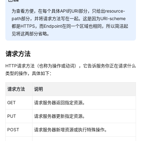
鉴
权
为查看方便，在每个具体API的URI部分，只给出resource-
path部分，并将请求方法写在一起。这是因为URI-scheme
返
都是HTTPS，而Endpoint在同一个区域也相同，所以简洁起
回
见将这两部分省略。
结
果
请求方法
API
HTTP请求方法（也称为操作或动词），它告诉服务你正在请求什么
权
类型的操作，具体如下：
限
和
请求方法
说明
授
权
GET
请求服务器返回指定资源。
项
PUT
请求服务器更新指定资源。
附
录
POST
请求服务器新增资源或执行特殊操作。