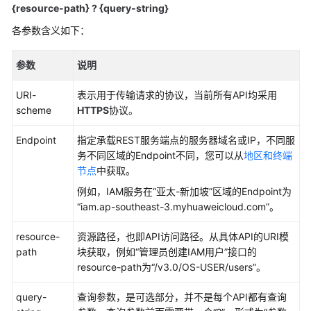
入
{resource-path} ? {query-string}
门
各参数含义如下：
用
户
参数
说明
指
南
URI-
表示用于传输请求的协议，当前所有API均采用
scheme
HTTPS
协议。
最
Endpoint
指定承载REST服务端点的服务器域名或IP，不同服
佳
务不同区域的Endpoint不同，您可以从
地区和终端
实
节点
中获取。
践
例如，IAM服务在“亚太-新加坡”区域的Endpoint为
API
“iam.ap-southeast-3.myhuaweicloud.com”。
参
考
resource-
资源路径，也即API访问路径。从具体API的URI模
path
块获取，例如“管理员创建IAM用户”接口的
使
resource-path为“/v3.0/OS-USER/users”。
用
query-
前
查询参数，是可选部分，并不是每个API都有查询