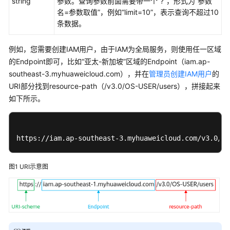
string
必
参数。查询参数前面需要带一个“?”，形式为“参数
读
名=参数取值”，例如“limit=10”，表示查询不超过10
条数据。
API
概
例如，您需要创建IAM用户，由于IAM为全局服务，则使用任一区域
览
的Endpoint即可，比如“亚太-新加坡”区域的Endpoint（iam.ap-
southeast-3.myhuaweicloud.com），并在
管理员创建IAM用户
的
如
URI部分找到resource-path（/v3.0/OS-USER/users），拼接起来
何
如下所示。
调
用
API
https://iam.ap-southeast-3.myhuaweicloud.com/v3.0/OS
构
造
图1
URI示意图
请
求
认
证