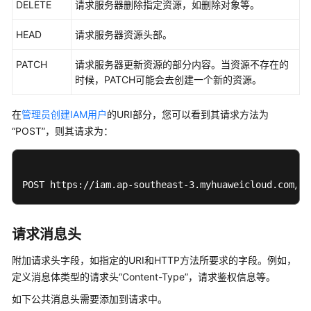
修
DELETE
请求服务器删除指定资源，如删除对象等。
订
记
HEAD
请求服务器资源头部。
录
PATCH
请求服务器更新资源的部分内容。当资源不存在的
常
时候，PATCH可能会去创建一个新的资源。
见
问
在
管理员创建IAM用户
的URI部分，您可以看到其请求方法为
题
“POST”，则其请求为：
视
频
POST https://iam.ap-southeast-3.myhuaweicloud.com/v3
帮
助
请求消息头
更
多
附加请求头字段，如指定的URI和HTTP方法所要求的字段。例如，
文
定义消息体类型的请求头“Content-Type”，请求鉴权信息等。
档
如下公共消息头需要添加到请求中。