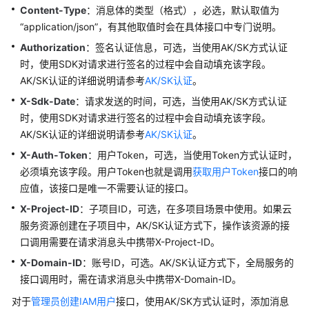
Content-Type
：消息体的类型（格式），必选，默认取值为
通
“application/json”，有其他取值时会在具体接口中专门说明。
用
参
Authorization
：签名认证信息，可选，当使用AK/SK方式认证
考
时，使用SDK对请求进行签名的过程中会自动填充该字段。
AK/SK认证的详细说明请参考
AK/SK认证
。
责
X-Sdk-Date
：请求发送的时间，可选，当使用AK/SK方式认证
任
时，使用SDK对请求进行签名的过程中会自动填充该字段。
共
AK/SK认证的详细说明请参考
AK/SK认证
。
担
X-Auth-Token
：用户Token，可选，当使用Token方式认证时，
云
必须填充该字段。用户Token也就是调用
获取用户Token
接口的响
服
应值，该接口是唯一不需要认证的接口。
务
X-Project-ID
：子项目ID，可选，在多项目场景中使用。如果云
等
服务资源创建在子项目中，AK/SK认证方式下，操作该资源的接
级
口调用需要在请求消息头中携带X-Project-ID。
协
议
X-Domain-ID
：账号ID，可选。AK/SK认证方式下，全局服务的
（SLA）
接口调用时，需在请求消息头中携带X-Domain-ID。
对于
管理员创建IAM用户
接口，使用AK/SK方式认证时，添加消息
白