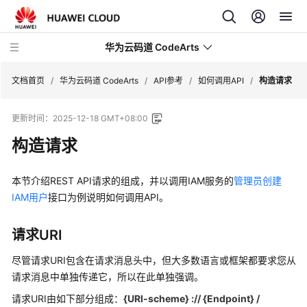
华为云码道 CodeArts
文档首页
/
华为云码道 CodeArts
/
API参考
/
如何调用API
/
构造请求
更新时间：
2025-12-18 GMT+08:00
产
品
构造请求
介
绍
本节介绍REST API请求的组成，并以调用IAM服务的
管理员创建
IAM用户
接口为例说明如何调用API。
计
费
说
请求URI
明
尽管请求URI包含在请求消息头中，但大多数语言或框架都要求您从
请求消息中单独传递它，所以在此单独强调。
快
速
请求URI由如下部分组成：
{URI-scheme} :// {
Endpoint
} /