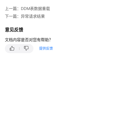
介
绍
上一篇：DDM表数据重载
下一篇：异常请求结果
计
费
意见反馈
说
明
文档内容是否对您有帮助？
提供反馈
快
速
入
门
用
户
指
南
常
见