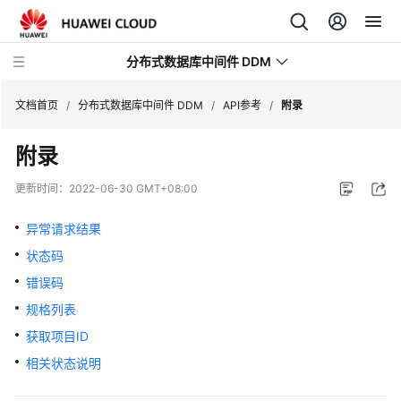
分布式数据库中间件 DDM
文档首页
/
分布式数据库中间件 DDM
/
API参考
/
附录
附录
最
新
更新时间：
2022-06-30 GMT+08:00
动
态
异常请求结果
状态码
服
务
错误码
公
规格列表
告
获取项目ID
产
相关状态说明
品