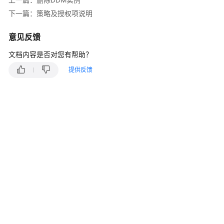
介
绍
下一篇：策略及授权项说明
计
意见反馈
费
文档内容是否对您有帮助？
说
明
提供反馈
快
速
入
门
用
户
指
南
常
见