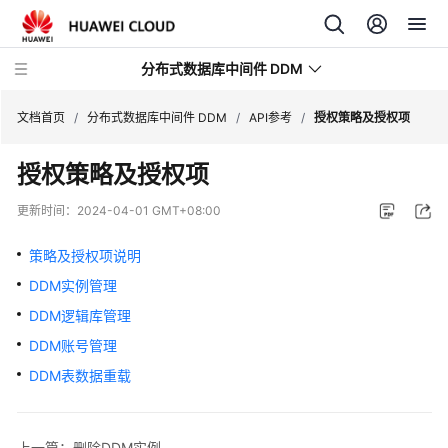
分布式数据库中间件 DDM
文档首页
/
分布式数据库中间件 DDM
/
API参考
/
授权策略及授权项
授权策略及授权项
最
新
更新时间：
2024-04-01 GMT+08:00
动
态
策略及授权项说明
DDM实例管理
服
务
DDM逻辑库管理
公
DDM账号管理
告
DDM表数据重载
产
品
上一篇：删除DDM实例