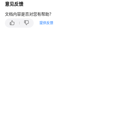
介
意见反馈
绍
文档内容是否对您有帮助？
计
提供反馈
费
说
明
快
速
入
门
用
户
指
南
常
见