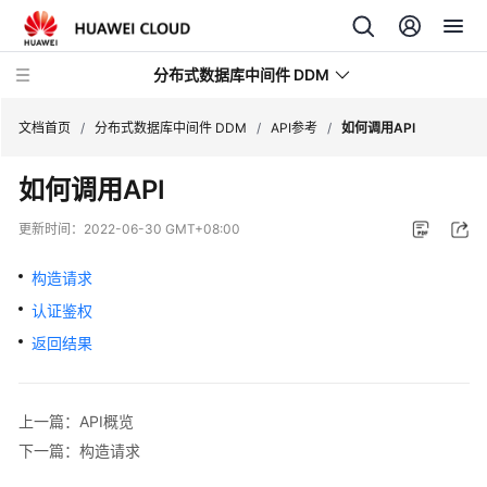
分布式数据库中间件 DDM
文档首页
/
分布式数据库中间件 DDM
/
API参考
/
如何调用API
如何调用API
最
新
更新时间：
2022-06-30 GMT+08:00
动
态
构造请求
认证鉴权
服
务
返回结果
公
告
上一篇：API概览
产
下一篇：构造请求
品