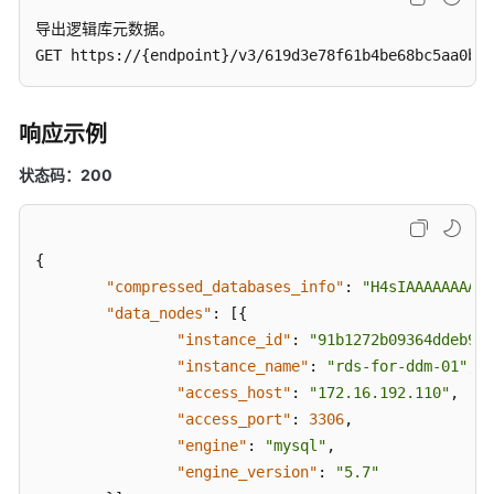
列
导出逻辑库元数据。

表
GET https://{endpoint}/v3/619d3e78f61b4be68bc5aa0b59
查
询
响应示例
DDM
逻
状态码：200
辑
库
详
{
细
"compressed_databases_info"
:
"H4sIAAAAAAAAAN
信
"data_nodes"
:
[
{
息
"instance_id"
:
"91b1272b09364ddeb999
"instance_name"
:
"rds-for-ddm-01"
,
删
除
"access_host"
:
"172.16.192.110"
,
DDM
"access_port"
:
3306
,
逻
"engine"
:
"mysql"
,
辑
"engine_version"
:
"5.7"
库