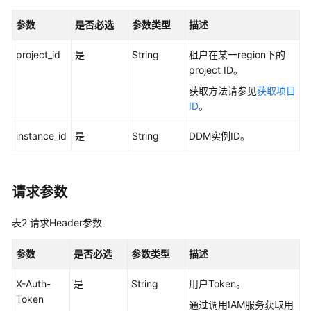
介
绍
参数
是否必选
参数类型
描述
计
project_id
是
String
租户在某一region下的
费
project ID。
说
获取方法请参见
获取项目
明
ID
。
快
instance_id
是
String
DDM实例ID。
速
入
门
请求参数
用
户
表2
请求Header参数
指
南
参数
是否必选
参数类型
描述
常
X-Auth-
是
String
用户Token。
见
Token
通过调用IAM服务获取用