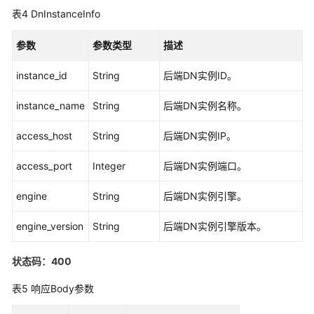
览
表4
DnInstanceInfo
如
参数
参数类型
描述
何
调
instance_id
String
后端DN实例ID。
用
API
instance_name
String
后端DN实例名称。
API（推
access_host
String
后端DN实例IP。
荐）
access_port
Integer
后端DN实例端口。
查
询
engine
String
后端DN实例引擎。
API
版
engine_version
String
后端DN实例引擎版本。
本
状态码：400
实
例
表5
响应Body参数
管