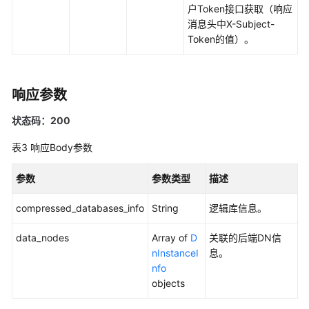
问
户Token接口获取（响应
题
消息头中X-Subject-
Token的值）。
最
佳
实
响应参数
践
状态码：200
API
参
表3
响应Body参数
考
参数
参数类型
描述
使
用
compressed_databases_info
String
逻辑库信息。
前
必
data_nodes
Array of
D
关联的后端DN信
读
nInstanceI
息。
nfo
API
objects
概