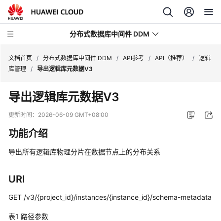
分布式数据库中间件 DDM
文档首页
/
分布式数据库中间件 DDM
/
API参考
/
API（推荐）
/
逻辑
库管理
/
导出逻辑库元数据V3
最
导出逻辑库元数据V3
新
动
更新时间：
2026-06-09 GMT+08:00
态
功能介绍
服
导出所有逻辑库物理分片在数据节点上的分布关系
务
公
告
URI
GET /v3/{project_id}/instances/{instance_id}/schema-metadata
产
品
表1
路径参数