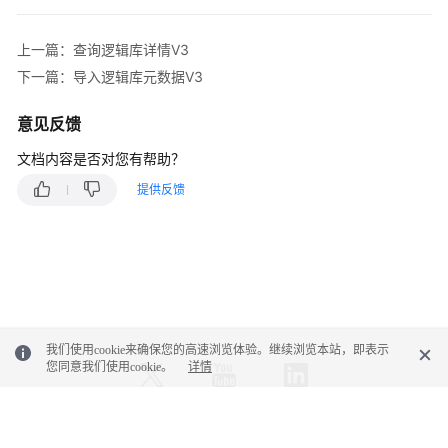
情
V3
上一篇：查询逻辑库详情V3
下一篇：导入逻辑库元数据V3
导
出
逻
意见反馈
辑
文档内容是否对您有帮助？
库
元
提供反馈
数
据
V3
导
入
逻
我们使用cookie来确保您的高速浏览体验。继续浏览本站，即表示
辑
您同意我们使用cookie。
详情
库
元
数
© 2026, 华为云计算技术有限公司及其关联公司。保留一切权利。