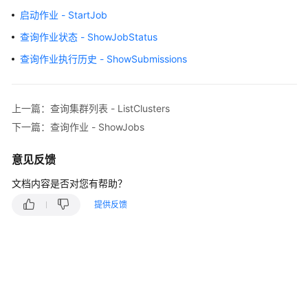
治
启动作业 - StartJob
理
方
查询作业状态 - ShowJobStatus
法
查询作业执行历史 - ShowSubmissions
论
快
速
上一篇：查询集群列表 - ListClusters
入
下一篇：查询作业 - ShowJobs
门
意见反馈
用
文档内容是否对您有帮助？
户
指
提供反馈
南
最
佳
实
践