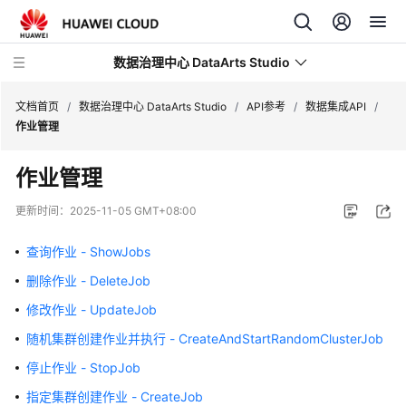
数据治理中心 DataArts Studio
文档首页
/
数据治理中心 DataArts Studio
/
API参考
/
数据集成API
/
作业管理
最
作业管理
新
动
更新时间：
2025-11-05 GMT+08:00
态
查询作业 - ShowJobs
产
删除作业 - DeleteJob
品
介
修改作业 - UpdateJob
绍
随机集群创建作业并执行 - CreateAndStartRandomClusterJob
数
停止作业 - StopJob
据
指定集群创建作业 - CreateJob