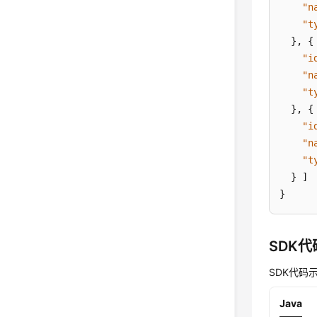
"n
"t
}
,
{
"i
"n
"t
}
,
{
"i
"n
"t
}
]
}
SDK
SDK代码
Java