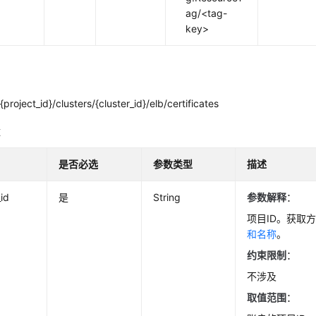
ag/<tag-
key>
{project_id}/clusters/{cluster_id}/elb/certificates
数
是否必选
参数类型
描述
_id
是
String
参数解释
：
项目ID。获取
和名称
。
约束限制
：
不涉及
取值范围
：