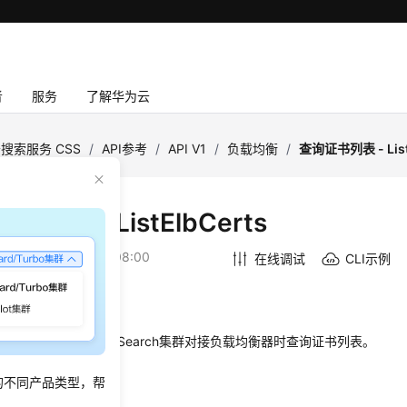
者
服务
了解华为云
搜索服务 CSS
/
API参考
/
API V1
/
负载均衡
/
查询证书列表 - List
书列表 - ListElbCerts
：
2026-07-02 GMT+08:00
在线调试
CLI示例
绍
lasticsearch/OpenSearch集群对接负载均衡器时查询证书列表。
的不同产品类型，帮
法