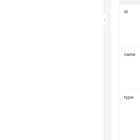
id
name
type