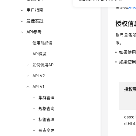
请参见
如何
用户指南
最佳实践
授权信
API参考
账号具备所
限。
使用前必读
如果使
API概览
如果使
如何调用API
API V2
API V1
授权
集群管理
规格查询
css:cl
标签管理
stElb
形态变更