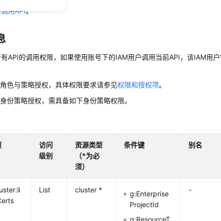
调用API
。
息
有API的调用权限，如果使用账号下的IAM用户调用当前API，该IAM用户
用角色与策略授权，具体权限要求请参见
权限和授权项
。
用身份策略授权，需具备如下身份策略权限。
项
访问
资源类型
条件键
别名
级别
（*为必
须）
uster:li
List
cluster *
-
g:Enterprise
Certs
ProjectId
g:ResourceT