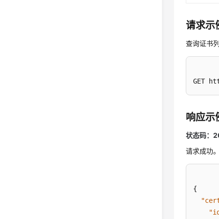
请求示
查询证书
GET ht
响应示
状态码：2
请求成功
{
"cer
"i