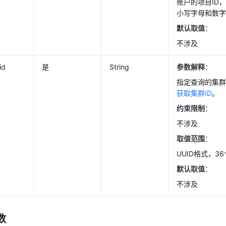
账户的项目ID
小写字母和数
默认取值
：
不涉及
id
是
String
参数解释
：
指定查询的集群
获取集群ID
。
约束限制
：
不涉及
取值范围
：
UUID格式，3
默认取值
：
不涉及
数