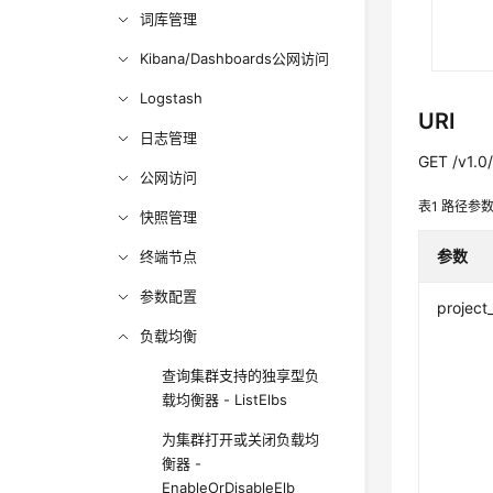
词库管理
Kibana/Dashboards公网访问
Logstash
URI
日志管理
GET /v1.0/
公网访问
表1
路径参
快照管理
参数
终端节点
参数配置
project
负载均衡
查询集群支持的独享型负
载均衡器 - ListElbs
为集群打开或关闭负载均
衡器 -
EnableOrDisableElb