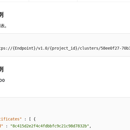
例
列表。
tps://{Endpoint}/v1.0/{project_id}/clusters/58ee0f27-70b
例
00
。
tificates"
:
[
{
d"
:
"8c415d2e2f4c4fdbbfc9c21c98d7832b"
,