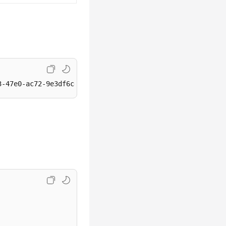
3-47e0-ac72-9e3df6cd15cd/elb/certificates