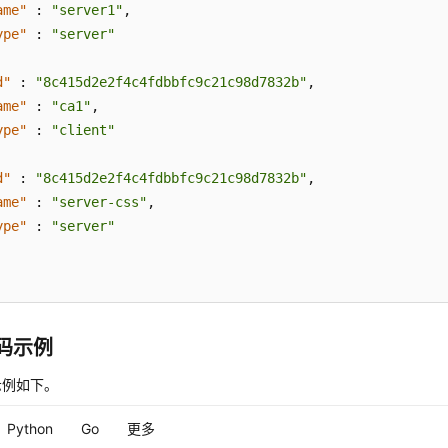
ame"
:
"server1"
,
ype"
:
"server"
d"
:
"8c415d2e2f4c4fdbbfc9c21c98d7832b"
,
ame"
:
"ca1"
,
ype"
:
"client"
d"
:
"8c415d2e2f4c4fdbbfc9c21c98d7832b"
,
ame"
:
"server-css"
,
ype"
:
"server"
代码示例
示例如下。
Python
Go
更多