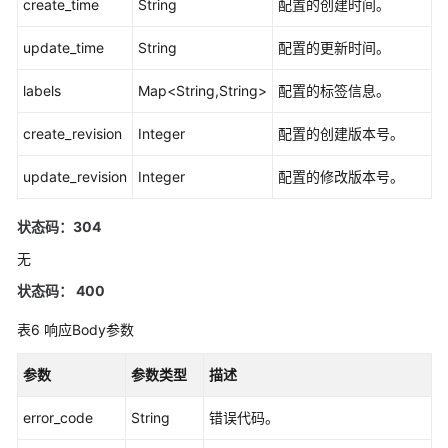
create_time
String
配置的创建时间。
授
权
update_time
String
配置的更新时间。
项
labels
Map<String,String>
配置的标签信息。
附
录
create_revision
Integer
配置的创建版本号。
update_revision
SDK
Integer
配置的修改版本号。
参
考
状态码：304
无
常
见
状态码： 400
问
表6
响应Body参数
题
参数
参数类型
描述
视
频
error_code
String
错误代码。
帮
助