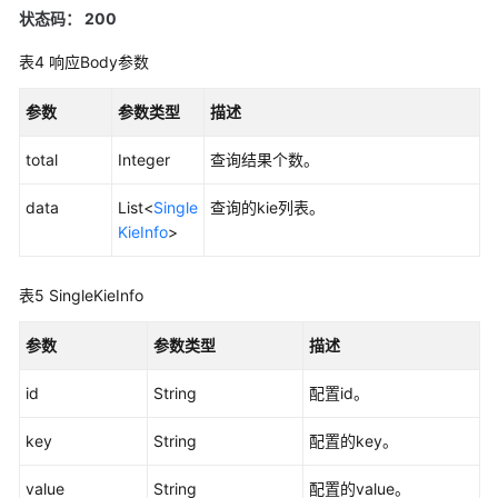
ModifyConfiguration
状态码： 200
查
表4
响应Body参数
询
指
参数
参数类型
描述
定
配
total
Integer
查询结果个数。
置
-
data
List<
Single
查询的kie列表。
QueryConfiguration
KieInfo
>
查
表5
SingleKieInfo
询
配
参数
参数类型
描述
置
列
id
String
配置id。
表
-
key
String
配置的key。
QueryConfigurationList
value
String
配置的value。