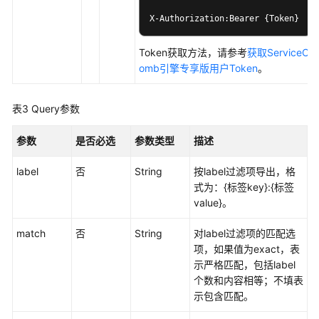
明
X-Authorization:Bearer {Token}
认
证
Token获取方法，请参考
获取ServiceC
omb引擎专享版用户Token
。
微
服
表3
Query参数
务
参数
是否必选
参数类型
描述
契
约
label
否
String
按label过滤项导出，格
式为：{标签key}:{标签
微
value}。
服
务
match
否
String
对label过滤项的匹配选
实
项，如果值为exact，表
例
示严格匹配，包括label
个数和内容相等；不填表
依
示包含匹配。
赖