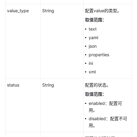
删
除
value_type
String
配置value的类型。
指
取值范围：
定
配
text
置
yaml
-
json
DeleteConfiguration
properties
删
ini
除
xml
所
有
status
String
配置的状态。
配
取值范围：
置
-
enabled：配置可
DeleteAllConfigurations
用。
disabled：配置不可
权
用。
限
和