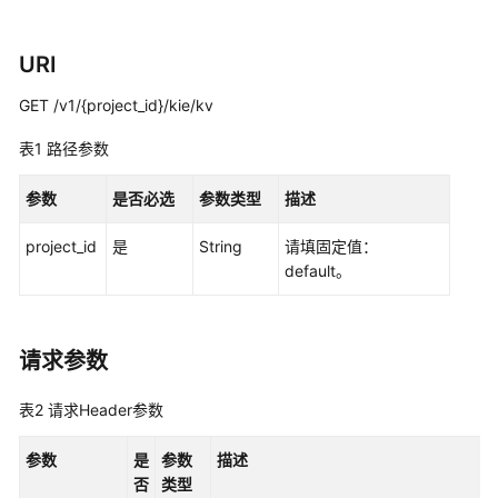
指
南
URI
API
参
GET /v1/{project_id}/kie/kv
考
表1
路径参数
使
参数
是否必选
参数类型
描述
用
前
project_id
是
String
请填固定值：
必
default。
读
API
概
请求参数
览
表2
请求Header参数
如
何
参数
是
参数
描述
调
否
类型