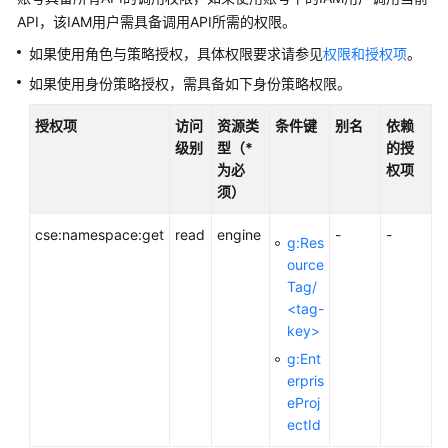
说
API，该IAM用户需具备调用API所需的权限。
明
如果使用角色与策略授权，具体权限要求请参见
权限和授权项
。
快
如果使用身份策略授权，需具备如下身份策略权限。
速
入
授权项
访问
资源类
条件键
别名
依赖
门
级别
型（*
的授
为必
权项
用
须）
户
指
cse:namespace:get
read
engine
-
-
g:Res
南
ource
Tag/
最
<tag-
佳
key>
实
践
g:Ent
erpris
eProj
开
ectId
发