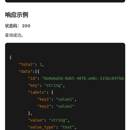
等
级
响应示例
协
议
状态码： 200
（SLA）
查询成功。
白
皮
书
{
资
"total"
:
1
,
源
"data"
:
[
{
"id"
:
"8a9e6a5d-8d65-48fb-a40c-5150c8479da8"
支
"key"
:
"string"
,
持
"labels"
:
{
区
"key1"
:
"value1"
,
域
"key2"
:
"value2"
}
,
系
"value"
:
"string"
,
统
权
"value_type"
:
"text"
,