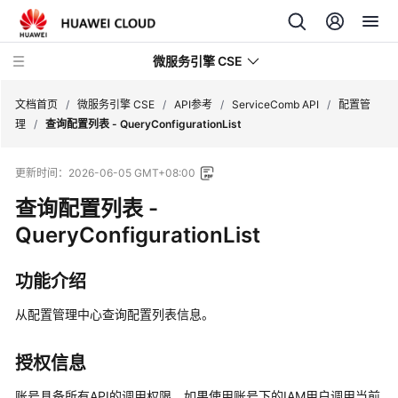
微服务引擎 CSE
文档首页
/
微服务引擎 CSE
/
API参考
/
ServiceComb API
/
配置管
理
/
查询配置列表 - QueryConfigurationList
最
更新时间：
2026-06-05 GMT+08:00
新
动
查询配置列表 -
态
QueryConfigurationList
产
功能介绍
品
介
从配置管理中心查询配置列表信息。
绍
计
授权信息
费
账号具备所有API的调用权限，如果使用账号下的IAM用户调用当前