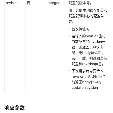
关
revision
否
Integer
配置的版本号。
系
用于判断本地缓存配置和
配置管理中心的配置差
配
异。
置
首次传值0。
管
理
若传入的revision值与
当前配置的revision一
创
致，则返回304状态
建
码，无body体返回；
配
若不一致，则返回当前
置
配置和revision信息。
-
下次请求若需要传入
CreateConfiguration
revision，则该值为当
前返回body体中的
修
update_revision 。
改
配
置
响应参数
-