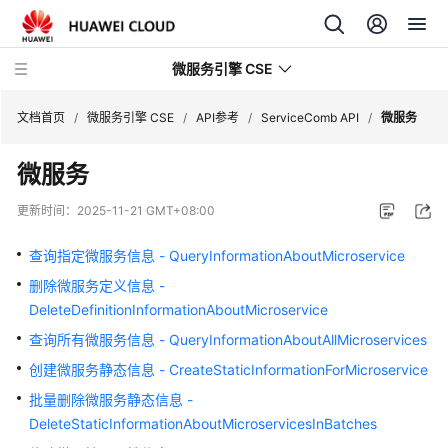
微服务引擎 CSE
文档首页
/
微服务引擎 CSE
/
API参考
/
ServiceComb API
/
微服务
微服务
最
新
更新时间：
2025-11-21 GMT+08:00
动
态
查询指定微服务信息 - QueryInformationAboutMicroservice
删除微服务定义信息 -
产
DeleteDefinitionInformationAboutMicroservice
品
介
查询所有微服务信息 - QueryInformationAboutAllMicroservices
绍
创建微服务静态信息 - CreateStaticInformationForMicroservice
批量删除微服务静态信息 -
计
DeleteStaticInformationAboutMicroservicesInBatches
费