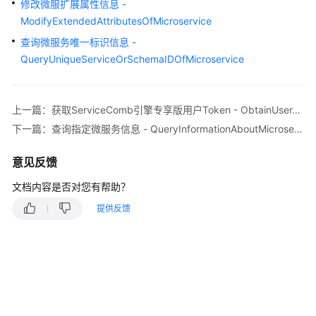
说
修改微服扩展属性信息 -
明
ModifyExtendedAttributesOfMicroservice
查询微服务唯一标识信息 -
快
QueryUniqueServiceOrSchemaIDOfMicroservice
速
入
门
上一篇：获取ServiceComb引擎专享版用户Token - ObtainUserTokenOfExclusiveMicroserviceEngine
用
下一篇：查询指定微服务信息 - QueryInformationAboutMicroservice
户
指
意见反馈
南
文档内容是否对您有帮助？
最
提供反馈
佳
实
践
开
发