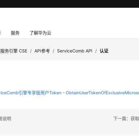
者
服务
了解华为云
服务引擎 CSE
/
API参考
/
ServiceComb API
/
认证
iceComb引擎专享版用户Token - ObtainUserTokenOfExclusiveMicroser
用说明