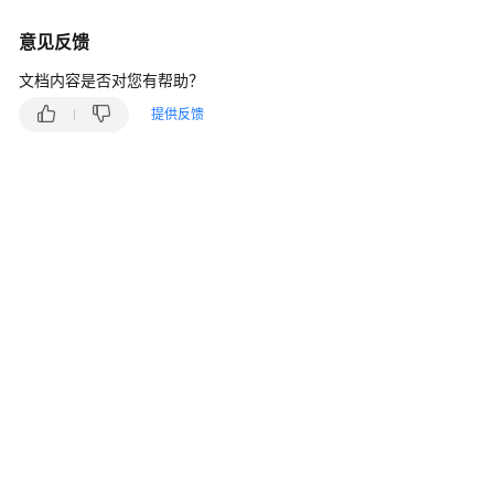
说
明
意见反馈
快
文档内容是否对您有帮助？
速
提供反馈
入
门
用
户
指
南
最
佳
实
践
开
发