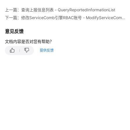
说
明
上一篇：查询上报信息列表 - QueryReportedInformationList
下一篇：修改ServiceComb引擎RBAC账号 - ModifyServiceCombEngineRBACAccount
快
速
意见反馈
入
门
文档内容是否对您有帮助？
提供反馈
用
户
指
南
最
佳
实
践
开
发