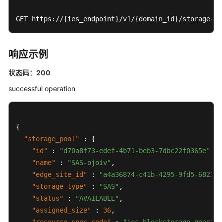
GET https://{ies_endpoint}/v1/{domain_id}/storage-po
响应示例
状态码：200
successful operation
{
"storage_pool"
:
{
"id"
:
"d70a8f73-edef-4b71-beb3-7dbc22f0365e"
,
"name"
:
"SAS-ojoiv"
,
"edge_site_id"
:
"a4a36874-c41b-4295-9fd5-682386
"storage_type"
:
"SAS"
,
"status"
:
"AVAILABLE"
,
"assigned_size"
:
36
,