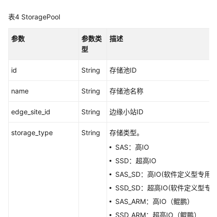
查
询
表4
StoragePool
存
储
参数
参数类
描述
池
型
列
表
id
String
存储池ID
-
ListStoragePools
name
String
存储池名称
查
edge_site_id
String
边缘小站ID
询
存
storage_type
String
存储类型。
储
SAS：高IO
池
SSD：超高IO
详
情
SAS_SD：高IO(软件定义型专用)
-
SSD_SD：超高IO(软件定义型专用
ShowStoragePool
SAS_ARM：高IO（鲲鹏）
SSD_ARM：超高IO（鲲鹏）
附