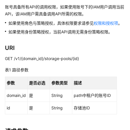
指
南
账号具备所有API的调用权限，如果使用账号下的IAM用户调用当前
API，该IAM用户需具备调用API所需的权限。
API
如果使用角色与策略授权，具体权限要求请参见
权限和授权项
。
参
如果使用身份策略授权，当前API调用无需身份策略权限。
考
使
URI
用
GET /v1/{domain_id}/storage-pools/{id}
前
必
表1
路径参数
读
参数
是否必选
参数类型
描述
API
概
domain_id
是
String
path中租户的账号ID
览
id
是
String
存储池ID
如
何
调