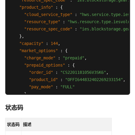
"resource_spec_code"
:
"ies.blockstorage.gear1"
,
"product_info"
:
{
"cloud_service_type"
:
"hws.service.type.ies"
,
"resource_type"
:
"hws.resource.type.iesvolume
"resource_spec_code"
:
"ies.blockstorage.gear1
}
,
"capacity"
:
144
,
"market_options"
:
{
"charge_mode"
:
"prepaid"
,
"prepaid_options"
:
{
"order_id"
:
"CS2201181056V3SK6"
,
"product_id"
:
"OFFI644832402269233154"
,
"pay_mode"
:
"FULL"
}
}
,
状态码
"created_at"
:
"2022-01-18T02:56:02.76091Z"
,
"updated_at"
:
"2022-01-18T02:59:56.5601Z"
,
"effected_at"
:
"2022-01-19T02:59:25Z"
状态码
描述
}