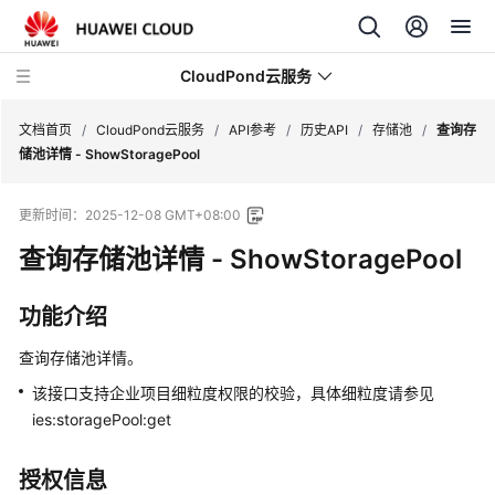
CloudPond云服务
文档首页
/
CloudPond云服务
/
API参考
/
历史API
/
存储池
/
查询存
储池详情 - ShowStoragePool
产
更新时间：
2025-12-08 GMT+08:00
品
介
查询存储池详情 - ShowStoragePool
绍
功能介绍
快
速
查询存储池详情。
入
该接口支持企业项目细粒度权限的校验，具体细粒度请参见
门
ies:storagePool:get
用
户
授权信息