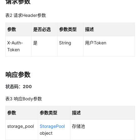
请求参数
用
API
表2
请求Header参数
API
参数
是否必选
参数类型
描述
权
X-Auth-
是
String
用户Token
限
Token
和
授
权
项
响应参数
历
状态码：200
史
表3
响应Body参数
API
参数
参数类型
描述
存
储
storage_pool
StoragePool
存储池
池
object