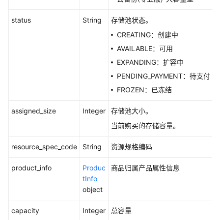
共
担
status
String
存储池状态。
CREATING：创建中
云
AVAILABLE：可用
服
EXPANDING：扩容中
务
等
PENDING_PAYMENT：待支付
级
FROZEN：已冻结
协
议
assigned_size
Integer
存储池大小。
（SLA）
当前购买的存储容量。
白
resource_spec_code
String
资源规格编码
皮
书
product_info
Produc
商品归属产品属性信息
资
tInfo
源
object
支
capacity
Integer
总容量
持