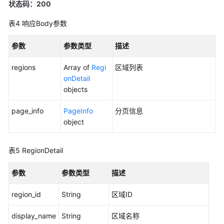
备
状态码：200
表4
响应Body参数
边
缘
参数
参数类型
描述
小
站
regions
Array of
Regi
区域列表
onDetail
配
objects
额
page_info
PageInfo
分页信息
区
object
域
查
表5
RegionDetail
询
支
参数
参数类型
描述
持
的
region_id
String
区域ID
区
域
display_name
String
区域名称