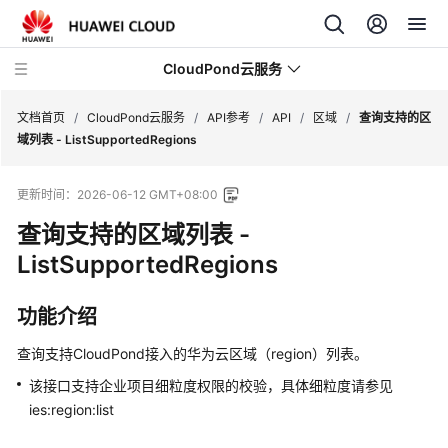
CloudPond云服务
文档首页
/
CloudPond云服务
/
API参考
/
API
/
区域
/
查询支持的区
域列表 - ListSupportedRegions
产
更新时间：
2026-06-12 GMT+08:00
品
介
查询支持的区域列表 -
绍
ListSupportedRegions
快
功能介绍
速
入
查询支持CloudPond接入的华为云区域（region）列表。
门
该接口支持企业项目细粒度权限的校验，具体细粒度请参见
用
ies:region:list
户