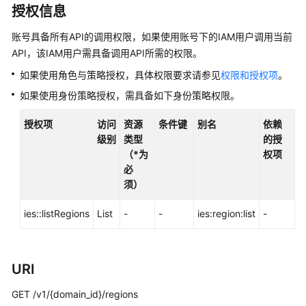
指
授权信息
南
账号具备所有API的调用权限，如果使用账号下的IAM用户调用当前
API
API，该IAM用户需具备调用API所需的权限。
参
如果使用角色与策略授权，具体权限要求请参见
权限和授权项
。
考
如果使用身份策略授权，需具备如下身份策略权限。
使
授权项
用
访问
资源
条件键
别名
依赖
前
级别
类型
的授
必
（*为
权项
读
必
须）
API
ies::listRegions
List
-
-
ies:region:list
-
概
览
如
URI
何
调
GET /v1/{domain_id}/regions