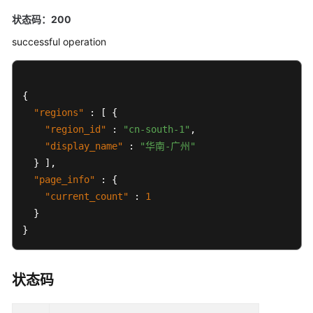
和
授
状态码：200
权
successful operation
项
历
{
史
API
"regions"
:
[
{
"region_id"
:
"cn-south-1"
,
附
"display_name"
:
"华南-广州"
录
}
]
,
"page_info"
:
{
常
"current_count"
:
1
见
}
问
}
题
最
状态码
佳
实