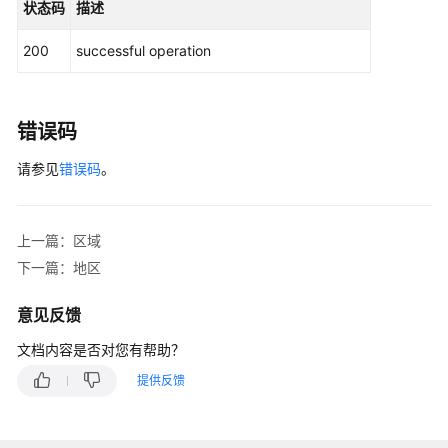
践
状态码
描述
200
successful operation
通
用
参
错误码
考
请参见
错误码
。
责
任
共
上一篇：区域
担
下一篇：地区
云
服
意见反馈
务
文档内容是否对您有帮助？
等
级
提供反馈
协
议
（SLA）