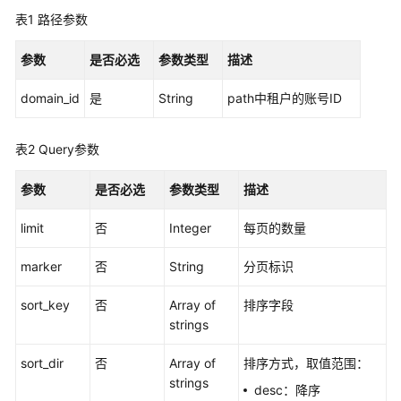
用
表1
路径参数
API
参数
是否必选
参数类型
描述
API
domain_id
是
String
path中租户的账号ID
销
售
商
表2
Query参数
品
参数
是否必选
参数类型
描述
存
储
limit
否
Integer
每页的数量
类
型
marker
否
String
分页标识
交
sort_key
否
Array of
排序字段
易
strings
单
sort_dir
否
Array of
排序方式，取值范围：
strings
存
desc：降序