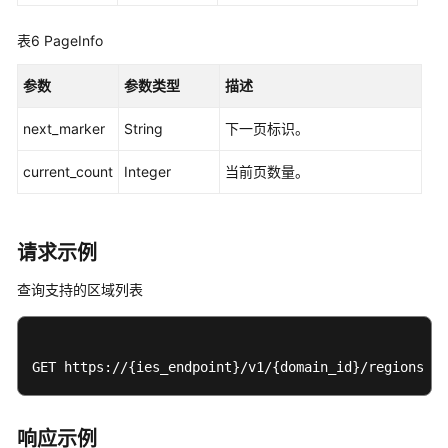
列
表
表6
PageInfo
-
ListSupportedRegions
参数
参数类型
描述
地
next_marker
String
下一页标识。
区
current_count
Integer
当前页数量。
边
缘
小
请求示例
站
监
查询支持的区域列表
控
机
柜
GET https://{ies_endpoint}/v1/{domain_id}/regions
权
限
响应示例