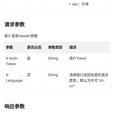
储
asc：升序
池
存
请求参数
储
档
位
表3
请求Header参数
销
参数
是否必选
参数类型
描述
售
周
X-Auth-
是
String
用户Token
期
Token
X-
否
String
选择接口返回信息的语言
服
Language
类型，默认为中文"zh-
务
cn"
器
网
络
响应参数
设