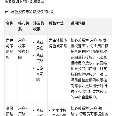
介
两者有如下的区别和关系：
绍
表1
角色授权与策略授权的区别
计
名称
核心关
涉及的
授权方式
适用场景
费
系
权限
说
明
角色
用户-
为主体授予
核心关系为“用户-权限-
系统
与策
权限-
角色或策略
授权范围”，每个用户根
快
角色
略授
授权范
据所需权限和所需授权
速
系统
权
围
范围进行授权，无法直
入
策略
接给用户授权，需要维
门
自定
护更多的用户组，且支
义策
持的条件键较少，难以
用
略
满足细粒度精确权限控
户
制需求，更适用于对细
指
粒度权限管控要求较低
南
的中小企业用户。
最
身份
用户-
核心关系为“用户-策
系统
为主体授
佳
策略
策略
略”，管理员可根据业务
身份
予身份策