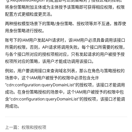
用
将身份策略附加主体或为主体授予该策略即可获得相应权限，权限
API
配置方式更细粒度更灵活。
API
两种授权模型场景下的策略/身份策略、授权项等并不互通，推荐使
用身份策略进行授权。
历
账号下的IAM用户发起API请求时，该IAM用户必须具备调用该接口
史
所需的权限，否则，API请求将调用失败。每个接口所需要的权限，
API
与各个接口所对应的授权项相对应，只有发起请求的用户被授予授
应
权项所对应的策略，该用户才能成功调用该接口。
用
例如，用户要调用接口来查询域名列表，那么在角色与策略授权的
示
场景中，这个IAM用户被授予的权限中必须包含允许
例
“cdn:configuration:queryDomainList”的授权项，该接口才能调用
成功。在身份策略授权的场景中，这个IAM用户被授予的权限中包
权
含“cdn:configuration:queryDomainList”的授权项，该接口才能调
限
用成功。
和
授
权
项
上一篇：权限和授权项