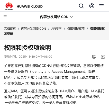
内容分发网络 CDN
文档首页
/
内容分发网络 CDN
/
API参考
/
权限和授权项
/
权限和授权
项说明
最
权限和授权项说明
新
动
更新时间：
2025-11-19 GMT+08:00
态
如果您需要对您所拥有的CDN进行精细的权限管理，您可以使用统
服
一身份认证服务（Identity and Access Management，简称
务
IAM），如果华为账号已经能满足您的要求，您可以跳过本章节，
公
不影响您使用CDN服务的其它功能。
告
通过IAM，您可以通过授权控制主体（IAM用户、用户组、IAM委托
或信任委托）对华为云资源的访问范围。
目前IAM支持两类授权，
产
一类是角色与策略授权，另一类为身份策略授权。
品