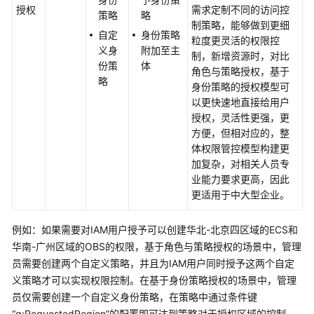
实
授权
需求定制不同的访问控
策略
略
践
制策略，能够做到更细
自定
身份策略
粒度更灵活的权限控
API
义身
附加至主
制，新增资源时，对比
参
份策
体
角色与策略授权，基于
考
略
身份策略的授权模型可
以更快速地直接给用户
使
授权，灵活性更强，更
用
方便，但相对应的，整
前
体权限管控模型构建更
必
加复杂，对相关人员专
读
业能力要求更高，因此
更适用于中大型企业。
API
概
例如：如果需要对IAM用户授予可以创建华北-北京四区域的ECS和
览
华南-广州区域的OBS的权限，基于角色与策略授权的场景中，管理
员需要创建两个自定义策略，并且为IAM用户同时授予这两个自定
如
义策略才可以实现权限控制。在基于身份策略授权的场景中，管理
何
员仅需要创建一个自定义身份策略，在策略中通过条件键
调
“g:RequestedRegion”的配置即可达到策略对于授权区域的控制。