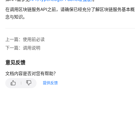
说
明
在调用区块链服务API之前，请确保已经充分了解区块链服务基本概
念与知识。
快
速
入
上一篇：使用前必读
门
下一篇：调用说明
用
意见反馈
户
指
文档内容是否对您有帮助？
南
提供反馈
最
佳
实
践
开
发