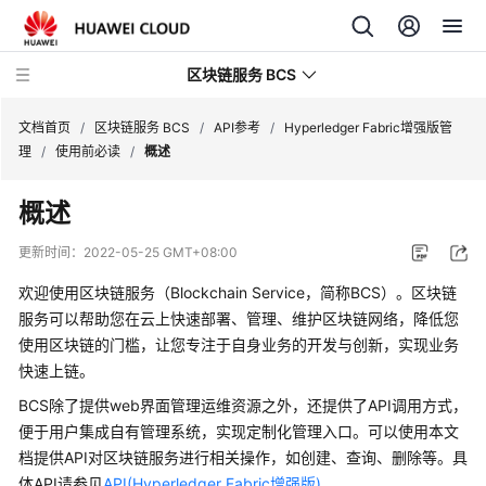
区块链服务 BCS
文档首页
/
区块链服务 BCS
/
API参考
/
Hyperledger Fabric增强版管
理
/
使用前必读
/
概述
最
概述
新
动
更新时间：
2022-05-25 GMT+08:00
态
欢迎使用区块链服务（Blockchain Service，简称BCS）。区块链
产
服务可以帮助您在云上快速部署、管理、维护区块链网络，降低您
品
使用区块链的门槛，让您专注于自身业务的开发与创新，实现业务
介
快速上链。
绍
BCS除了提供web界面管理运维资源之外，还提供了API调用方式，
便于用户集成自有管理系统，实现定制化管理入口。可以使用本文
计
档提供API对区块链服务进行相关操作，如创建、查询、删除等。具
费
体API请参见
API(Hyperledger Fabric增强版)
。