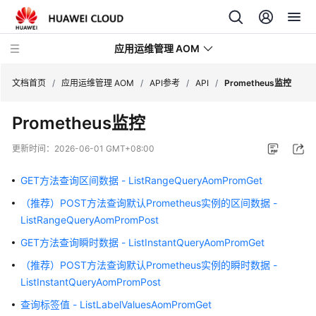
应用运维管理 AOM
文档首页
/
应用运维管理 AOM
/
API参考
/
API
/
Prometheus监控
Prometheus监控
最
新
更新时间：
2026-06-01 GMT+08:00
动
态
GET方法查询区间数据 - ListRangeQueryAomPromGet
（推荐）POST方法查询默认Prometheus实例的区间数据 -
产
ListRangeQueryAomPromPost
品
介
GET方法查询瞬时数据 - ListInstantQueryAomPromGet
绍
（推荐）POST方法查询默认Prometheus实例的瞬时数据 -
ListInstantQueryAomPromPost
计
费
查询标签值 - ListLabelValuesAomPromGet