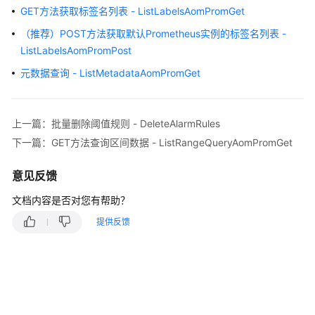
说
GET方法获取标签名列表 - ListLabelsAomPromGet
明
（推荐）POST方法获取默认Prometheus实例的标签名列表 -
快
ListLabelsAomPromPost
速
元数据查询 - ListMetadataAomPromGet
入
门
上一篇：批量删除阈值规则 - DeleteAlarmRules
用
下一篇：GET方法查询区间数据 - ListRangeQueryAomPromGet
户
指
南
意见反馈
文档内容是否对您有帮助？
最
佳
提供反馈
实
践
API
参