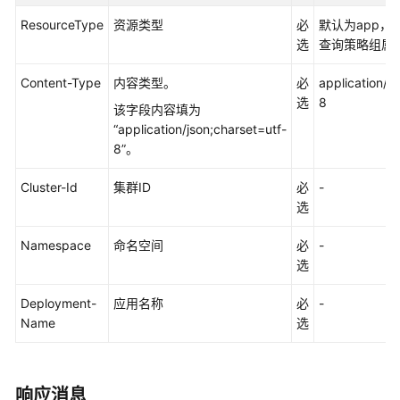
考
ResourceType
资源类型
必
默认为app，
使
选
查询策略组属
用
前
Content-Type
内容类型。
必
application/j
必
选
8
该字段内容填为
读
“application/json;charset=utf-
8”。
API
概
Cluster-Id
集群ID
必
-
览
选
如
Namespace
命名空间
必
-
何
选
调
用
Deployment-
应用名称
必
-
API
Name
选
API
响应消息