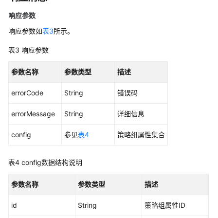
历
史
响应参数
API
响应参数如
表3
所示。
弹
表3
响应参数
性
伸
参数名称
参数类型
描述
缩
errorCode
String
错误码
创
建
errorMessage
String
详细信息
策
略
config
参见
表4
策略组属性集合
删
表4
config数据结构说明
除
策
参数名称
参数类型
描述
略
id
String
策略组属性ID
更