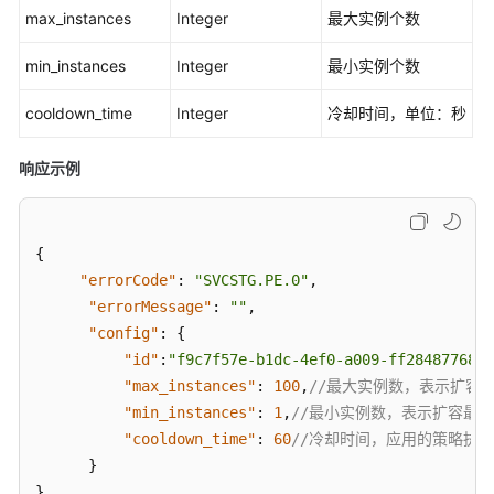
新
max_instances
Integer
最大实例个数
策
略
min_instances
Integer
最小实例个数
查
cooldown_time
Integer
冷却时间，单位：秒
看
策
响应示例
略
列
表
{
查
"errorCode"
:
"SVCSTG.PE.0"
,
看
"errorMessage"
:
""
,
单
"config"
:
{
个
"id"
:
"f9c7f57e-b1dc-4ef0-a009-ff2848776803
策
"max_instances"
:
100
,
//最大实例数，表示扩容
略
"min_instances"
:
1
,
//最小实例数，表示扩容最
"cooldown_time"
:
60
//冷却时间，应用的策略执
更
}
新
}