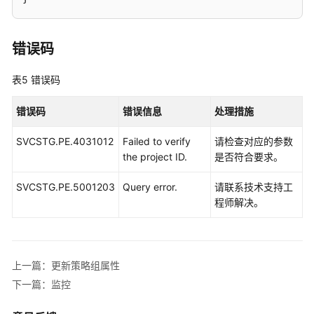
策
略
组
错误码
属
性
表5
错误码
查
询
错误码
错误信息
处理措施
策
SVCSTG.PE.4031012
略
Failed to verify
请检查对应的参数
组
the project ID.
是否符合要求。
属
SVCSTG.PE.5001203
Query error.
请联系技术支持工
性
程师解决。
监
控
上一篇：更新策略组属性
应
用
下一篇：监控
资
源