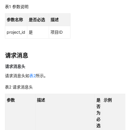
说
表1
明
参数说明
参数名称
是否必选
描述
快
速
project_id
是
项目ID
入
门
用
请求消息
户
指
请求消息头
南
请求消息头如
表2
所示。
最
表2
请求消息头
佳
实
参数
描述
是
示例
践
否
为
API
必
参
选