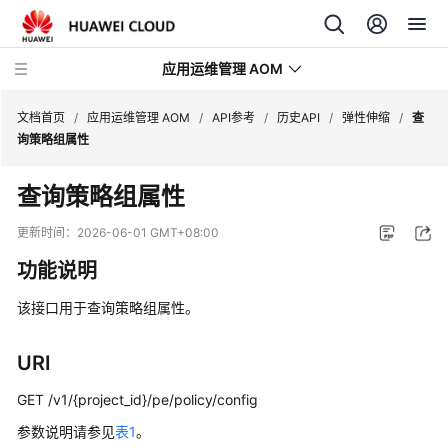
应用运维管理 AOM
文档首页
/
应用运维管理 AOM
/
API参考
/
历史API
/
弹性伸缩
/
查
询策略组属性
最
查询策略组属性
新
动
更新时间：
2026-06-01 GMT+08:00
态
功能说明
产
该接口用于查询策略组属性。
品
介
绍
URI
GET /v1/{project_id}/pe/policy/config
计
费
参数说明请参见
表1
。