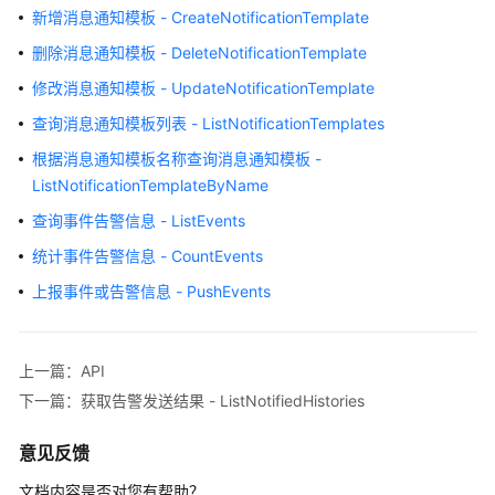
考
新增消息通知模板 - CreateNotificationTemplate
删除消息通知模板 - DeleteNotificationTemplate
使
用
修改消息通知模板 - UpdateNotificationTemplate
前
查询消息通知模板列表 - ListNotificationTemplates
必
读
根据消息通知模板名称查询消息通知模板 -
ListNotificationTemplateByName
API
查询事件告警信息 - ListEvents
概
览
统计事件告警信息 - CountEvents
上报事件或告警信息 - PushEvents
如
何
调
上一篇：API
用
API
下一篇：获取告警发送结果 - ListNotifiedHistories
API
意见反馈
文档内容是否对您有帮助？