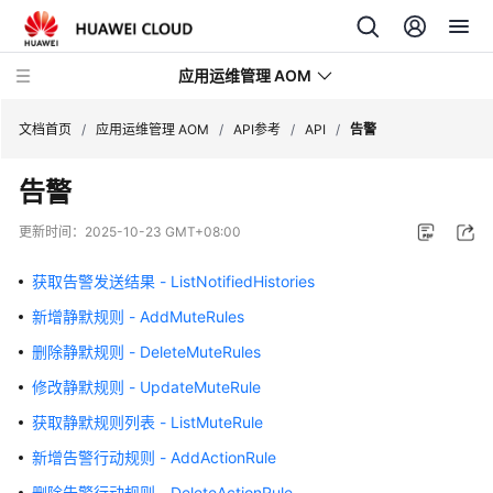
应用运维管理 AOM
文档首页
/
应用运维管理 AOM
/
API参考
/
API
/
告警
告警
最
新
更新时间：
2025-10-23 GMT+08:00
动
态
获取告警发送结果 - ListNotifiedHistories
新增静默规则 - AddMuteRules
产
品
删除静默规则 - DeleteMuteRules
介
修改静默规则 - UpdateMuteRule
绍
获取静默规则列表 - ListMuteRule
计
新增告警行动规则 - AddActionRule
费
删除告警行动规则 - DeleteActionRule