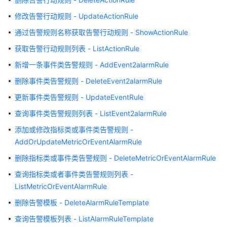
说
明
修改告警行动规则 - UpdateActionRule
通过告警规则名称获取告警行动规则 - ShowActionRule
快
速
获取告警行动规则列表 - ListActionRule
入
新增一条事件类告警规则 - AddEvent2alarmRule
门
删除事件类告警规则 - DeleteEvent2alarmRule
用
更新事件类告警规则 - UpdateEventRule
户
查询事件类告警规则列表 - ListEvent2alarmRule
指
南
添加或修改指标类或事件类告警规则 -
AddOrUpdateMetricOrEventAlarmRule
最
删除指标类或事件类告警规则 - DeleteMetricOrEventAlarmRule
佳
实
查询指标类或者事件类告警规则列表 -
践
ListMetricOrEventAlarmRule
删除告警模板 - DeleteAlarmRuleTemplate
API
参
查询告警模板列表 - ListAlarmRuleTemplate