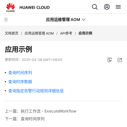
应用运维管理 AOM
文档首页
/
应用运维管理 AOM
/
API参考
/
应用示例
应用示例
最
新
更新时间：
2025-04-28 GMT+08:00
动
态
查询时间序列
查询时序数据
产
品
查询指定告警行动规则详细信息
介
绍
上一篇：执行工作流 - ExecuteWorkflow
计
下一篇：查询时间序列
费