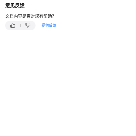
说
意见反馈
明
文档内容是否对您有帮助？
快
提供反馈
速
入
门
用
户
指
南
最
佳
实
践
API
参