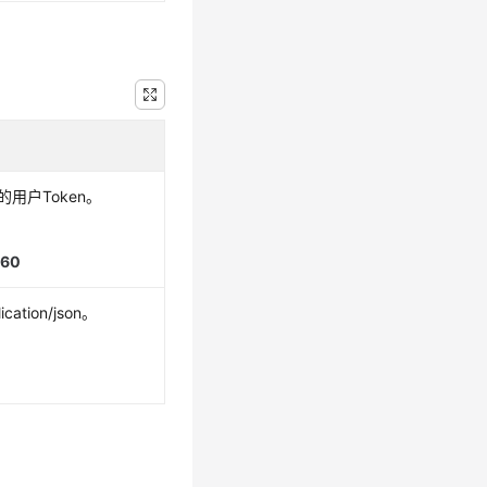
的用户Token。
960
ation/json。