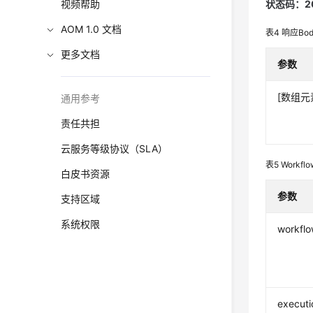
视频帮助
状态码：2
AOM 1.0 文档
表4
响应Bo
更多文档
参数
[数组元
通用参考
责任共担
云服务等级协议（SLA）
表5
Workflo
白皮书资源
参数
支持区域
系统权限
workflo
executi