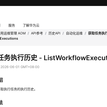
者
服务
了解华为云
用运维管理 AOM
/
API参考
/
历史API
/
自动化运维
/
获取任务执行
Executions
务执行历史 - ListWorkflowExecut
：
2026-06-01 GMT+08:00
绍
获取执行任务的执行历史。
法