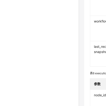
workflo
last_re
snapsh
表6
executio
参数
node_i