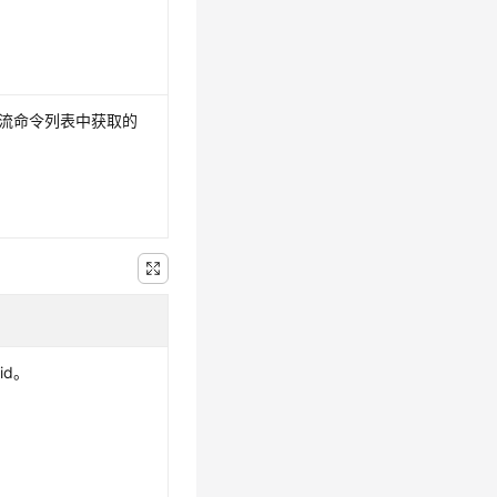
。
作流命令列表中获取的
id。