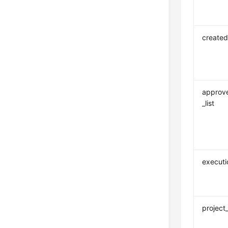
create
approv
_list
executio
project