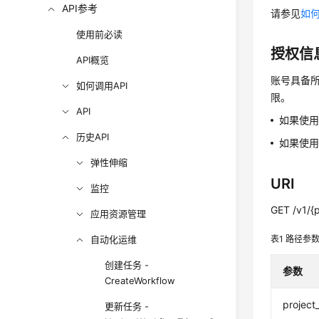
API参考
请参见
如何
使用前必读
授权信
API概览
账号具备所
如何调用API
限。
API
如果使
历史API
如果使用
弹性伸缩
URI
监控
GET /v1/{
应用资源管理
自动化运维
表1
路径参
创建任务 -
参数
CreateWorkflow
project
更新任务 -