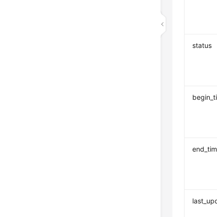
status
begin_t
end_ti
last_up