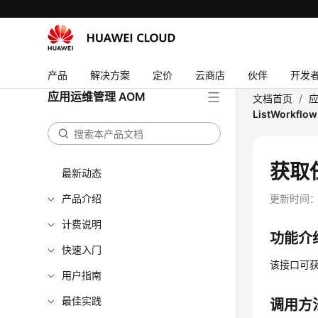
产品
解决方案
定价
云商店
伙伴
开发
应用运维管理 AOM
文档首页
/
应
ListWorkflow
获取任
最新动态
产品介绍
更新时间
计费说明
功能介
快速入门
该接口可
用户指南
最佳实践
调用方