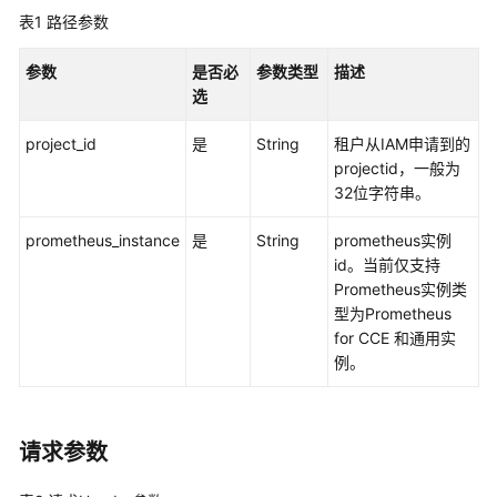
考
表1
路径参数
使
参数
是否必
参数类型
描述
用
选
前
必
project_id
是
String
租户从IAM申请到的
读
projectid，一般为
32位字符串。
API
概
prometheus_instance
是
String
prometheus实例
览
id。当前仅支持
Prometheus实例类
如
型为Prometheus
何
for CCE 和通用实
调
例。
用
API
请求参数
API