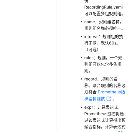
份
实
RecordingRule.yaml
例
可以配置多组规则组。
-
CreatePromInstance
name：规则组名称。
规则组名称必须唯一。
卸
interval：规则组的执
载
行周期。默认60s。
托
（可选）
管
rules：规则。一个规
Prometheus
则组可以包含多条规
实
则。
例
record：规则的名
-
称。聚合规则的名称必
DeletePromInstance
须符合
Prometheus指
标名称规范
。
修
改
expr：计算表达式。
Prometheus
Prometheus监控将通
实
过该表达式计算得出预
例
聚合指标。计算表达式