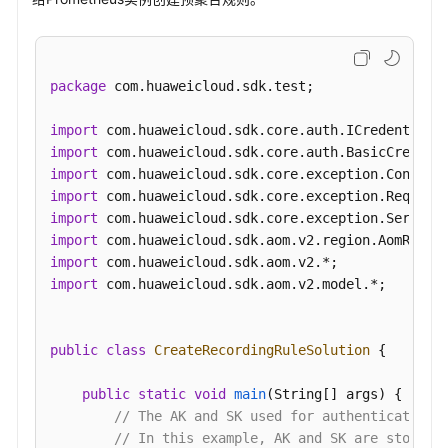
附
录
package
 com.huaweicloud.sdk.test;

SDK
参
import
考
import
import
常
import
见
import
问
import
题
import
import
 com.huaweicloud.sdk.aom.v2.model.*;

视
频
public
class
CreateRecordingRuleSolution
 {

帮
助
public
static
void
main
(String[] args)
 {

// The AK and SK used for authentication 
AOM
// In this example, AK and SK are stored 
1.0