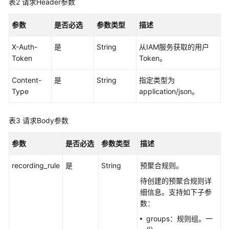
表2
请求Header参数
告
警
参数
是否必选
参数类型
描述
监
X-Auth-
是
String
从IAM服务获取的用户
控
Token
Token。
Prometheus
Content-
是
String
指定类型为
监
Type
application/json。
控
日
表3
请求Body参数
志
参数
是否必选
参数类型
描述
Prometheus
实
recording_rule
是
String
预聚合规则。
例
待创建的预聚合规则详
细信息。支持如下子参
新
数：
增
groups：规则组。一
Prometheus