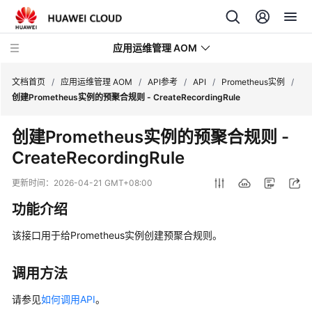
应用运维管理 AOM
文档首页
/
应用运维管理 AOM
/
API参考
/
API
/
Prometheus实例
/
创建Prometheus实例的预聚合规则 - CreateRecordingRule
最
创建Prometheus实例的预聚合规则 -
新
CreateRecordingRule
动
态
更新时间：
2026-04-21 GMT+08:00
产
功能介绍
品
介
该接口用于给Prometheus实例创建预聚合规则。
绍
调用方法
计
费
请参见
如何调用API
。