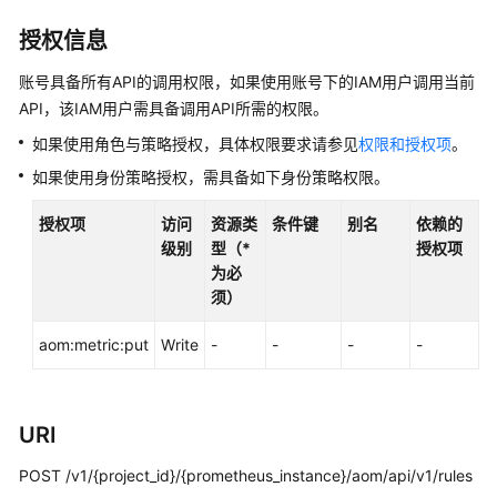
说
明
授权信息
快
账号具备所有API的调用权限，如果使用账号下的IAM用户调用当前
速
API，该IAM用户需具备调用API所需的权限。
入
如果使用角色与策略授权，具体权限要求请参见
权限和授权项
。
门
如果使用身份策略授权，需具备如下身份策略权限。
用
授权项
访问
资源类
条件键
别名
依赖的
户
级别
型（*
授权项
指
为必
南
须）
最
aom:metric:put
Write
-
-
-
-
佳
实
践
URI
API
参
POST /v1/{project_id}/{prometheus_instance}/aom/api/v1/rules