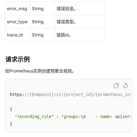
则
error_msg
String
错误信息。
-
CreateRecordingRule
error_type
String
错误类型。
获
trace_id
String
链路id。
取
Prometheus
实
请求示例
例
调
给Prometheus实例创建预聚合规则。
用
凭
证
-
https:
//{Endpoint}/v1/{project_id}/{prometheus_insta
ListAccessCode
{

配
"recording_rule"
 : 
"groups:
\n
    - name: apiserver
置
}
管
理