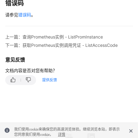
        - record: job_instance_mode:apiserver_requ
错误码
服
          expr: avg by (job, instance, mode) (rate
务
请参见
错误码
。
          labels:

等
            team: operations

级
        - record: job:apiserver_request_total:sum_
协
          expr: sum by (job)(rate(apiserver_reques
上一篇：查询Prometheus实例 - ListPromInstance
议
          labels:

（SLA）
下一篇：获取Prometheus实例调用凭证 - ListAccessCode
            team: operations"
);

        request.withBody(body);

白
意见反馈
try
 {

皮
CreateRecordingRuleResponse
response
文档内容是否对您有帮助？
书
            System.out.println(response.toString()
资
提供反馈
        } 
catch
 (ConnectionException e) {

源
            e.printStackTrace();

        } 
catch
 (RequestTimeoutException e) {

支
            e.printStackTrace();

持
        } 
catch
 (ServiceResponseException e) {

区
            e.printStackTrace();

域
            System.out.println(e.getHttpStatusCode
我们使用cookie来确保您的高速浏览体验。继续浏览本站，即表示
            System.out.println(e.getRequestId());

系
您同意我们使用cookie。
详情
            System.out.println(e.getErrorCode());
