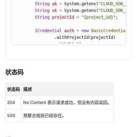
String
ak
=
 System.getenv(
"CLOUD_SDK_AK"
);
文
String
sk
=
 System.getenv(
"CLOUD_SDK_SK"
);
档
String
projectId
=
"{project_id}"
;

更
ICredential
auth
=
new
BasicCredentials
()

多
                .withProjectId(projectId)

文
                .withAk(ak)

档
                .withSk(sk);

AomClient
client
=
 AomClient.newBuilder()

通
                .withCredential(auth)

状态码
用
                .withRegion(AomRegion.valueOf(
"<Y
参
                .build();

考
状态码
描述
CreateRecordingRuleRequest
request
=
new
        request.withPrometheusInstance(
"{promethe
责
204
No Content 表示请求成功，但没有内容返回。
RecordingRuleRequest
body
=
new
Recording
任
        body.withRecordingRule(
"groups:

共
500
预聚合规则已经存在。
    - name: apiserver_request_total

担
      interval: 60s

      rules:

云