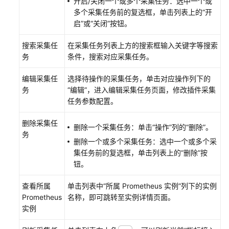
开启/关闭一个或多个采集任务：选中一个或
（1.0）
多个采集任务前的复选框，单击列表上的“开
（联
启”或“关闭”按钮。
盟
区
搜索采集任
在采集任务列表上方的搜索框输入关键字等搜索
域）
务
条件，搜索对应采集任务。
API（联
编辑采集任
选择待操作的采集任务，单击对应操作列下的
盟
务
“编辑”，进入编辑采集任务页面，修改插件采集
区
任务参数配置。
域）
删除采集任
删除一个采集任务：单击“操作”列的“删除”。
用
务
删除一个或多个采集任务：选中一个或多个采
户
集任务前的复选框，单击列表上的“删除”按
指
钮。
南
（2.0）
查看所属
单击列表中“所属 Prometheus 实例”列下的实例
（联
Prometheus
名称，即可跳转至实例详情页面。
盟
实例
区
域）