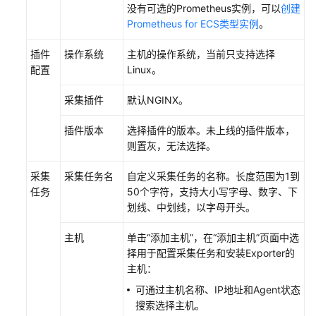
考
没有可选的Prometheus实例，可以
创建
Prometheus for ECS类型实例
。
SDK
参
插件
操作系统
主机的操作系统，当前只支持选择
考
配置
Linux。
常
采集插件
默认NGINX。
见
问
插件版本
选择插件的版本。未上线的插件版本，
题
则置灰，无法选择。
视
采集
采集任务名
自定义采集任务的名称。长度范围为1到
频
任务
50个字符，支持大小写字母、数字、下
帮
划线、中划线，以字母开头。
助
主机
单击“添加主机”，在“添加主机”页面中选
择用于配置采集任务和安装Exporter的
AOM
主机：
1.0
文
可通过主机名称、IP地址和Agent状态
档
搜索选择主机。