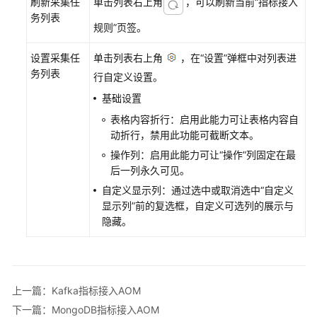
刷新采集任
单击列表右上角
，可以刷新当前“指标接入
务列表
产
规则”页签。
品
介
设置采集任
单击列表右上角
，在“设置”弹框中对列表进
绍
务列表
行自定义设置。
基础设置
快
速
表格内容折行：启用此能力可让表格内容自
入
动折行，禁用此功能可截断文本。
门
操作列：启用此能力可让
“操作”
列固定在最
后一列永久可见。
通
自定义显示列：通过选中或取消选中“自定义
过
显示列”前的复选框，自定义可选列的展示与
IAM
隐藏。
授
予
使
用
AOM
上一篇：Kafka指标接入AOM
的
下一篇：MongoDB指标接入AOM