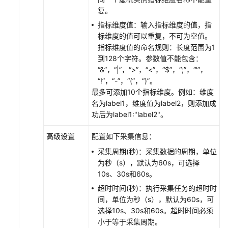
复。
（2.0）
（吉
指标维度值：输入指标维度的值，指
隆
标维度的值可以重复，不可为空值。
坡
指标维度值的命名规则：长度范围为1
区
到128个字符。参数值不能包含：
域）
“&”，“|”，“>”，“<”，“$”，“;”，“'”，
“!”，“-”，“(”，“)”。
API
最多可添加10个指标维度。例如：维度
参
名为label1，维度值为label2，则添加成
考
功后为label1:"label2"。
（吉
隆
高级设置
配置如下采集信息：
坡
采集周期(秒)：采集数据的周期，单位
区
为秒（s），默认为60s，可选择
域）
10s、30s和60s。
超时时间(秒)：执行采集任务的超时时
用
间，单位为秒（s），默认为60s，可
户
选择10s、30s和60s。超时时间必须
指
小于等于采集周期。
南