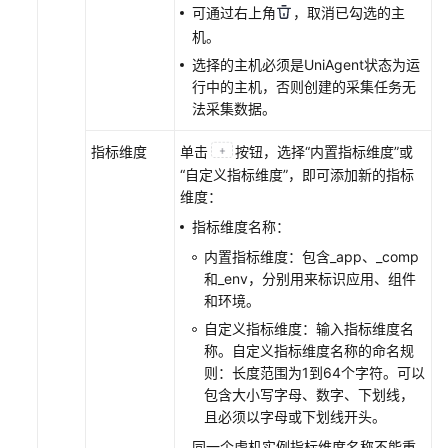
可通过右上角
，取消已勾选的主
更
机。
多
选择的主机必须是UniAgent状态为运
文
行中的主机，否则创建的采集任务无
档
法采集数据。
用
指标维度
单击
按钮，选择“内置指标维度”或
户
“自定义指标维度”，即可添加新的指标
指
维度：
南
（1.0）
指标维度名称：
（吉
内置指标维度：包含_app、_comp
隆
和_env，分别用来标识应用、组件
坡
和环境。
区
自定义指标维度：输入指标维度名
域）
称。自定义指标维度名称的命名规
则：长度范围为1到64个字符。可以
用
包含大小写字母、数字、下划线，
户
且必须以字母或下划线开头。
指
同一个虚机实例指标维度名称不能重
南