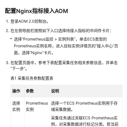
说
明
配置Nginx指标接入AOM
快
登录AOM 2.0控制台。
速
在左侧导航栏按照如下入口选择待接入指标的中间件卡片：
入
门
选择“Prometheus监控 > 实例列表”，单击ECS类型的
Prometheus实例名称，进入目标实例详情页的“接入中心”页
用
面，选择“Nginx”卡片。
户
在配置页面中，参考下表配置采集任务相关参数信息，并单击
指
“下一步”。
南
表1
采集任务参数配置表
最
佳
操作
参数
说明
实
践
选择
Prometheus
选择一个ECS Prometheus实例用于存
实例
实例
储采集数据。
API
采集任务通过关联ECS Prometheus实
参
例，对采集数据进行标记分类。若当前