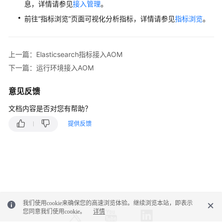
息，详情请参见
接入管理
。
（1.0）
（联
前往“指标浏览”页面可视化分析指标，详情请参见
指标浏览
。
盟
区
域）
上一篇：Elasticsearch指标接入AOM
下一篇：运行环境接入AOM
API（联
盟
意见反馈
区
域）
文档内容是否对您有帮助？
提供反馈
用
户
指
南
（2.0）
（联
盟
区
我们使用cookie来确保您的高速浏览体验。继续浏览本站，即表示
您同意我们使用cookie。
详情
域）