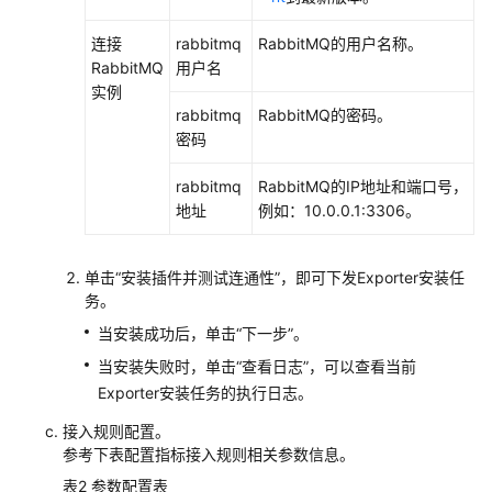
（2.0）
连接
rabbitmq
RabbitMQ的用户名称。
（吉
RabbitMQ
用户名
隆
实例
坡
rabbitmq
RabbitMQ的密码。
区
密码
域）
rabbitmq
RabbitMQ的IP地址和端口号，
API
地址
例如：10.0.0.1:3306。
参
考
（吉
单击“安装插件并测试连通性”，即可下发Exporter安装任
隆
务。
坡
当安装成功后，单击“下一步”。
区
域）
当安装失败时，单击“查看日志”，可以查看当前
Exporter安装任务的执行日志。
用
接入规则配置。
户
参考下表配置指标接入规则相关参数信息。
指
表2
参数配置表
南