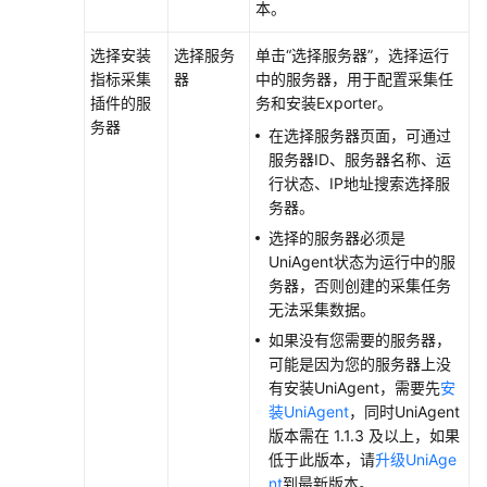
本。
更
多
选择安装
选择服务
单击“选择服务器”，选择运行
文
指标采集
器
中的服务器，用于配置采集任
档
插件的服
务和安装Exporter。
务器
在选择服务器页面，可通过
用
服务器ID、服务器名称、运
户
行状态、IP地址搜索选择服
指
务器。
南
选择的服务器必须是
（1.0）
UniAgent状态为运行中的服
（吉
务器，否则创建的采集任务
隆
无法采集数据。
坡
如果没有您需要的服务器，
区
可能是因为您的服务器上没
域）
有安装UniAgent，需要先
安
装UniAgent
，同时UniAgent
用
版本需在 1.1.3 及以上，如果
户
低于此版本，请
升级UniAge
指
nt
到最新版本。
南