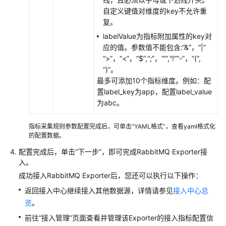
南
自定义键值对维度的key不允许重
（安
复。
卡
labelValue为指标附加属性的key对
拉
应的值。参数值不能包含:“&”，“|”
区
“>”，“<”，“$”,“;”，“'”,“!”“-”，“(”,
域）
“)”。
最多可添加10个指标维度。例如：配
API
置label_key为app，配置label_value
参
为abc。
考
（安
指标采集规则参数配置完成后，可单击“YAML格式”，查看yaml格式化
卡
的配置数据。
拉
配置完成后，单击“下一步”，即可完成RabbitMQ Exporter接
区
入。
域）
成功接入RabbitMQ Exporter后，您还可以执行以下操作：
用
返回接入中心继续接入其他数据源，详情请参见
接入中心总
户
览
。
指
前往“接入管理”页面查看并管理该Exporter的接入指标配置信
南