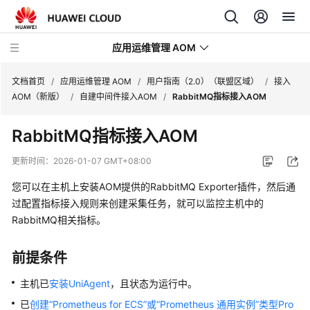
应用运维管理 AOM
文档首页
/
应用运维管理 AOM
/
用户指南（2.0）（联盟区域）
/
接入
AOM（新版）
/
自建中间件接入AOM
/
RabbitMQ指标接入AOM
最
RabbitMQ指标接入AOM
新
动
更新时间：
2026-01-07 GMT+08:00
态
您可以在主机上安装AOM提供的RabbitMQ Exporter插件，然后通
产
过配置指标接入规则来创建采集任务，就可以监控主机中的
品
RabbitMQ相关指标。
介
绍
前提条件
计
主机已
安装UniAgent
，且状态为运行中。
费
已
创建“Prometheus for ECS”或“Prometheus 通用实例”类型Pro