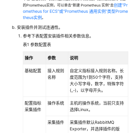
考
创建“Pr
的Prometheus实例，可以单击“新建 Prometheus 实例”去
ometheus for ECS”或“Prometheus 通用实例”类型Prome
SDK
theus实例
。
参
考
安装插件并测试连通性。
参考下表配置安装插件相关参数信息。
常
表1
参数配置表
见
问
操作
参数
说明
题
基础配置
接入规则
自定义指标接入规则名称。长
视
名称
度范围为1到50个字符，支持
频
大小写字母，数字，特殊字符
帮
(_-)，以字母开头。
助
配置指标
操作系统
主机的操作系统，当前只支持
AOM
采集插件
选择Linux。
1.0
文
采集插件
采集插件默认RabbitMQ
档
Exporter，并选择插件的版