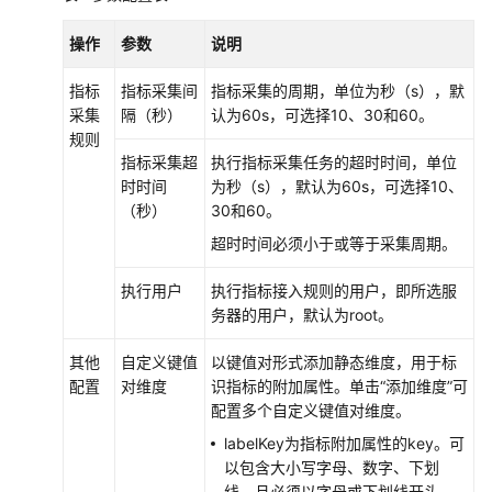
（阿
布
操作
参数
说明
扎
指标
指标采集间
指标采集的周期，单位为秒（s），默
比
采集
隔（秒）
认为60s，可选择10、30和60。
区
规则
域）
指标采集超
执行指标采集任务的超时时间，单位
时时间
为秒（s），默认为60s，可选择10、
API
（秒）
30和60。
参
考
超时时间必须小于或等于采集周期。
（阿
布
执行用户
执行指标接入规则的用户，即所选服
扎
务器的用户，默认为root。
比
区
其他
自定义键值
以键值对形式添加静态维度，用于标
域）
配置
对维度
识指标的附加属性。单击“添加维度”可
配置多个自定义键值对维度。
用
labelKey为指标附加属性的key。可
户
以包含大小写字母、数字、下划
指
线，且必须以字母或下划线开头。