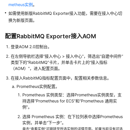
说
metheus实例
。
明
如需使用新版RabbitMQ Exporter接入功能，需要在接入中心切
快
换为新版页面。
速
入
配置RabbitMQ Exporter接入AOM
门
登录AOM 2.0控制台。
用
在左侧导航栏选择“接入中心 > 接入中心”，筛选出“自建中间件”
户
类型下的“RabbitMQ”卡片，并单击卡片上的“接入指标
指
（AOM）”，进入配置页面。
南
在接入RabbitMQ指标配置页面中，配置相关参数信息。
最
Prometheus实例配置。
佳
Prometheus 实例类型：选择Prometheus实例类型，支
实
持选择“Prometheus for ECS”和“Prometheus 通用实
践
例”。
选择 Prometheus 实例：在下拉列表中选择Prometheus
API
实例，并单击“下一步”。
参
单击“查看实例”可跳转至所选实例的详情页面。如果当前没有可选