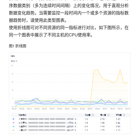
说
序数据类别（多为连续时间间隔）上的变化情况，用于直观分析
明
数据变化趋势。当需要监控一段时间内一个或多个资源的指标数
据趋势时，请使用此类型图表。
快
使用折线图可对不同资源的同一指标进行对比，如下图所示，在
速
入
同一个图表中展示了不同主机的CPU使用率。
门
图1
折线图
用
户
指
南
最
佳
实
践
API
参