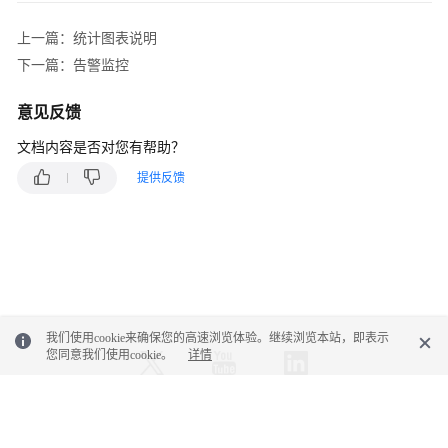
AOM
上一篇：统计图表说明
仪
表
下一篇：告警监控
盘
全
意见反馈
屏
文档内容是否对您有帮助？
模
式
提供反馈
在
线
时
长
设
置
我们使用cookie来确保您的高速浏览体验。继续浏览本站，即表示
AOM
您同意我们使用cookie。
详情
仪
表
盘
© 2026, 华为云计算技术有限公司及其关联公司。保留一切权利。
过