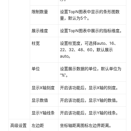
南
（安
限制数量
设置TopN图表中显示的条形图数
卡
量，默认为5个。
拉
区
展示维度
设置TopN图表中展示的指标维度。
域）
柱宽
设置柱宽度，可选择auto、16、
API
22、32、48、60，默认展示
参
auto。
考
单位
设置展示数据的单位，默认单位为
（安
“%”。
卡
拉
显示X轴刻度
开启该功能后，显示X轴的刻度。
区
域）
显示数值
开启该功能后，显示Y轴的数值。
用
显示Y轴线条
开启该功能后，显示Y轴的线条。
户
指
高级设置
左边距
坐标轴距离图标左边界距离。
南