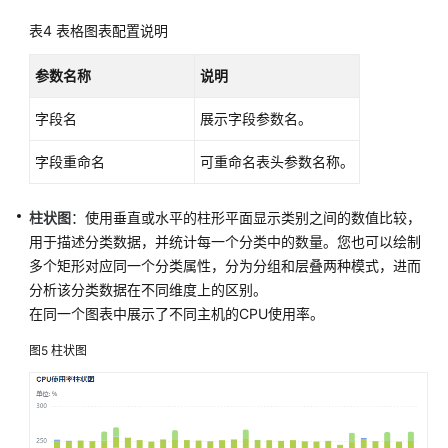
产
表4
表格图表配置说明
品
介
参数名称
说明
绍
字段名
展示字段参数名。
快
字段重命名
可重命名表头参数名称。
速
入
门
柱状图
：使用垂直或水平的柱形平面显示类别之间的数值比较，
用于描述分类数据，并统计每一个分类中的数量。您也可以绘制
通
多个矩形对应同一个分类属性，分为分组和层叠两种模式，进而
过
分析该分类数据在不同维度上的区别。
IAM
在同一个图表中展示了不同主机的CPU使用率。
授
予
图5
柱状图
使
用
AOM
的