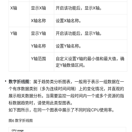
可
观
X轴
显示X轴
开启该功能后，显示X轴。
测
指
X轴名称
设置X轴名称。
标
Y轴
显示Y轴
开启该功能后，显示Y轴。
浏
览
Y轴名称
设置Y轴名称。
仪
Y轴范围
自定义设置Y轴的最小值和最大值，确
表
定Y轴数值区间。
盘
监
控
数字折线图
：属于趋势类分析图表，一般用于表示一组数据在一
个有序数据类别（多为连续时间间隔）上的变化情况，并直观的
AOM
展示相关数据分析。当需要监控一段时间内一个或多个资源的指
仪
标数据趋势时，请使用此类型图表。
表
如下图所示，在同一个图表中展示了不同时段CPU使用率。
盘
监
图6
数字折线图
控
概