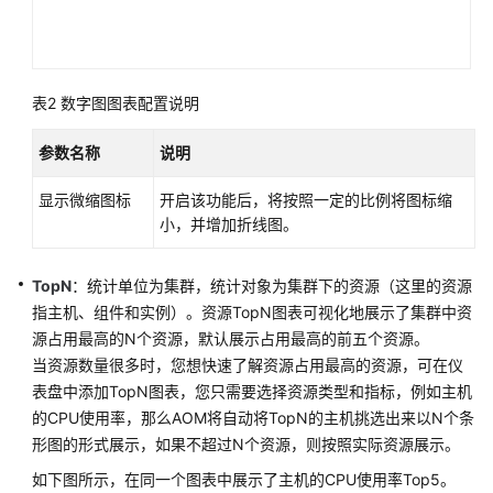
（2.0）
（吉
隆
坡
表2
数字图图表配置说明
区
域）
参数名称
说明
API
显示微缩图标
开启该功能后，将按照一定的比例将图标缩
参
小，并增加折线图。
考
（吉
TopN
：统计单位为集群，统计对象为集群下的资源（这里的资源
隆
指主机、组件和实例）。资源TopN图表可视化地展示了集群中资
坡
源占用最高的N个资源，默认展示占用最高的前五个资源。
区
当资源数量很多时，您想快速了解资源占用最高的资源，可在仪
域）
表盘中添加TopN图表，您只需要选择资源类型和指标，例如主机
用
的CPU使用率，那么AOM将自动将TopN的主机挑选出来以N个条
户
形图的形式展示，如果不超过N个资源，则按照实际资源展示。
指
如下图所示，在同一个图表中展示了主机的CPU使用率Top5。
南