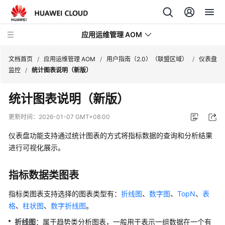
应用运维管理 AOM
文档首页
/
应用运维管理 AOM
/
用户指南（2.0）（联盟区域）
/
仪表盘
监控
/
统计图表说明（新版）
最
统计图表说明（新版）
新
动
更新时间：
2026-01-07 GMT+08:00
态
仪表盘功能支持通过统计图表的方式将指标数据的查询和分析结果
产
进行可视化展示。
品
介
指标数据类图表
绍
指标类图表支持选择的图表类型有：
折线图
、
数字图
、
TopN
、
表
计
格
、
柱状图
、
数字折线图
。
费
折线图
：属于趋势类分析图表，一般用于表示一组数据在一个有