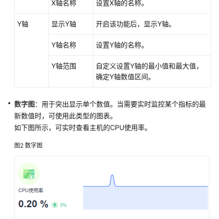
X轴名称
设置X轴的名称。
更
多
Y轴
显示Y轴
开启该功能后，显示Y轴。
文
档
Y轴名称
设置Y轴的名称。
Y轴范围
自定义设置Y轴的最小值和最大值，
用
确定Y轴数值区间。
户
指
南
数字图
：用于突出显示单个数值。当需要实时监控某个指标的最
（1.0）
新数值时，可使用此类型的图表。
（吉
如下图所示，可实时查看主机的CPU使用率。
隆
坡
图2
数字图
区
域）
用
户
指
南