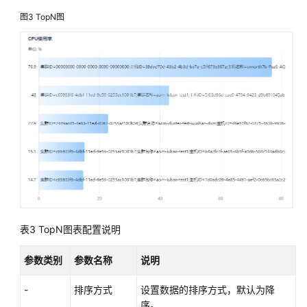
（阿
图3
TopN图
布
扎
比
区
域）
API
参
考
（阿
布
扎
比
区
表3
TopN图表配置说明
域）
参数类别
参数名称
说明
用
户
-
排序方式
设置数据的排序方式，默认为降
指
序。