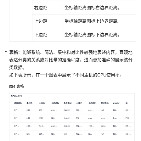
（1.0）
右边距
坐标轴距离图标右边界距离。
（联
盟
上边距
坐标轴距离图标上边界距离。
区
域）
下边距
坐标轴距离图标下边界距离。
API（联
盟
表格
：能够系统、简洁、集中和对比性较强地表述内容，直观地
区
表达分类的关系或对比量的准确程度，进而更加准确的展示该分
域）
类数据。
如下表所示，在一个图表中展示了不同主机的CPU使用率。
用
图4
表格
户
指
南
（2.0）
（联
盟
区
域）