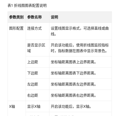
考
表1
折线图图表配置说明
SDK
参数类别
参数名称
说明
参
考
图形配置
连接方式
设置线图显示格式，可选择直线或曲
线。
常
见
是否显示区
开启该功能后，使用折线图监控指标
问
域
时，指标数据在图表中显示背景色。
题
上边距
坐标轴距离图表上边界距离。
视
频
下边距
坐标轴距离图表下边界距离。
帮
助
左边距
坐标轴距离图表左边界距离。
AOM
右边距
坐标轴距离图表右边界距离。
1.0
文
X轴
显示X轴
开启该功能后，显示X轴。
档