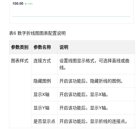
述
创
建
表6
数字折线图图表配置说明
AOM
仪
参数类别
参数名称
说明
表
盘
图表样式
连接方式
设置线图显示格式，可选择直线或曲
线。
创
建
隐藏图例
开启该功能后，隐藏折线的图例。
AOM
仪
显示X轴
开启该功能后，显示X轴。
表
盘
显示Y轴
开启该功能后，显示Y轴。
（新
版）
是否显示点
开启该功能后，显示折线的连接点。
设
置