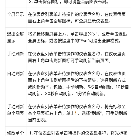
单击保存图标，即可调整当前图表布局。
滤
器
全屏显示
在仪表盘列表单击待操作的仪表盘名称，在仪表盘页
面右上角单击全屏图标，可全屏显示仪表盘。
设
置
退出全屏
将光标移至屏幕上方，单击弹出的
“x”
，或者单击退出
AOM
显示
全屏图标，或者按键盘中的“Esc”可退出全屏模式。
仪
表
手动刷新
在仪表盘列表单击待操作的仪表盘名称，在仪表盘页
盘
面右上角单击刷新图标可手动刷新当前页面。
过
滤
自动刷新
在仪表盘列表单击待操作的仪表盘名称，在仪表盘页
器
面右上角单击刷新图标后的下拉箭头，选择刷新方式
（新
或刷新频率，包括：手动刷新、5秒自动刷新、10秒自
版）
动刷新、30秒自动刷新、1分钟自动刷新。
统
手动刷新
在仪表盘列表单击待操作的仪表盘名称，将光标移至
计
单个图表
某个图表框右上角，单击
，选择“刷新”，可手动刷新
图
当前图表。
表
说
修改单个
在仪表盘列表单击待操作的仪表盘名称，将光标移