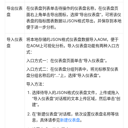
导出仪表
在仪表盘列表单击待操作的仪表盘名称，在仪表盘页
全
盘
面右上角单击导出图标，选择“导出仪表盘”，可将该仪
局
表盘的指标图表数据以JSON格式导出，并保存到本地
设
便于进一步分析。
置
导入仪表
将本地存储的JSON格式仪表盘数据导入AOM，便于
查
盘
在AOM上可视化分析。导入仪表盘功能有两种入口方
看
式：
AOM
审
入口方式一：在仪表盘页面单击“导入仪表盘”。
计
入口方式二：在仪表盘分组列表中，将光标移至仪表
事
盘分组名称后的
“...”
上，选择“导入仪表盘”。
件
导入方法：
迁
选择待导入的JSON格式仪表盘文件，上传或拖入
移
“导入仪表盘”对话框的文本上传区域，然后单击“创
AOM
建”。
1.0
在“新建仪表盘”对话框，依次设置仪表盘名称等信
数
息，具体请参见
新建仪表盘
。
据