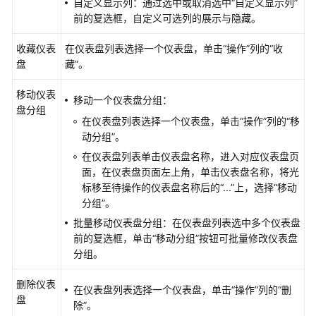
可
自定义显示列：通过选中或取消选中“自定义显示列”
观
前的复选框，自定义可选列的展示与隐藏。
测
收藏仪表
在仪表盘列表选择一个仪表盘，单击“操作”列的“收
指
盘
藏”。
标
浏
移动仪表
览
移动一个仪表盘分组：
盘分组
在仪表盘列表选择一个仪表盘，单击“操作”列的“移
仪
动分组”。
表
在仪表盘列表单击仪表盘名称，进入对应仪表盘页
盘
面，在仪表盘页面左上角，单击仪表盘名称，将光
监
标移至待操作的仪表盘名称后的
“...”
上，选择“移动
控
分组”。
AOM
批量移动仪表盘分组：在仪表盘列表选中多个仪表盘
仪
前的复选框，单击“移动分组”按钮可批量修改仪表盘
表
分组。
盘
删除仪表
监
在仪表盘列表选择一个仪表盘，单击“操作”列的“删
盘
控
除”。
概