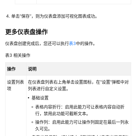
权
限
单击“保存”，则为仪表盘添加可视化图表成功。
AOM
全
更多仪表盘操作
景
监
仪表盘创建完成后，您还可以执行
表3
中的操作。
控
表3
相关操作
概
览
操作
说明
接
设置列表
在仪表盘列表右上角单击设置图标，在“设置”弹框中对
入
项
列表进行自定义设置。
AOM
基础设置
接
表格内容折行：启用此能力可让表格内容自动折
入
行，禁用此功能可截断文本。
AOM（新
操作列：启用此能力可让操作列固定在最后一列永
版）
久可见。