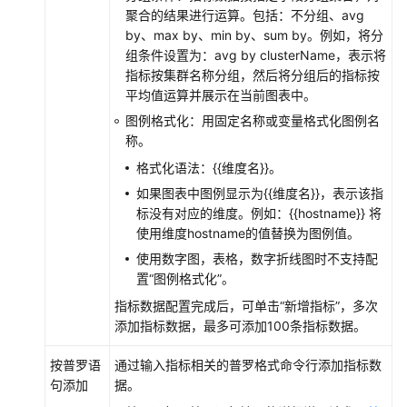
南
聚合的结果进行运算。包括：不分组、avg
（安
by、max by、min by、sum by。例如，将分
卡
组条件设置为：avg by clusterName，表示将
拉
指标按集群名称分组，然后将分组后的指标按
区
平均值运算并展示在当前图表中。
域）
图例格式化：用固定名称或变量格式化图例名
称。
API
格式化语法：{{维度名}}。
参
如果图表中图例显示为{{维度名}}，表示该指
考
标没有对应的维度。例如：{{hostname}} 将
（安
使用维度hostname的值替换为图例值。
卡
拉
使用数字图，表格，数字折线图时不支持配
区
置“图例格式化”。
域）
指标数据配置完成后，可单击“新增指标”，多次
添加指标数据，最多可添加100条指标数据。
用
户
按普罗语
通过输入指标相关的普罗格式命令行添加指标数
指
句添加
据。
南