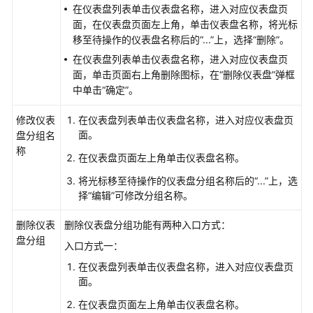
在仪表盘列表单击仪表盘名称，进入对应仪表盘页
述
面，在仪表盘页面左上角，单击仪表盘名称，将光标
移至待操作的仪表盘名称后的
“...”
上，选择“删除”。
创
在仪表盘列表单击仪表盘名称，进入对应仪表盘页
建
面，单击页面右上角删除图标，在“删除仪表盘”弹框
AOM
中单击“确定”。
仪
表
修改仪表
在仪表盘列表单击仪表盘名称，进入对应仪表盘页
盘
面。
盘分组名
称
创
在仪表盘页面左上角单击仪表盘名称。
建
将光标移至待操作的仪表盘分组名称后的
“...”
上，选
AOM
择“编辑”可修改分组名称。
仪
表
删除仪表
删除仪表盘分组功能有两种入口方式：
盘
盘分组
入口方式一：
（新
版）
在仪表盘列表单击仪表盘名称，进入对应仪表盘页
面。
设
在仪表盘页面左上角单击仪表盘名称。
置