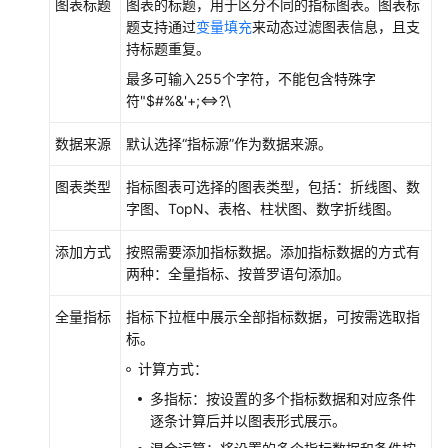
图表标题
图表的标题，用于区分不同的指标图表。图表标
（2.0）
题支持通过
变量填充
来动态过滤图表信息，且支
（吉
持标题重复。
隆
最多可输入255个字符，不能包含特殊字
坡
符"$#%&'+;<=>?\
区
域）
数据来源
默认选择“指标源”作为数据来源。
API
图表类型
指标图表可选择的图表类型，包括：折线图、数
参
字图、TopN、表格、柱状图、数字折线图。
考
（吉
添加方式
按照需要添加指标数据。添加指标数据的方式有
隆
两种：全量指标、按普罗语句添加。
坡
区
全量指标
指标下拉框中展示全部指标数据，可按需选取指
域）
标。
计算方式：
用
多指标：按设置的多个指标数据和对应条件
户
逐条计算后并以图表形式展示。
指
南