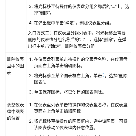
AOM
将光标移至待操作的仪表盘分组名称后的
“...”
上，选
仪
择“删除”。
表
在弹出框中单击“确定”，删除仪表盘分组。
盘
入口方式二：在仪表盘分组列表中，将光标移至需要
全
删除的仪表盘分组名称后的
屏
“...”
上，选择“删除”，在弹
出框中单击“确定”，删除仪表盘分组。
模
式
删除仪表
在仪表盘列表单击待操作的仪表盘名称，在仪表盘
在
页面右上角单击编辑图标。
盘中的图
线
表
时
将光标移至某个图表框右上角，单击
，选择“删除
长
图表”。
单击保存图标，将已创建的图表删除。
设
置
调整仪表
在仪表盘列表单击待操作的仪表盘名称，在仪表盘
AOM
页面右上角单击编辑图标。
盘中图表
仪
的位置
表
将光标移至待操作的图表框内，选中该图表，可将
盘
该图表移动至仪表盘内任意位置。
过