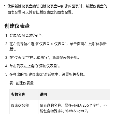
说
明
使用新版仪表盘编辑旧版仪表盘中创建的图表时，新版仪表盘的
图表配置可以兼容旧版仪表盘的图表配置。
快
速
创建仪表盘
入
门
登录AOM 2.0控制台。
在左侧导航栏选择“仪表盘 > 仪表盘”，单击页面右上角“体验新
用
版”。
户
指
在“仪表盘”字样后单击
“+”
，新建仪表盘分组。
南
单击列表左上角的“添加仪表盘”。
在弹出的“新建仪表盘”对话框中，设置相关参数。
最
佳
表1
创建仪表盘
实
践
参数名称
说明
API
仪表盘名称
仪表盘的名称。最多可输入255个字符，不
参
能包含特殊字符"$#%&'+;<=>?\