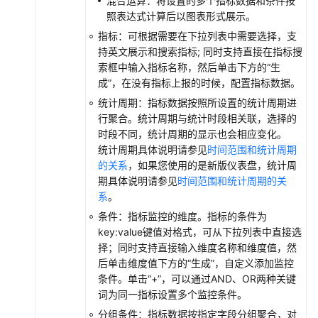
混合运算：将设置的多个指标数据和条件按
（阿
照表达式计算后以图表形式展示。
布
指标：可根据需要在下拉列表中需要选择，支
扎
持英文展示和搜索指标; 同时支持直接在指标搜
比
索框中输入指标名称，然后单击下方的“生
区
成”，在没有指标上报的时候，配置指标数据。
域）
统计周期：指标数据按照所设置的统计周期进
行聚合。统计周期与统计时段相关联，选择的
API
时段不同，统计周期的显示也会相应变化。
参
统计周期具体说明请参见
时间范围和统计周期
考
的关系
，如果您使用的是新版仪表盘，统计周
（阿
期具体说明请参见
时间范围和统计周期的关
布
系
。
扎
条件：指标监控的维度。指标的条件为
比
key:value键值对格式，可从下拉列表中直接选
区
择；同时支持直接输入维度名称和维度值，然
域）
后单击维度值下方的“生成”，自定义添加监控
条件。单击
“+”
，可以通过AND、OR两种关键
用
词为同一指标设置多个监控条件。
户
指
分组条件：指标数据按指定字段分组聚合，对