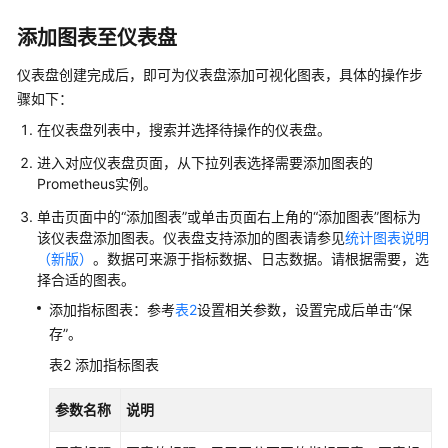
更
添加图表至仪表盘
多
文
仪表盘创建完成后，即可为仪表盘添加可视化图表，具体的操作步
档
骤如下：
在仪表盘列表中，搜索并选择待操作的仪表盘。
用
户
进入对应仪表盘页面，从下拉列表选择需要添加图表的
指
Prometheus实例。
南
单击页面中的“添加图表”或单击页面右上角的
“添加图表”
图标为
（1.0）
该仪表盘添加图表。仪表盘支持添加的图表请参见
统计图表说明
（吉
（新版）
。数据可来源于指标数据、日志数据。请根据需要，选
隆
择合适的图表。
坡
添加指标图表：参考
表2
设置相关参数，设置完成后单击“保
区
存”。
域）
表2
添加指标图表
用
户
参数名称
说明
指
南