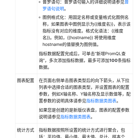
普罗语句：普罗语句输入的详细说明请参见
普
（1.0）
罗语句说明
。
（联
盟
图例格式化：用固定名称或变量格式化图例名
区
称，如果图表中图例显示为{{维度名}}，表示该
域）
指标没有对应的维度。格式化语法：{{维度
名}}。例如，{{hostname}} 将使用维度
API（联
hostname的值替换为图例值。
盟
指标数据配置完成后，可单击“新增PromQL查
区
询”，多次添加指标数据，最多可添加
100
条指标
域）
数据。
用
图表配置
在页面右侧单击图表类型后的向下箭头，从下拉
户
列表中选择合适的图表类型，并设置图表的配置
指
参数，例如X轴名称、Y轴名称及显示数值等，配
南
置参数的说明具体请参见
指标数据类图表
。
（2.0）
如果您是创建的是新版仪表盘，图表的配置参数
（联
说明请参见
指标数据类图表
。
盟
区
统计方式
指标数据按照所设置的统计方式进行聚合，包
域）
括：平均值、最小值、最大值、总计、样本个