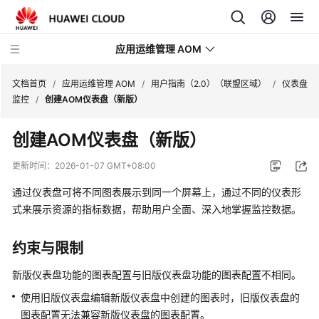
应用运维管理 AOM
文档首页
/
应用运维管理 AOM
/
用户指南（2.0）（联盟区域）
/
仪表盘
监控
/
创建AOM仪表盘（新版）
最
创建AOM仪表盘（新版）
新
动
更新时间：
2026-01-07 GMT+08:00
态
通过仪表盘可将不同图表展示到同一个屏幕上，通过不同的仪表形
产
式来展示资源的指标数据，帮助用户全面、深入地掌握监控数据。
品
介
约束与限制
绍
新版仪表盘功能的图表配置与旧版仪表盘功能的图表配置不相同。
计
使用旧版仪表盘编辑新版仪表盘中创建的图表时，旧版仪表盘的
费
图表配置无法兼容新版仪表盘的图表配置。