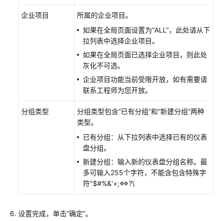
考
企业项目
所属的企业项目。
SDK
如果在全局页面设置为“ALL”，此处请从下
参
拉列表中选择企业项目。
考
如果在全局页面已选择企业项目，则此处
灰化不可选。
常
见
企业项目功能当前受限开放，如有需要请
问
联系工程师为您开放。
题
分组类型
分组类型包含“已有分组”和“新建分组”两种
类型。
视
频
已有分组：从下拉列表中选择已有的仪表
帮
盘分组。
助
新建分组：输入新的仪表盘分组名称。最
多可输入255个字符，不能含包含特殊字
AOM
符"$#%&'+;<=>?\
1.0
文
档
设置完成，单击“确定”。