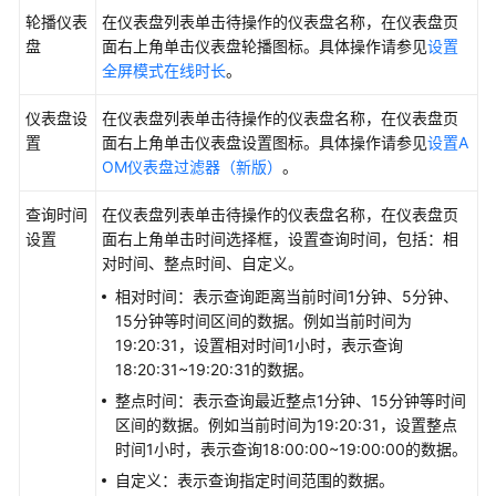
（新
轮播仪表
在仪表盘列表单击待操作的仪表盘名称，在仪表盘页
版）
盘
面右上角单击仪表盘轮播图标。具体操作请参见
设置
全屏模式在线时长
。
日
志
仪表盘设
在仪表盘列表单击待操作的仪表盘名称，在仪表盘页
管
置
面右上角单击仪表盘设置图标。具体操作请参见
设置A
理
OM仪表盘过滤器（新版）
。
（旧
版）
查询时间
在仪表盘列表单击待操作的仪表盘名称，在仪表盘页
设置
面右上角单击
时间选择框
，设置查询时间，包括：相
Prometheus
对时间、整点时间、自定义。
监
相对时间：表示查询距离当前时间1分钟、5分钟、
控
15分钟等时间区间的数据。例如当前时间为
19:20:31，设置相对时间1小时，表示查询
基
18:20:31~19:20:31的数据。
础
整点时间：表示查询最近整点1分钟、15分钟等时间
设
区间的数据。例如当前时间为19:20:31，设置整点
施
时间1小时，表示查询18:00:00~19:00:00的数据。
监
控
自定义：表示查询指定时间范围的数据。