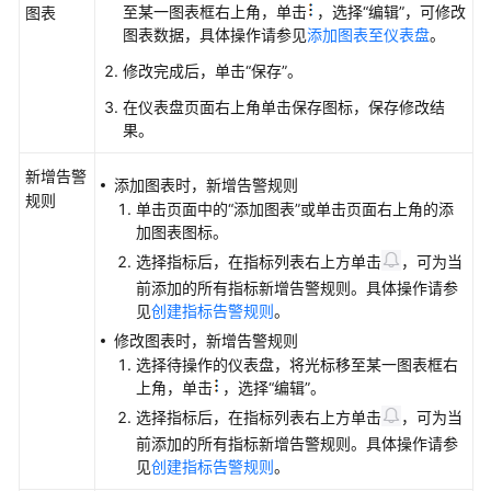
明
至某一图表框右上角，单击
，选择“编辑”，可修改
图表
图表数据，具体操作请参见
添加图表至仪表盘
。
统
修改完成后，单击“保存”。
计
在仪表盘页面右上角单击保存图标，保存修改结
图
果。
表
说
新增告警
明
添加图表时，新增告警规则
规则
（新
单击页面中的“添加图表”或单击页面右上角的添
版）
加图表图标。
选择指标后，在指标列表右上方单击
，可为当
告
前添加的所有指标新增告警规则。具体操作请参
警
见
创建指标告警规则
。
监
修改图表时，新增告警规则
控
选择待操作的仪表盘，将光标移至某一图表框右
上角，单击
，选择“编辑”。
日
选择指标后，在指标列表右上方单击
，可为当
志
前添加的所有指标新增告警规则。具体操作请参
管
见
创建指标告警规则
。
理