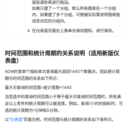
鼠标滚轮再进行拖动。
任
如果只建了一个分组，默认所有图表在一个分组
共
内，如果建了多个分组，可根据实际需求将图表拖
担
动至对应的分组内。
在仪表盘页面右上角单击保存图标，进行保存。
云
服
务
等
时间范围和统计周期的关系说明
（适用新版仪
级
表盘）
协
议
AOM约束单个指标单次查询最大返回1440个数据点，因此统计周
（SLA）
期与时间范围的关系如下所示：
最大可查询时间范围=统计周期×1440
白
皮
当您选中的查询时间范围小于等于最大可查询时间范围时，所有满
书
足以上条件的统计周期可以被选择。例如，查询1小时的指标时，可
资
选的统计周期为1分钟和5分钟。
源
以“
仪表盘
”页面为例，时间范围与统计周期的关系如下表所示。
支