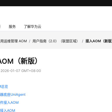
者
服务
了解华为云
用运维管理 AOM
/
用户指南（2.0）（联盟区域）
/
接入AOM（新版
AOM（新版）
：
2026-01-07 GMT+08:00
M总览
底座UniAgent
件接入AOM
接入AOM