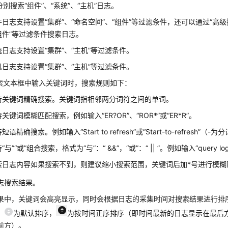
别搜索“组件”、“系统”、“主机”日志。
件日志支持设置“集群”、“命名空间”、“组件”等过滤条件，还可以通过“高级搜
组件”等过滤条件搜索日志。
统日志支持设置“集群”、“主机”等过滤条件。
机日志支持设置“集群”、“主机”等过滤条件。
索文本框中输入关键词时，搜索规则如下：
持关键词精确搜索。关键词指相邻两分词符之间的单词。
关键词模糊匹配搜索，例如输入“ER?OR”、“ROR*”或“ER*R”。
短语精确搜索。例如输入“Start to refresh”或“Start-to-refresh”（-
“与”“或”组合搜索，格式为“与”：“ &&”，“或”：“ || ”。例如输入“query logs&&e
索日志内容如果搜索不到，则建议缩小搜索范围，关键词后加*号进行模糊
志搜索结果。
果中，关键词会高亮显示，同时会根据日志的采集时间对搜索结果进行排序
。
为默认排序，
为按时间正序排序（即时间最新的日志显示在最后
前方）。