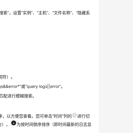
索”，设置“实例”、“主机”、“文件名称”、“隐藏系
为分词符）。
rror*”或“query logs||error”。
匹配进行模糊搜索。
，以方便您查看。您可单击“时间”列的
进行切
方），
为按时间倒序排序（即时间最新的日志显