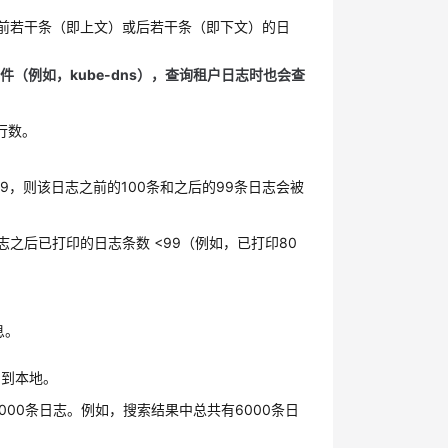
的前若干条（即上文）或后若干条（即下文）的日
（例如，kube-dns），查询租户日志时也会查
行数。
99，则该日志之前的100条和之后的99条日志会被
志之后已打印的日志条数 <99（例如，已打印80
。
息。
出到本地。
00条日志。例如，搜索结果中总共有6000条日