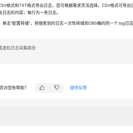
CSV格式和TXT格式导出日志，您可根据需求灵活选择。CSV格式可导出
出日志的内容，每行为一条日志。
）单击“配置转储”，将搜索到的日志一次性转储到OBS桶的同一个.log
置虚机日志采集路径
否对您有帮助？
提供反馈