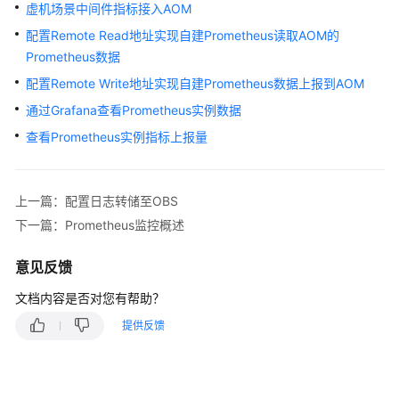
说
虚机场景中间件指标接入AOM
明
配置Remote Read地址实现自建Prometheus读取AOM的
Prometheus数据
快
速
配置Remote Write地址实现自建Prometheus数据上报到AOM
入
通过Grafana查看Prometheus实例数据
门
查看Prometheus实例指标上报量
用
户
指
上一篇：配置日志转储至OBS
南
下一篇：Prometheus监控概述
最
意见反馈
佳
文档内容是否对您有帮助？
实
践
提供反馈
API
参