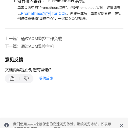
没有接入容器 CCE Prometheus 实例。
（1.0）
单击页面中的“Prometheus监控”，创建Prometheus实例，详情请参
（联
Prometheus实例 for CCE
见
。创建完成后，单击实例名称，在实
盟
例详情页选择“集成中心”，一键接入CCE集群。
区
域）
上一篇：通过AOM监控工作负载
API（联
下一篇：通过AOM监控主机
盟
区
意见反馈
域）
文档内容是否对您有帮助？
用
提供反馈
户
指
南
（2.0）
（联
盟
区
域）
我们使用cookie来确保您的高速浏览体验。继续浏览本站，即表示