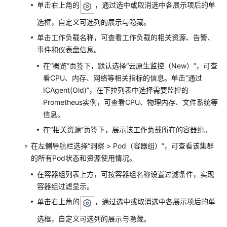
单击右上角的
，通过选中或取消选中各展示项后的单
（2.0）
（吉
选框，自定义可选列的展示与隐藏。
隆
单击工作负载名称，可查看工作负载的相关资源、告警、
坡
事件和仪表盘信息。
区
在“概览”页签下，默认选择“云原生监控（New）”，可查
域）
看CPU、内存、网络等相关指标的信息。单击“通过
API
ICAgent(Old)”，在下拉列表中选择需要监控的
参
Prometheus实例，可查看CPU、物理内存、文件系统等
考
信息。
（吉
在“相关资源”页签下，展示该工作负载所在的容器组。
隆
坡
在左侧导航栏选择“洞察 > Pod（容器组）”，可查看该集群
区
的所有Pod状态和资源使用情况。
域）
在容器组列表上方，可按容器组名称设置过滤条件，实现
容器组过滤显示。
用
单击右上角的
，通过选中或取消选中各展示项后的单
户
指
选框，自定义可选列的展示与隐藏。
南