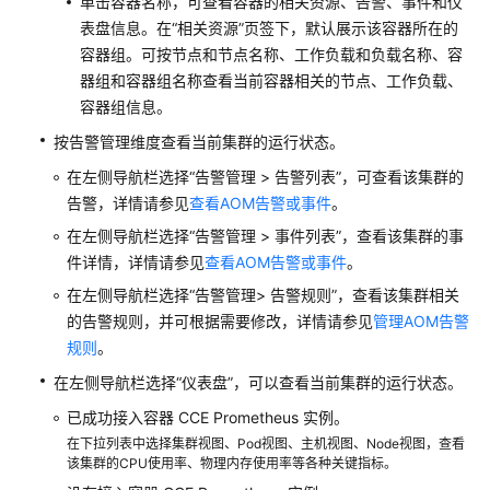
单击容器名称，可查看容器的相关资源、告警、事件和仪
南
表盘信息。在“相关资源”页签下，默认展示该容器所在的
（安
容器组。可按节点和节点名称、工作负载和负载名称、容
卡
器组和容器组名称查看当前容器相关的节点、工作负载、
拉
容器组信息。
区
域）
按告警管理维度查看当前集群的运行状态。
在左侧导航栏选择“告警管理 > 告警列表”，可查看该集群的
API
告警，详情请参见
查看AOM告警或事件
。
参
考
在左侧导航栏选择“告警管理 > 事件列表”，查看该集群的事
（安
件详情，详情请参见
查看AOM告警或事件
。
卡
在左侧导航栏选择“告警管理> 告警规则”，查看该集群相关
拉
的告警规则，并可根据需要修改，详情请参见
管理AOM告警
区
规则
。
域）
在左侧导航栏选择“仪表盘”，可以查看当前集群的运行状态。
用
已成功接入容器 CCE Prometheus 实例。
户
在下拉列表中选择集群视图、Pod视图、主机视图、Node视图，查看
指
该集群的CPU使用率、物理内存使用率等各种关键指标。
南