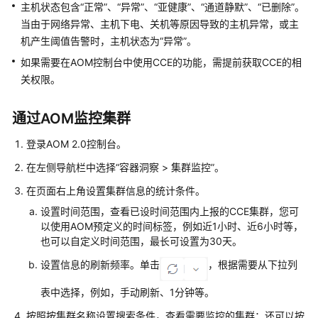
说
主机状态包含“正常”、“异常”、“亚健康”、“通道静默”、“已删除”。
明
当由于网络异常、主机下电、关机等原因导致的主机异常，或主
机产生阈值告警时，主机状态为“异常”。
快
如果需要在AOM控制台中使用CCE的功能，需提前获取CCE的相
速
关权限。
入
门
通过AOM监控集群
用
户
登录AOM 2.0控制台。
指
在左侧导航栏中选择“容器洞察 > 集群监控”。
南
在页面右上角设置集群信息的统计条件。
最
设置时间范围，查看已设时间范围内上报的CCE集群，您可
佳
以使用AOM预定义的时间标签，例如近1小时、近6小时等，
实
也可以自定义时间范围，最长可设置为30天。
践
设置信息的刷新频率。单击
，根据需要从下拉列
API
表中选择，例如，手动刷新、1分钟等。
参
按照按集群名称设置搜索条件，查看需要监控的集群；还可以按