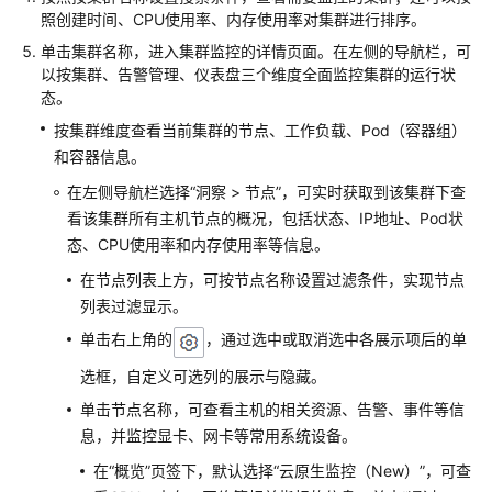
考
照创建时间、CPU使用率、内存使用率对集群进行排序。
SDK
单击集群名称，进入集群监控的详情页面。在左侧的导航栏，可
以按集群、告警管理、仪表盘三个维度全面监控集群的运行状
参
态。
考
按集群维度查看当前集群的节点、工作负载、Pod（容器组）
常
和容器信息。
见
在左侧导航栏选择“洞察 > 节点”，可实时获取到该集群下查
问
看该集群所有主机节点的概况，包括状态、IP地址、Pod状
题
态、CPU使用率和内存使用率等信息。
视
在节点列表上方，可按节点名称设置过滤条件，实现节点
频
列表过滤显示。
帮
单击右上角的
，通过选中或取消选中各展示项后的单
助
选框，自定义可选列的展示与隐藏。
AOM
单击节点名称，可查看主机的相关资源、告警、事件等信
1.0
息，并监控显卡、网卡等常用系统设备。
文
档
在“概览”页签下，默认选择“云原生监控（New）”，可查