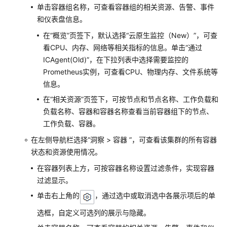
单击容器组名称，可查看容器组的相关资源、告警、事件
（阿
和仪表盘信息。
布
扎
在“概览”页签下，默认选择“云原生监控（New）”，可查
比
看CPU、内存、网络等相关指标的信息。单击“通过
区
ICAgent(Old)”，在下拉列表中选择需要监控的
域）
Prometheus实例，可查看CPU、物理内存、文件系统等
信息。
API
参
在“相关资源”页签下，可按节点和节点名称、工作负载和
考
负载名称、容器和容器名称查看当前容器组下的节点、
（阿
工作负载、容器。
布
在左侧导航栏选择“洞察 > 容器 ”，可查看该集群的所有容器
扎
状态和资源使用情况。
比
区
在容器列表上方，可按容器名称设置过滤条件，实现容器
域）
过滤显示。
单击右上角的
，通过选中或取消选中各展示项后的单
用
户
选框，自定义可选列的展示与隐藏。
指