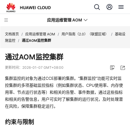
应用运维管理 AOM
文档首页
/
应用运维管理 AOM
/
用户指南（2.0）（联盟区域）
/
基础设
施监控
/
通过AOM监控集群
最
通过AOM监控集群
新
动
更新时间：
2026-01-07 GMT+08:00
态
集群监控的对象为通过CCE部署的集群。“集群监控”功能可实时监
产
控集群的多项基础监控指标（例如集群状态、CPU使用率、内存使
品
用率、节点运行状态等）和相关的告警、事件数据，通过这些指标
介
和相关的告警信息，用户可实时了解集群的运行状况，及时处理潜
绍
在风险，保障集群稳定运行。
计
约束与限制
费