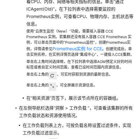
看CPU、内存、网络等相关指标的信息。单击“通过
更
ICAgent(Old)”，在下拉列表中选择需要监控的
多
Prometheus实例，可查看CPU、物理内存、主机状态等
文
信息。
档
使用“云原生监控（New）”功能，需要接入容器 CCE
Prometheus 实例。若集群还没有接入容器 CCE Prometheus 实
用
例，可以单击页面中的“Prometheus监控”，创建Prometheus实
Prometheus实例 for CCE
例，详情请参见
。创建完成后，单
户
击实例名称，在实例详情页选择“集成中心”，一键接入CCE集群。
指
单击右上角时间选择框，在下拉列表中选择AOM预定义好的时间
南
标签或者自定义时间范围，查看已设时间范围内资源信息。
（1.0）
单击右上角的
，可实时获取到资源的最新信息。
（吉
隆
单击右上角的
，可全屏展示资源信息。
坡
区
在“相关资源”页签下，展示该节点所在的容器组。
域）
在左侧导航栏选择“洞察 > 工作负载 ”，可查看该集群的所有
工作负载状态和资源使用情况。
用
户
在工作负载列表上方，可按负载名称设置过滤条件，实现
指
工作负载过滤显示。
南