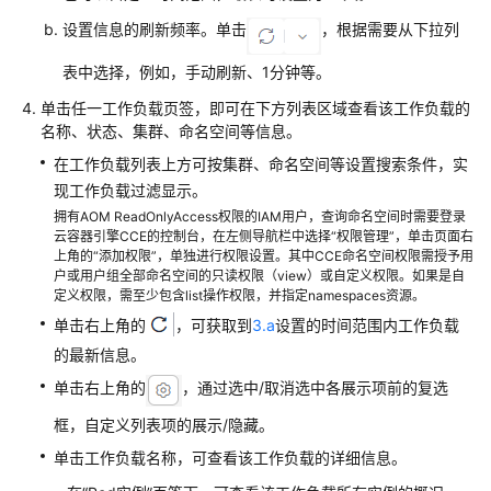
考
设置信息的刷新频率。单击
，根据需要从下拉列
SDK
表中选择，例如，手动刷新、1分钟等。
参
考
单击任一工作负载页签，即可在下方列表区域查看该工作负载的
名称、状态、集群、命名空间等信息。
常
在工作负载列表上方可按集群、命名空间等设置搜索条件，实
见
现工作负载过滤显示。
问
拥有AOM ReadOnlyAccess权限的IAM用户，查询命名空间时需要登录
题
云容器引擎CCE的控制台，在左侧导航栏中选择“权限管理”，单击页面右
上角的“添加权限”，单独进行权限设置。其中CCE命名空间权限需授予用
视
户或用户组全部命名空间的只读权限（view）或自定义权限。如果是自
频
定义权限，需至少包含list操作权限，并指定namespaces资源。
帮
单击右上角的
，可获取到
3.a
设置的时间范围内工作负载
助
的最新信息。
单击右上角的
，通过选中/取消选中各展示项前的复选
AOM
1.0
框，自定义列表项的展示/隐藏。
文
单击工作负载名称，可查看该工作负载的详细信息。
档