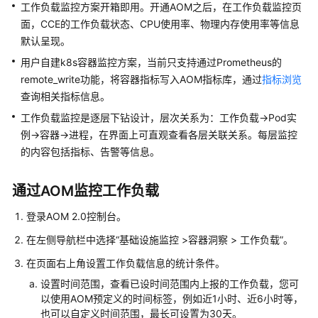
说
工作负载监控方案开箱即用。开通AOM之后，在工作负载监控页
明
面，CCE的工作负载状态、CPU使用率、物理内存使用率等信息
默认呈现。
快
用户自建k8s容器监控方案，当前只支持通过Prometheus的
速
remote_write功能，将容器指标写入AOM指标库，通过
指标浏览
入
门
查询相关指标信息。
工作负载监控是逐层下钻设计，层次关系为：工作负载->Pod实
用
例->容器->进程，在界面上可直观查看各层关联关系。每层监控
户
的内容包括指标、告警等信息。
指
南
通过AOM监控工作负载
最
登录AOM 2.0控制台。
佳
实
在左侧导航栏中选择“基础设施监控 >容器洞察 > 工作负载”。
践
在页面右上角设置工作负载信息的统计条件。
设置时间范围，查看已设时间范围内上报的工作负载，您可
API
以使用AOM预定义的时间标签，例如近1小时、近6小时等，
参
也可以自定义时间范围，最长可设置为30天。