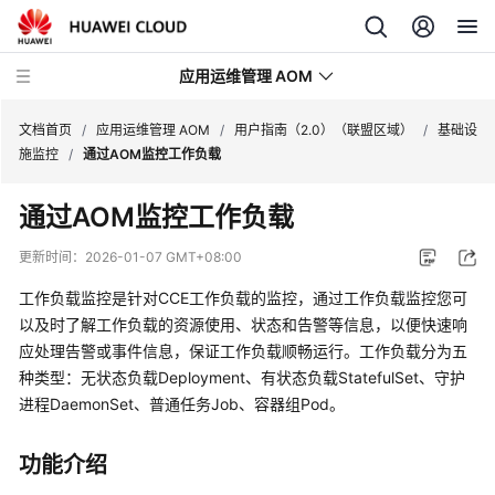
应用运维管理 AOM
文档首页
/
应用运维管理 AOM
/
用户指南（2.0）（联盟区域）
/
基础设
施监控
/
通过AOM监控工作负载
最
通过AOM监控工作负载
新
动
更新时间：
2026-01-07 GMT+08:00
态
工作负载监控是针对CCE工作负载的监控，通过工作负载监控您可
产
以及时了解工作负载的资源使用、状态和告警等信息，以便快速响
品
应处理告警或事件信息，保证工作负载顺畅运行。工作负载分为五
介
种类型：无状态负载Deployment、有状态负载StatefulSet、守护
绍
进程DaemonSet、普通任务Job、容器组Pod。
计
功能介绍
费