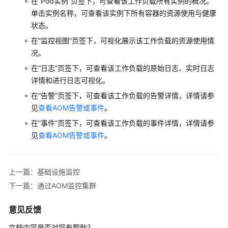
在“Pod实例”页签下，可查看该工作负载所有实例的概况。
更
单击实例名称，可查看该实例下所有容器的资源使用与健康
多
状态。
文
在“监控视图”页签下，可视化展示该工作负载的资源使用情
档
况。
在“日志”页签下，可查看该工作负载的原始日志、实时日志
用
详情和进行日志可视化。
户
指
在“告警”页签下，可查看该工作负载的告警详情，详情请参
南
见
查看AOM告警或事件
。
（1.0）
在“事件”页签下，可查看该工作负载的事件详情，详情请参
（吉
见
查看AOM告警或事件
。
隆
坡
区
域）
上一篇：基础设施监控
下一篇：通过AOM监控集群
用
户
意见反馈
指
文档内容是否对您有帮助？
南