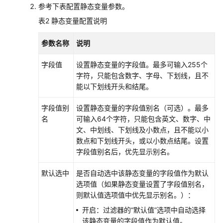
参考下表配置静态变量参数。
更
表2
静态变量配置说明
多
文
参数名称
说明
档
字段值
设置静态变量的字段值。最多可输入255个
用
字符，只能包含数字、字母、下划线，且不
户
能以下划线开头和结尾。
指
南
字段值别
设置静态变量的字段值别名（可选）。最多
（1.0）
名
可输入64个字符，只能包含英文、数字、中
（吉
文、中划线、下划线及小数点，且不能以小
隆
数点和下划线开头，或以小数点结尾。设置
坡
字段值别名后，优先显示别名。
区
域）
默认选中
是否自动选中该静态变量的字段值作为默认
选项值（如果静态变量设置了字段值别名，
用
则默认值选项值中优先显示别名。）：
户
开启：过滤器的“默认值”选项中自动选择
指
该静态变量的字段值作为默认值。
南