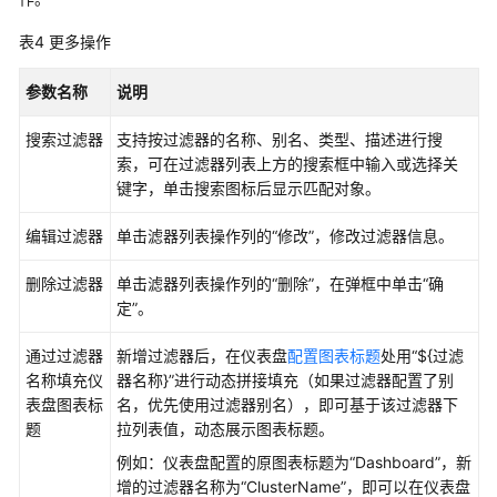
产
表4
更多操作
品
介
参数名称
说明
绍
搜索过滤器
支持按过滤器的名称、别名、类型、描述进行搜
快
索，可在过滤器列表上方的搜索框中输入或选择关
速
键字，单击搜索图标后显示匹配对象。
入
门
编辑过滤器
单击滤器列表操作列的“修改”，修改过滤器信息。
通
删除过滤器
单击滤器列表操作列的“删除”，在弹框中单击“确
过
定”。
IAM
授
通过过滤器
新增过滤器后，在仪表盘
配置图表标题
处用“${过滤
予
名称填充仪
器名称}”进行动态拼接填充（如果过滤器配置了别
使
表盘图表标
名，优先使用过滤器别名），即可基于该过滤器下
用
题
拉列表值，动态展示图表标题。
AOM
例如：仪表盘配置的原图表标题为“Dashboard”，新
的
增的过滤器名称为“ClusterName”，即可以在仪表盘