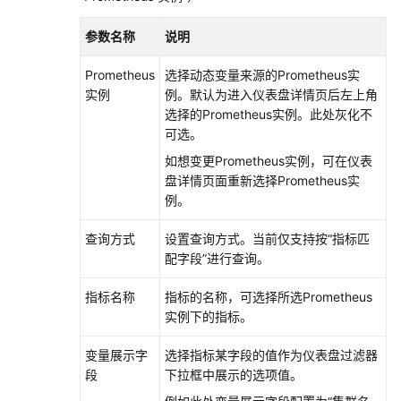
（阿
布
参数名称
说明
扎
比
Prometheus
选择动态变量来源的Prometheus实
区
实例
例。默认为进入仪表盘详情页后左上角
域）
选择的Prometheus实例。此处灰化不
可选。
API
如想变更Prometheus实例，可在仪表
参
盘详情页面重新选择Prometheus实
考
例。
（阿
布
查询方式
设置查询方式。当前仅支持按“指标匹
扎
配字段”进行查询。
比
区
指标名称
指标的名称，可选择所选Prometheus
域）
实例下的指标。
用
变量展示字
选择指标某字段的值作为仪表盘过滤器
户
段
下拉框中展示的选项值。
指