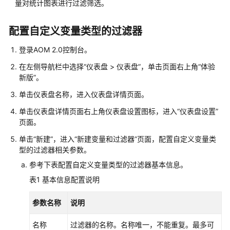
说
量对统计图表进行过滤筛选。
明
配置自定义变量类型的过滤器
快
速
登录AOM 2.0控制台。
入
在左侧导航栏中选择“
仪表盘 >
仪表盘”，单击页面右上角“体验
门
新版”。
用
单击仪表盘名称，进入仪表盘详情页面。
户
单击仪表盘详情页面右上角仪表盘设置图标，进入“仪表盘设置”
指
页面。
南
单击“新建”，进入“新建变量和过滤器”页面，配置自定义变量类
型的过滤器相关参数。
最
佳
参考下表配置自定义变量类型的过滤器基本信息。
实
表1
基本信息配置说明
践
参数名称
说明
API
参
名称
过滤器的名称。名称唯一，不能重复。最多可