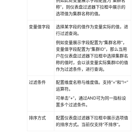
例如此处变量展示字段配置为“集群名
南
称”，则仪表盘过滤器下拉框中展示的
（安
选项值为集群名称的值。
卡
拉
变量值字段
选择某字段的值作为变量实际的值，进
区
行过滤查询。
域）
例如变量展示字段配置为“集群名称”，
变量值字段配置为“集群ID”，那么当用
API
户在仪表盘过滤器下拉框中选择集群名
参
称的值时，会以该变量实际集群ID的值
考
作为过滤条件，进行查询。
（安
卡
过滤条件
配置维度名称与维度值。支持“=”和“!=”
拉
运算符。
区
可单击
“+”
，通过AND可为同一指标设
域）
置多个过滤条件。
用
排序方式
配置仪表盘过滤器下拉框中展示选项值
户
的排序方式。当前仅支持“不排序”。
指
南