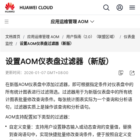
应用运维管理 AOM
文档首页
/
应用运维管理 AOM
/
用户指南（2.0）（联盟区域）
/
仪表盘
监控
/
设置AOM仪表盘过滤器（新版）
最
设置AOM仪表盘过滤器（新版）
新
动
更新时间：
2026-01-07 GMT+08:00
态
在新版AOM仪表盘中添加过滤器，即可根据指定条件对仪表盘中的
产
所有统计图表进行过滤筛选。过滤器用于为新版仪表盘中的所有统
品
计图表批量修改查询条件。每张统计图表实际为一个查询和分析语
介
句，过滤器实质上是操作该查询和分析语句。
绍
AOM支持配置如下类型的过滤器：
计
自定义变量：支持用户设置静态输入或动态查询的变量值，替换
费
到查询语句中，实现快捷批量修改查询条件，便于按照自定义变