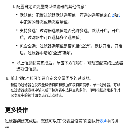
（1.0）
配置自定义变量类型过滤器的其他信息：
（联
默认值：配置过滤器默认选项值。可选的选项值来自
2
和
3
盟
区
中配置的静态或动态变量值。
域）
支持多选：过滤器选项值是否允许多选。默认开启，开启
后，过滤器中可以选择多个选项值。
API（联
包含全选：过滤器选项值是否包括“全选”。默认开启，开启
盟
后，过滤器中增加“全选”选项。
区
域）
以上信息配置完成后，单击下方“预览”，可预览配置的过滤器
选项值信息。
用
单击“确定”即可创建自定义变量类型的过滤器。
户
新建的过滤器在仪表盘详情页面和添加图表页面展示，单击过滤器，可以
指
在过滤器搜索框中输入或下拉列表中选择查询条件，即可根据指定条件对
南
仪表盘中的统计图表进行过滤筛选。
（2.0）
（联
更多操作
盟
区
过滤器创建完成后，您还可以在“仪表盘设置”页面执行
表4
中的操
域）
作。