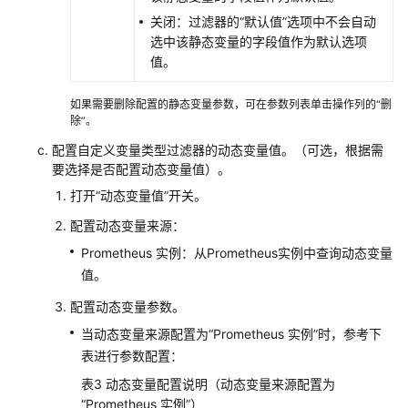
（2.0）
关闭：过滤器的“默认值”选项中不会自动
（吉
选中该静态变量的字段值作为默认选项
隆
值。
坡
区
如果需要删除配置的静态变量参数，可在参数列表单击操作列的“删
域）
除”。
配置自定义变量类型过滤器的动态变量值。（可选，根据需
API
要选择是否配置动态变量值）。
参
打开“动态变量值”开关。
考
（吉
配置动态变量来源：
隆
Prometheus 实例：从Prometheus实例中查询动态变量
坡
值。
区
域）
配置动态变量参数。
当动态变量来源配置为“Prometheus 实例”时，参考下
用
表进行参数配置：
户
指
表3
动态变量配置说明（动态变量来源配置为
南
“Prometheus 实例”）