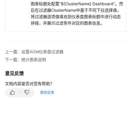
权
图表标题处配置“${ClusterName} Dashboard”。然
限
后在过滤器ClusterName中基于不同下拉选择值，
将过滤器选项值填充到仪表盘图表标题中进行动态
AOM
拼接，并展示过滤条件对应的图表信息。
全
景
监
控
上一篇：设置AOM仪表盘过滤器
概
下一篇：统计图表说明
览
意见反馈
接
入
文档内容是否对您有帮助？
AOM
提供反馈
接
入
AOM（新
版）