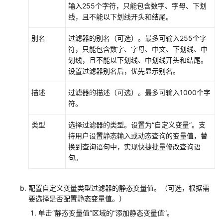
考
输入255个字符，只能包含数字、字母、下划
线，且不能以下划线开头和结尾。
SDK
参
别名
过滤器的别名（可选）。最多可输入255个字
考
符，只能包含数字、字母、中文、下划线、中
划线，且不能以下划线、中划线开头和结尾。
常
设置过滤器别名后，优先显示别名。
见
问
描述
过滤器的描述（可选）。最多可输入1000个字
题
符。
视
类型
选择过滤器的类型。设置为“自定义变量”。支
频
持用户设置静态输入或动态查询的变量值，替
帮
换到查询语句中，实现快捷批量修改查询语
助
句。
AOM
配置自定义变量类型过滤器的静态变量值。（可选，根据需
1.0
要选择是否配置静态变量值。）
文
档
单击“静态变量值”区域的“添加静态变量值”。