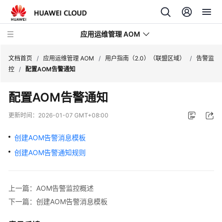
应用运维管理 AOM
文档首页
/
应用运维管理 AOM
/
用户指南（2.0）（联盟区域）
/
告警监
控
/
配置AOM告警通知
最
配置AOM告警通知
新
动
更新时间：
2026-01-07 GMT+08:00
态
创建AOM告警消息模板
产
创建AOM告警通知规则
品
介
绍
上一篇：AOM告警监控概述
计
下一篇：创建AOM告警消息模板
费