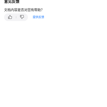
说
意见反馈
明
文档内容是否对您有帮助？
快
提供反馈
速
入
门
用
户
指
南
最
佳
实
践
API
参