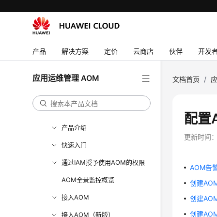
用户指南（阿布扎比区域）
API参考（阿布扎比区域）
用户指南（安卡拉区域）
产品
解决方案
定价
云商店
伙伴
开发
API参考（安卡拉区域）
用户指南（1.0）（联盟区域）
应用运维管理 AOM
文档首页
/
应
API（联盟区域）
用户指南（2.0）（联盟区域）
配置
产品介绍
更新时间
快速入门
通过IAM授予使用AOM的权限
AOM告
AOM全景监控概览
创建AO
接入AOM
创建AO
创建AO
接入AOM（新版）