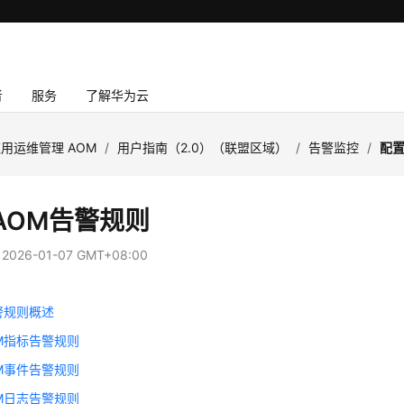
者
服务
了解华为云
用运维管理 AOM
/
用户指南（2.0）（联盟区域）
/
告警监控
/
配置
AOM告警规则
：
2026-01-07 GMT+08:00
警规则概述
M指标告警规则
M事件告警规则
M日志告警规则