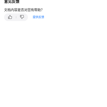
说
意见反馈
明
文档内容是否对您有帮助？
快
提供反馈
速
入
门
用
户
指
南
最
佳
实
践
API
参