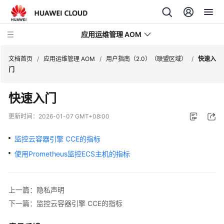
应用运维管理 AOM
文档首页
/
应用运维管理 AOM
/
用户指南（2.0）（联盟区域）
/
快速入
门
最
快速入门
新
动
更新时间：
2026-01-07 GMT+08:00
态
监控云容器引擎 CCE的指标
产
使用Prometheus监控ECS主机的指标
品
介
绍
上一篇：隐私声明
计
下一篇：监控云容器引擎 CCE的指标
费