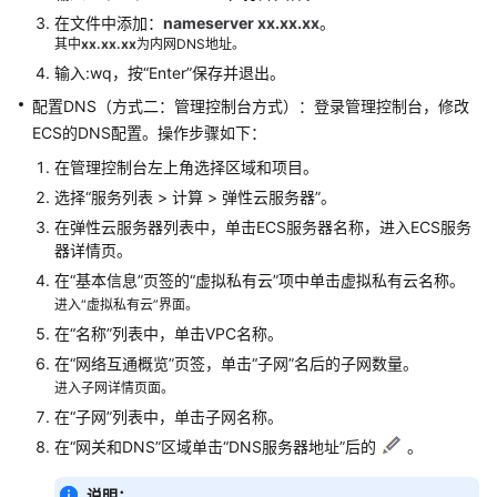
考
在文件中添加：
nameserver xx.xx.xx
。
其中
xx.xx.xx
为内网DNS地址。
SDK
输入:wq，按“Enter”保存并退出。
参
考
配置DNS（方式二：管理控制台方式）：登录管理控制台，修改
ECS的DNS配置。操作步骤如下：
常
在管理控制台左上角选择区域和项目。
见
选择“服务列表 > 计算 > 弹性云服务器”。
问
题
在弹性云服务器列表中，单击ECS服务器名称，进入ECS服务
器详情页。
视
在“基本信息”页签的“虚拟私有云”项中单击虚拟私有云名称。
频
进入“虚拟私有云”界面。
帮
在“名称”列表中，单击VPC名称。
助
在“网络互通概览”页签，单击“子网”名后的子网数量。
进入子网详情页面。
AOM
在“子网”列表中，单击子网名称。
1.0
在“网关和DNS”区域单击“DNS服务器地址”后的
。
文
档
说明：