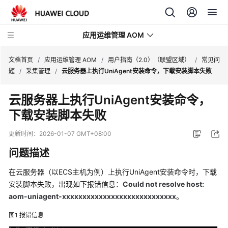
应用运维管理 AOM
文档首页
/
应用运维管理 AOM
/
用户指南（2.0）（联盟区域）
/
常见问
题
/
采集管理
/
云服务器上执行UniAgent安装命令，下载安装脚本失败
最
云服务器上执行UniAgent安装命令，
新
下载安装脚本失败
动
态
更新时间：
2026-01-07 GMT+08:00
产
问题描述
品
介
在云服务器（以ECS主机为例）上执行UniAgent安装命令时，下载
绍
安装脚本失败，出现如下报错信息：
Could not resolve host:
aom-uniagent-xxxxxxxxxxxxxxxxxxxxxxxxxxxx
。
计
图1
报错信息
费