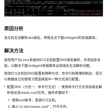
说
明
快
速
入
原因分析
门
该主机无法解析obs域名，导致无法下载UniAgent的安装脚本。
用
户
解决方法
指
南
指导用户为Linux系统的ECS主机配置DNS域名解析，并添加安全
组，以解决下载UniAgent安装脚本出现域名无法解析问题。
最
修改ECS主机的DNS配置有两种方式：命令行和管理控制台；您可
佳
以根据自己的使用习惯选择其中一种方式进行配置。
实
践
配置DNS（方式一：命令行方式）：使用命令行方式添加域名解
析地址至resolv.conf文件。操作步骤如下：
API
使用root账号，登录ECS主机。
参
输入“vi /etc/resolv.conf”，打开文件。