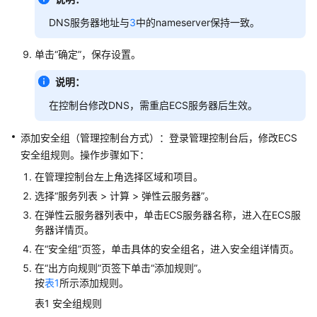
更
DNS服务器地址与
3
中的nameserver保持一致。
多
文
单击“确定”，保存设置。
档
说明：
用
在控制台修改DNS，需重启ECS服务器后生效。
户
指
添加安全组（管理控制台方式）：登录管理控制台后，修改ECS
南
安全组规则。操作步骤如下：
（1.0）
（吉
在管理控制台左上角选择区域和项目。
隆
选择“服务列表 > 计算 > 弹性云服务器”。
坡
在弹性云服务器列表中，单击ECS服务器名称，进入在ECS服
区
务器详情页。
域）
在“安全组”页签，单击具体的安全组名，进入安全组详情页。
在“出方向规则”页签下单击“添加规则”。
用
按
表1
所示添加规则。
户
指
表1
安全组规则
南