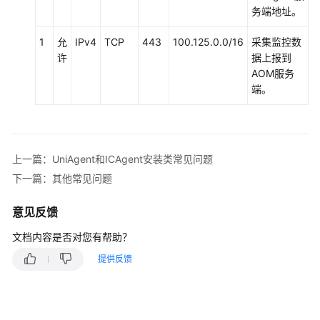
务端地址。
（阿
布
1
允
IPv4
TCP
443
100.125.0.0/16
采集监控数
扎
许
据上报到
比
AOM服务
区
端。
域）
API
参
考
上一篇：UniAgent和ICAgent安装类常见问题
（阿
下一篇：其他常见问题
布
扎
意见反馈
比
区
文档内容是否对您有帮助？
域）
提供反馈
用
户
指