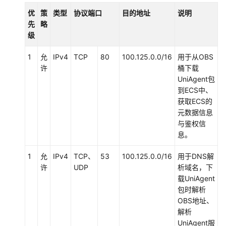
（2.0）
优
策
类型
协议端口
目的地址
说明
（吉
先
略
隆
级
坡
区
1
允
IPv4
TCP
80
100.125.0.0/16
用于从OBS
域）
许
桶下载
UniAgent包
API
到ECS中、
参
获取ECS的
考
元数据信息
（吉
与鉴权信
隆
息。
坡
区
1
允
IPv4
TCP、
53
100.125.0.0/16
用于DNS解
域）
许
UDP
析域名，下
载UniAgent
包时解析
用
OBS地址、
户
解析
指
UniAgent服
南