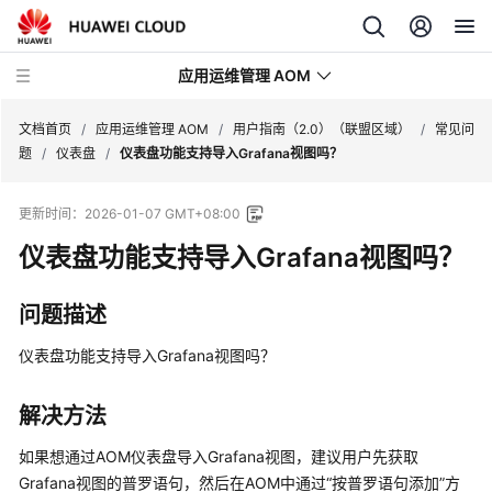
应用运维管理 AOM
文档首页
/
应用运维管理 AOM
/
用户指南（2.0）（联盟区域）
/
常见问
题
/
仪表盘
/
仪表盘功能支持导入Grafana视图吗？
最
更新时间：
2026-01-07 GMT+08:00
新
动
仪表盘功能支持导入Grafana视图吗？
态
问题描述
产
品
仪表盘功能支持导入Grafana视图吗？
介
绍
解决方法
计
如果想通过AOM仪表盘导入Grafana视图，建议用户先获取
费
Grafana视图的普罗语句，然后在AOM中通过“按普罗语句添加”方