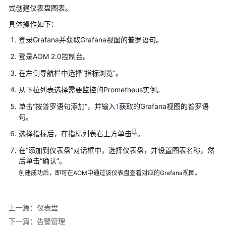
说
式创建仪表盘图表。
明
具体操作如下：
快
登录Grafana并获取Grafana视图的普罗语句。
速
登录AOM 2.0控制台。
入
门
在左侧导航栏中选择“指标浏览”。
从下拉列表选择需要监控的Prometheus实例。
用
户
单击“按普罗语句添加”，并输入
1
获取的Grafana视图的普罗语
指
句。
南
选择指标后，在指标列表右上方单击
。
最
在“添加到仪表盘”对话框中，选择仪表盘，并设置图表名称，然
佳
后单击“确认”。
实
创建成功后，即可在AOM中通过该仪表盘查看对应的Grafana视图。
践
API
上一篇：仪表盘
参
下一篇：告警管理