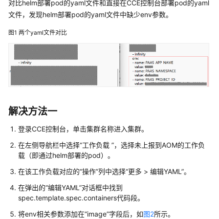
说
对比helm部署pod的yaml文件和直接在CCE控制台部署pod的yaml
明
文件，发现helm部署pod的yaml文件中缺少env参数。
图1
两个yaml文件对比
快
速
入
门
用
户
指
解决方法一
南
登录CCE控制台，单击集群名称进入集群。
最
在左侧导航栏中选择“工作负载 ”，选择未上报到AOM的工作负
佳
载（即通过helm部署的pod）。
实
在该工作负载对应的“操作”列中选择“更多 > 编辑YAML”。
践
在弹出的“编辑YAML”对话框中找到
API
spec.template.spec.containers代码段。
参
将env相关参数添加在“image”字段后，如
图2
所示。