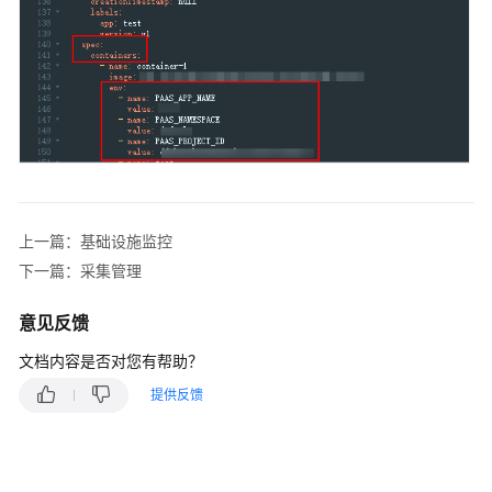
（阿
布
扎
比
区
域）
API
参
考
上一篇：基础设施监控
（阿
下一篇：采集管理
布
扎
意见反馈
比
区
文档内容是否对您有帮助？
域）
提供反馈
用
户
指