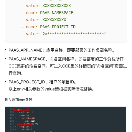
value:
XXXXXXXXXXXX
（2.0）
-
name:
PAAS_NAMESPACE
（吉
隆
value:
XXXXXXXXXX
坡
-
name:
PAAS_PROJECT_ID
区
value:
2a***********************cf
域）
PAAS_APP_NAME：应用名称，即要部署的工作负载名称。
API
PAAS_NAMESPACE：命名空间名称，即要部署的工作负载所在
参
考
CCE集群的命名空间。可进入CCE集的详情页的“命名空间”页面进
（吉
行查询。
隆
PAAS_PROJECT_ID：租户的项目ID。
坡
以上env相关参数的value请根据实际情况替换。
区
域）
图3
添加env参数
用
户
指
南