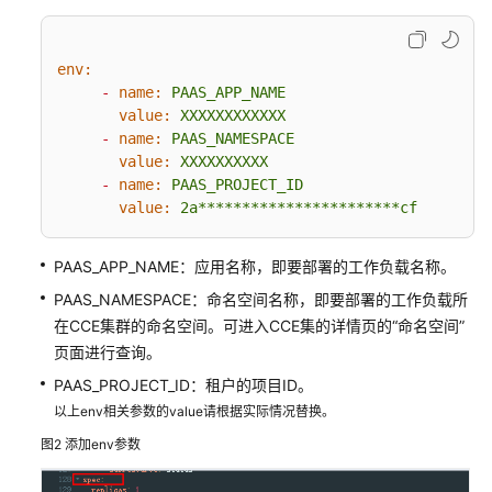
考
SDK
env:
参
-
name:
PAAS_APP_NAME
考
value:
XXXXXXXXXXXX
-
name:
PAAS_NAMESPACE
常
value:
XXXXXXXXXX
见
-
name:
PAAS_PROJECT_ID
问
value:
2a***********************cf
题
PAAS_APP_NAME：应用名称，即要部署的工作负载名称。
视
频
PAAS_NAMESPACE：命名空间名称，即要部署的工作负载所
帮
在CCE集群的命名空间。可进入CCE集的详情页的“命名空间”
助
页面进行查询。
PAAS_PROJECT_ID：租户的项目ID。
AOM
以上env相关参数的value请根据实际情况替换。
1.0
文
图2
添加env参数
档