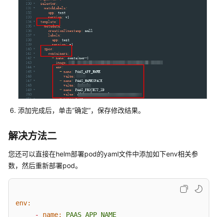
更
多
文
档
用
户
指
南
（1.0）
添加完成后，单击“确定”，保存修改结果。
（吉
隆
解决方法二
坡
区
您还可以直接在helm部署pod的yaml文件中添加如下env相关参
域）
数，然后重新部署pod。
用
户
env:
指
-
name:
PAAS_APP_NAME
南