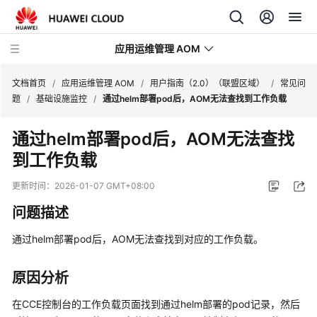
应用运维管理 AOM
文档首页
/
应用运维管理 AOM
/
用户指南（2.0）（联盟区域）
/
常见问
题
/
基础设施监控
/
通过helm部署pod后，AOM无法查找到工作负载
最
通过helm部署pod后，AOM无法查找
新
到工作负载
动
态
更新时间：
2026-01-07 GMT+08:00
产
问题描述
品
介
通过helm部署pod后，AOM无法查找到对应的工作负载。
绍
原因分析
计
费
在CCE控制台的工作负载页面找到通过helm部署的pod记录，然后