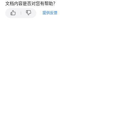
说
文档内容是否对您有帮助？
明
提供反馈
快
速
入
门
用
户
指
南
最
佳
实
践
API
参