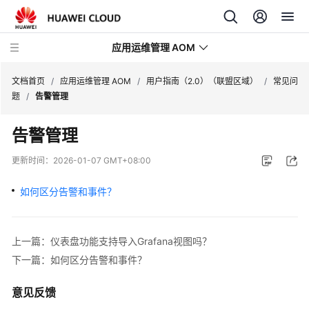
应用运维管理 AOM
文档首页
/
应用运维管理 AOM
/
用户指南（2.0）（联盟区域）
/
常见问
题
/
告警管理
最
告警管理
新
动
更新时间：
2026-01-07 GMT+08:00
态
如何区分告警和事件？
产
品
介
上一篇：仪表盘功能支持导入Grafana视图吗？
绍
下一篇：如何区分告警和事件？
计
意见反馈
费