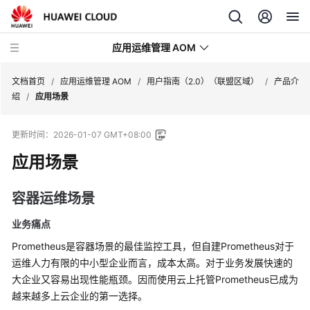
应用运维管理 AOM
文档首页
/
应用运维管理 AOM
/
用户指南（2.0）（联盟区域）
/
产品介
绍
/
应用场景
最
更新时间：
2026-01-07 GMT+08:00
新
动
应用场景
态
容器运维场景
产
品
业务痛点
介
Prometheus是容器场景的最佳监控工具，但自建Prometheus对于
绍
运维人力有限的中小型企业而言，成本太高。对于业务发展快速的
大企业又容易出现性能瓶颈。因而使用云上托管Prometheus已成为
计
费
越来越多上云企业的第一选择。