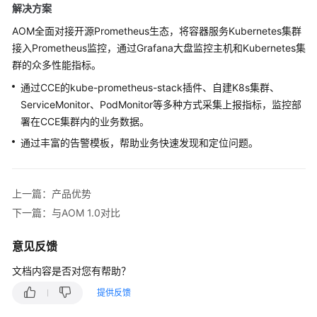
说
解决方案
明
AOM全面对接开源Prometheus生态，将容器服务Kubernetes集群
接入Prometheus监控，通过Grafana大盘监控主机和Kubernetes集
快
速
群的众多性能指标。
入
通过CCE的kube-prometheus-stack插件、自建K8s集群、
门
ServiceMonitor、PodMonitor等多种方式采集上报指标，监控部
署在CCE集群内的业务数据。
用
通过丰富的告警模板，帮助业务快速发现和定位问题。
户
指
南
上一篇：产品优势
最
下一篇：与AOM 1.0对比
佳
实
意见反馈
践
文档内容是否对您有帮助？
API
提供反馈
参