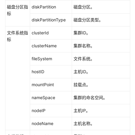
考
磁盘分区指
diskPartition
磁盘分区。
标
SDK
diskPartitionType
磁盘分区类型。
参
考
文件系统指
clusterId
集群ID。
标
常
clusterName
集群名称。
见
问
fileSystem
文件系统。
题
hostID
主机ID。
视
频
mountPoint
挂载点。
帮
助
nameSpace
集群的命名空间。
AOM
nodeIP
主机IP。
1.0
文
nodeName
主机名称。
档