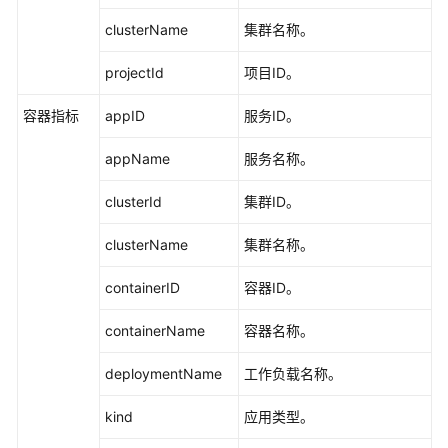
（2.0）
clusterName
集群名称。
（吉
隆
projectId
项目ID。
坡
区
容器指标
appID
服务ID。
域）
appName
服务名称。
API
参
clusterId
集群ID。
考
（吉
clusterName
集群名称。
隆
坡
containerID
容器ID。
区
containerName
容器名称。
域）
deploymentName
工作负载名称。
用
户
kind
应用类型。
指
南