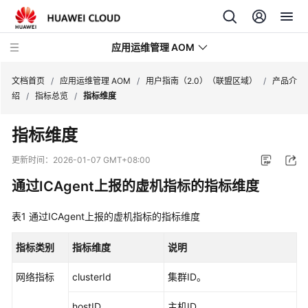
应用运维管理 AOM
文档首页
/
应用运维管理 AOM
/
用户指南（2.0）（联盟区域）
/
产品介
绍
/
指标总览
/
指标维度
最
指标维度
新
动
更新时间：
2026-01-07 GMT+08:00
态
通过ICAgent上报的虚机指标的指标维度
产
表1
品
通过ICAgent上报的虚机指标的指标维度
介
绍
指标类别
指标维度
说明
网络指标
clusterId
集群ID。
计
费
hostID
主机ID。