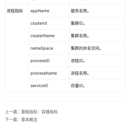
南
（安
进程指标
appName
服务名称。
卡
拉
clusterId
集群ID。
区
clusterName
集群名称。
域）
nameSpace
集群的命名空间。
API
参
processID
进程ID。
考
（安
processName
进程名称。
卡
拉
serviceID
存量ID。
区
域）
用
上一篇：基础指标：容器指标
户
下一篇：基本概念
指
南