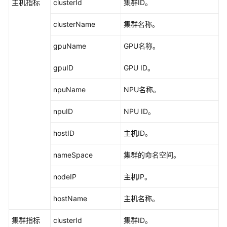
主机指标
clusterId
集群ID。
更
多
clusterName
集群名称。
文
档
gpuName
GPU名称。
gpuID
GPU ID。
用
户
npuName
NPU名称。
指
南
npuID
NPU ID。
（1.0）
（吉
hostID
主机ID。
隆
坡
nameSpace
集群的命名空间。
区
域）
nodeIP
主机IP。
用
hostName
主机名称。
户
指
集群指标
clusterId
集群ID。
南