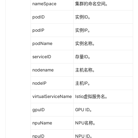
nameSpace
集群的命名空间。
（阿
布
podID
实例ID。
扎
比
podIP
实例IP。
区
域）
podName
实例名称。
API
serviceID
存量ID。
参
考
nodename
主机名称。
（阿
布
nodeIP
主机IP。
扎
比
virtualServiceName
Istio虚拟服务名。
区
域）
gpuID
GPU ID。
用
npuName
NPU名称。
户
指
npuID
NPU ID。