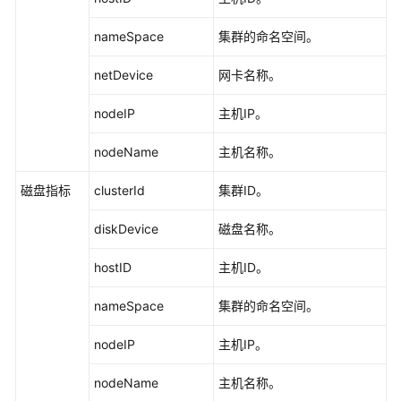
说
明
nameSpace
集群的命名空间。
快
netDevice
网卡名称。
速
入
nodeIP
主机IP。
门
nodeName
主机名称。
用
户
磁盘指标
clusterId
集群ID。
指
南
diskDevice
磁盘名称。
最
hostID
主机ID。
佳
实
nameSpace
集群的命名空间。
践
nodeIP
主机IP。
API
参
nodeName
主机名称。