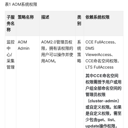
表1
AOM系统权限
更
多
子服
策略名称
描述
类
依赖系统权限
文
务名
别
档
称
用
监控
AOM
AOM2.0管理员权
系
CCE FullAccess、
户
中
Admin
限，拥有该权限的
统
DMS
指
心/
用户可以操作并使
策
ViewerAccess、
南
采集
用AOM。
略
CCE命名空间权限、
（1.0）
管理
LTS FullAccess
（吉
其中CCE命名空间
隆
权限需授予用户或用
坡
户组全部命名空间的
区
管理员权限
域）
（cluster-admin）
或自定义权限。如果
用
是自定义权限，需至
户
少包含get、list、
指
update操作权限，
南