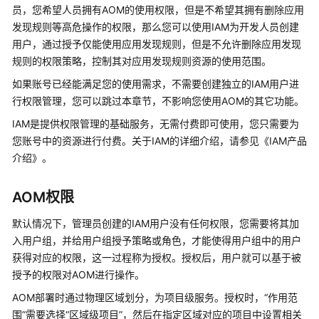
说
员，您希望人员拥有AOM的使用权限，但是不希望其拥有删除应用
明
发现规则等高危操作的权限，那么您可以使用IAM为开发人员创建
用户，通过授予仅能使用应用发现规则，但是不允许删除应用发现
快
规则的权限策略，控制其对应用发现规则资源的使用范围。
速
入
如果账号已经能满足您的使用需求，不需要创建独立的IAM用户进
门
行权限管理，您可以跳过本章节，不影响您使用AOM的其它功能。
IAM是提供权限管理的基础服务，无需付费即可使用，您只需要为
用
您账号中的资源进行付费。关于IAM的详细介绍，请参见《IAM产品
户
介绍》。
指
南
AOM权限
最
默认情况下，管理员创建的IAM用户没有任何权限，您需要将其加
佳
实
入用户组，并给用户组授予策略或角色，才能使得用户组中的用户
践
获得对应的权限，这一过程称为授权。授权后，用户就可以基于被
授予的权限对AOM进行操作。
API
AOM部署时通过物理区域划分，为项目级服务。授权时，“作用范
参
围”需要选择“区域级项目”，然后在指定区域对应的项目中设置相关