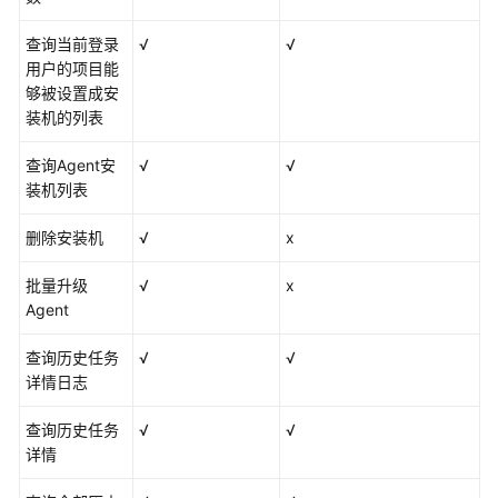
可
查询当前登录
√
√
观
用户的项目能
测
够被设置成安
指
装机的列表
标
浏
查询Agent安
√
√
览
装机列表
仪
删除安装机
√
x
表
盘
批量升级
√
x
监
Agent
控
查询历史任务
√
√
告
详情日志
警
监
查询历史任务
√
√
控
详情
日