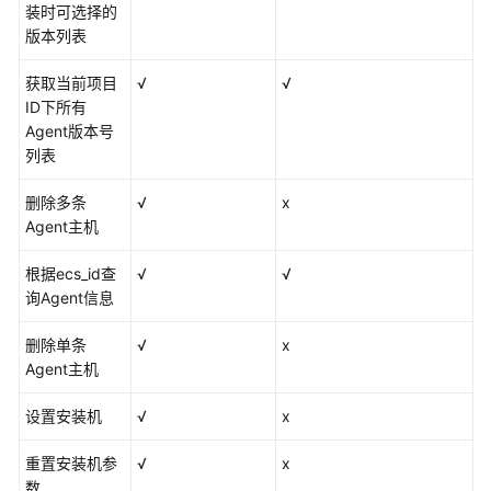
装时可选择的
权
版本列表
限
获取当前项目
√
√
AOM
ID下所有
全
Agent版本号
景
列表
监
控
删除多条
√
x
概
Agent主机
览
根据ecs_id查
√
√
接
询Agent信息
入
AOM
删除单条
√
x
Agent主机
接
设置安装机
入
√
x
AOM（新
重置安装机参
√
x
版）
数