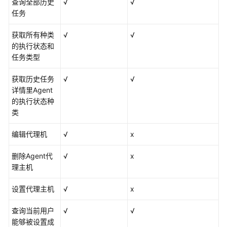
查询全部历史
√
√
志
任务
管
理
获取所有种类
√
√
（新
的执行状态和
版）
任务类型
日
获取历史任务
√
√
志
详情里Agent
管
的执行状态种
理
类
（旧
版）
编辑代理机
√
x
删除Agent代
√
x
Prometheus
理主机
监
控
设置代理主机
√
x
基
查询当前用户
√
√
础
能够被设置成
设