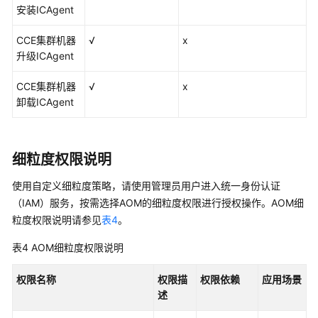
资
安装ICAgent
源
CCE集群机器
√
x
支
升级ICAgent
持
区
CCE集群机器
√
x
域
卸载ICAgent
系
统
细粒度权限说明
权
限
使用自定义细粒度策略，请使用管理员用户进入统一身份认证
（IAM）服务，按需选择AOM的细粒度权限进行授权操作。AOM细
粒度权限说明请参见
表4
。
表4
AOM细粒度权限说明
权限名称
权限描
权限依赖
应用场景
述