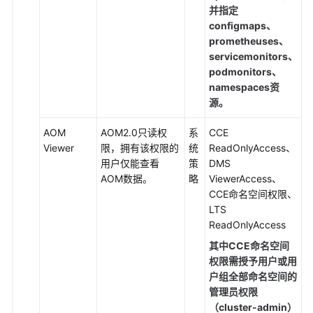
并指定
（2.0）
configmaps、
（吉
prometheuses、
隆
servicemonitors、
坡
podmonitors、
区
namespaces资
域）
源。
API
AOM
AOM2.0只读权
系
CCE
参
Viewer
限，拥有该权限的
统
ReadOnlyAccess、
考
用户仅能查看
策
DMS
（吉
AOM数据。
略
ViewerAccess、
隆
CCE命名空间权限、
坡
LTS
区
ReadOnlyAccess
域）
其中CCE命名空间
权限需授予用户或用
用
户组全部命名空间的
户
管理员权限
指
（cluster-admin）
南