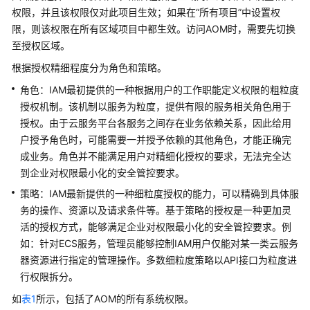
考
权限，并且该权限仅对此项目生效；如果在“所有项目”中设置权
限，则该权限在所有区域项目中都生效。访问AOM时，需要先切换
SDK
至授权区域。
参
考
根据授权精细程度分为角色和策略。
角色：IAM最初提供的一种根据用户的工作职能定义权限的粗粒度
常
授权机制。该机制以服务为粒度，提供有限的服务相关角色用于
见
授权。由于云服务平台各服务之间存在业务依赖关系，因此给用
问
户授予角色时，可能需要一并授予依赖的其他角色，才能正确完
题
成业务。角色并不能满足用户对精细化授权的要求，无法完全达
视
到企业对权限最小化的安全管控要求。
频
策略：IAM最新提供的一种细粒度授权的能力，可以精确到具体服
帮
务的操作、资源以及请求条件等。基于策略的授权是一种更加灵
助
活的授权方式，能够满足企业对权限最小化的安全管控要求。例
如：针对ECS服务，管理员能够控制IAM用户仅能对某一类云服务
AOM
器资源进行指定的管理操作。多数细粒度策略以API接口为粒度进
1.0
行权限拆分。
文
档
如
表1
所示，包括了AOM的所有系统权限。