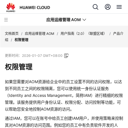
应用运维管理 AOM
文档首页
/
应用运维管理 AOM
/
用户指南（2.0）（联盟区域）
/
产品介
绍
/
权限管理
最
更新时间：
2026-01-07 GMT+08:00
新
动
权限管理
态
如果您需要对AOM资源给企业中的员工设置不同的访问权限，以达
产
到不同员工之间的权限隔离，您可以使用统一身份认证服务
品
（Identity and Access Management，简称IAM）进行精细的权限
介
管理。该服务提供用户身份认证、权限分配、访问控制等功能，可
绍
以帮助您安全地控制AOM资源的访问。
计
通过IAM，您可以在账号中给员工创建IAM用户，并使用策略来控制
费
其对AOM资源的访问范围。例如您的员工中有负责软件开发的人