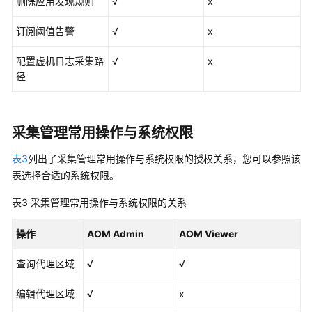
删除应用发现规则
√
x
应
订阅阈值告警
√
x
用
场
配置虚机日志采集路
√
x
景
径
与
AOM
1.0
采集管理常用操作与系统权限
对
表3
列出了采集管理常用操作与系统权限的授权关系，您可以参照该
比
表选择合适的系统权限。
与
表3
采集管理常用操作与系统权限的关系
其
他
操作
AOM Admin
AOM Viewer
服
务
查询代理区域
√
√
的
关
编辑代理区域
√
x
系