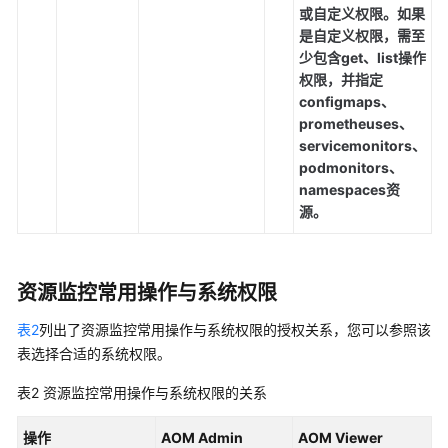
或自定义权限。如果
（阿
是自定义权限，需至
布
少包含get、list操作
扎
权限，并指定
比
configmaps、
区
prometheuses、
域）
servicemonitors、
podmonitors、
API
namespaces资
参
源。
考
（阿
布
扎
资源监控常用操作与系统权限
比
区
表2
列出了资源监控常用操作与系统权限的授权关系，您可以参照该
域）
表选择合适的系统权限。
表2
资源监控常用操作与系统权限的关系
用
户
操作
AOM Admin
AOM Viewer
指