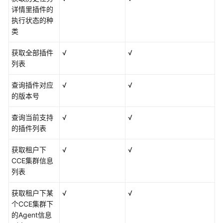
1.0
详情里插件的
数
执行状态的种
据
类
至
AOM
获取全部插件
√
√
2.0
列表
查询插件对应
√
√
访
的版本号
问
AOM
查询当前支持
√
√
2.0
的插件列表
常
获取租户下
√
√
见
CCE集群信息
问
列表
题
获取租户下某
√
√
个CCE集群下
通
的Agent信息
用