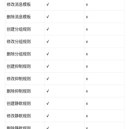
（1.0）
修改消息模板
√
x
（联
盟
删除消息模板
√
x
区
域）
创建分组规则
√
x
修改分组规则
API（联
√
x
盟
删除分组规则
√
x
区
域）
创建抑制规则
√
x
用
修改抑制规则
√
x
户
指
删除抑制规则
√
x
南
（2.0）
创建静默规则
√
x
（联
盟
修改静默规则
√
x
区
域）
删除静默规则
√
x