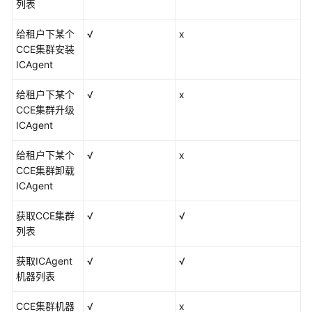
列表
参
考
给租户下某个
√
x
CCE集群安装
责
ICAgent
任
共
给租户下某个
√
x
担
CCE集群升级
ICAgent
云
服
给租户下某个
√
x
务
CCE集群卸载
等
ICAgent
级
协
获取CCE集群
√
√
议
列表
（SLA）
获取ICAgent
√
√
白
机器列表
皮
书
CCE集群机器
√
x