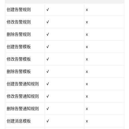
南
创建告警规则
√
x
（安
卡
修改告警规则
√
x
拉
区
删除告警规则
√
x
域）
创建告警模板
√
x
API
参
修改告警模板
√
x
考
（安
删除告警模板
√
x
卡
拉
创建告警通知规则
√
x
区
域）
修改告警通知规则
√
x
用
删除告警通知规则
√
x
户
指
创建消息模板
√
x
南