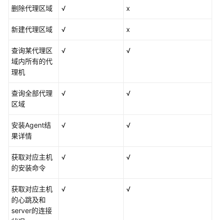
删除代理区域
√
x
约
束
新建代理区域
√
x
与
限
查询某代理区
√
√
制
域内所有的代
理机
指
标
查询全部代理
√
√
总
区域
览
安装Agent结
√
√
基
果详情
本
概
获取对应主机
√
√
念
的安装命令
权
获取对应主机
√
√
限
的心跳及和
管
server的连接