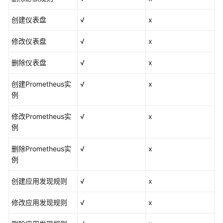
产
创建仪表盘
√
x
品
介
修改仪表盘
√
x
绍
删除仪表盘
√
x
什
么
创建Prometheus实
√
x
是
例
应
用
修改Prometheus实
√
x
运
例
维
管
删除Prometheus实
√
x
理
例
创建应用发现规则
产
√
x
品
修改应用发现规则
√
x
优
势