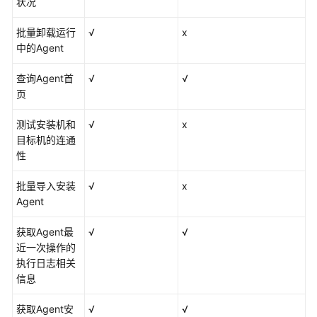
理
状况
批量卸载运行
√
x
隐
中的Agent
私
声
查询Agent首
√
√
明
页
快
测试安装机和
√
x
速
目标机的连通
入
性
门
批量导入安装
√
x
通
Agent
过
IAM
获取Agent最
√
√
授
近一次操作的
予
执行日志相关
使
信息
用
AOM
获取Agent安
√
√
的