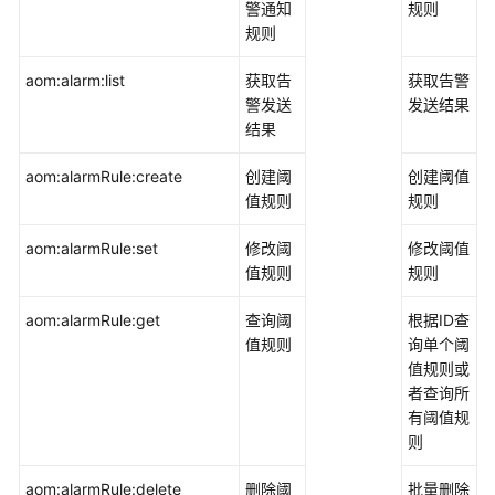
警通知
规则
规则
aom:alarm:list
获取告
获取告警
警发送
发送结果
结果
aom:alarmRule:create
创建阈
创建阈值
值规则
规则
aom:alarmRule:set
修改阈
修改阈值
值规则
规则
aom:alarmRule:get
查询阈
根据ID查
值规则
询单个阈
值规则或
者查询所
有阈值规
则
aom:alarmRule:delete
删除阈
批量删除