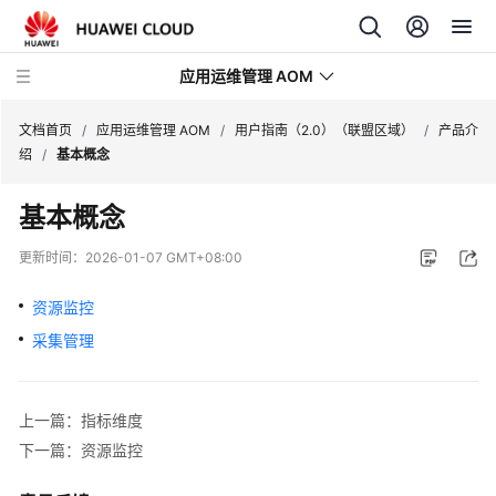
应用运维管理 AOM
文档首页
/
应用运维管理 AOM
/
用户指南（2.0）（联盟区域）
/
产品介
绍
/
基本概念
最
基本概念
新
动
更新时间：
2026-01-07 GMT+08:00
态
资源监控
产
采集管理
品
介
绍
上一篇：指标维度
计
下一篇：资源监控
费