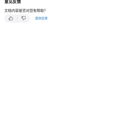
说
意见反馈
明
文档内容是否对您有帮助？
快
提供反馈
速
入
门
用
户
指
南
最
佳
实
践
API
参